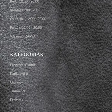
Kedd: 12:00 - 20:00
Szerda: 12:00 - 20:00
Csütörtök: 12:00 - 20:00
Péntek: 12:00 - 20:00
Vasárnap: ZÁRVA
KATEGÓRIÁK
Eljegyzési Gyűrűk
Karikagyűrű
Charmok
Talizmánok
Ékszerek