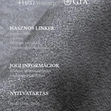
HASZNOS LINKEK
Ingyen szállítás
Garancia
Törtarany beszámítás
Eljegyzési gyűrű Budapest
JOGI INFORMÁCIÓK
Általános vásárlási feltételek
Adatvédelmi tájékoztató
NYITVATARTÁS
Hétfő: 12:00 - 20:00