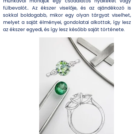
munkával mondjuk egy csodálatos nyakéket vagy
fülbevalót.. Az ékszer viselője, és az ajándékozó is
sokkal boldogabb, mikor egy olyan tárgyat viselhet,
melyet a saját élményei, gondolatai alkottak, így lesz
az ékszer egyedi, és így lesz később saját története.