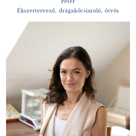
Péter
Ékszertervező, drágakőcsiszoló, ötvös