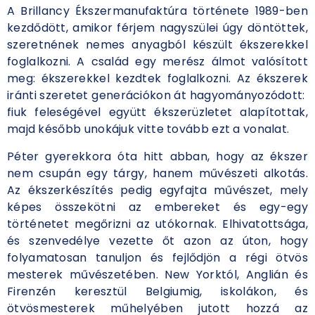
A Brillancy Ékszermanufaktúra története 1989-ben
kezdődött, amikor férjem nagyszülei úgy döntöttek,
szeretnének nemes anyagból készült ékszerekkel
foglalkozni. A család egy merész álmot valósított
meg: ékszerekkel kezdtek foglalkozni. Az ékszerek
iránti szeretet generációkon át hagyományozódott:
fiuk feleségével együtt ékszerüzletet alapítottak,
majd később unokájuk vitte tovább ezt a vonalat.
Péter gyerekkora óta hitt abban, hogy az ékszer
nem csupán egy tárgy, hanem művészeti alkotás.
Az ékszerkészítés pedig egyfajta művészet, mely
képes összekötni az embereket és egy-egy
történetet megőrizni az utókornak. Elhivatottsága,
és szenvedélye vezette őt azon az úton, hogy
folyamatosan tanuljon és fejlődjön a régi ötvös
mesterek művészetében. New Yorktól, Anglián és
Firenzén keresztül Belgiumig, iskolákon, és
ötvösmesterek műhelyében jutott hozzá az