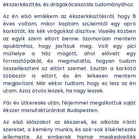
ékszerkészítés, és drágakőcsiszolás tudományához.
Az én első emlékem az ékszerkészítésről, hogy 8
éves voltam, mikor kaptam szüleimtől egy apró
karkötőt, kis kék virágokkal díszítve. Viselés közben
az egyik szem eltört benne. Szomorúan mentem
apukámhoz, hogy javítsuk meg.. Volt egy pici
műhelye a ház mögött, ahol elővett egy
forrasztópákát, és megmutatta, hogyan tudom
összeilleszteni az eltört szemet. Ezután a karkötő
többször is eltört, és én lelkesen mentem
megjavítani. Már ekkor tudtam, hogy ez lesz az én
utam. Azaz ötvös leszek, ha nagy leszek.
Pár év útkeresés után, férjemmel megalkottuk saját
ékszer manufaktúránkat Budapesten.
Az első időszakot az ékszerek, és alkotás iránti
szeretet, a kemény munka, és sok-sok kísérletezés
jellemezte. Az emberek hamar megkedvelték