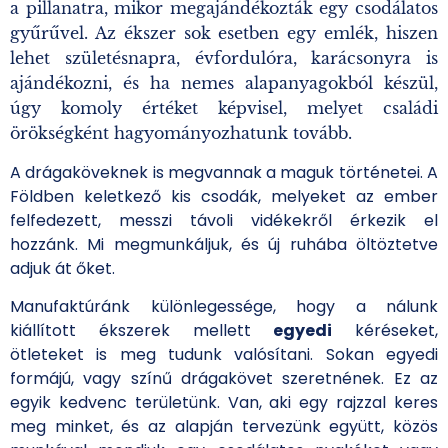
a pillanatra, mikor megajándékozták egy csodálatos
gyűrűvel. Az ékszer sok esetben egy emlék, hiszen
lehet születésnapra, évfordulóra, karácsonyra is
ajándékozni, és ha nemes alapanyagokból készül,
úgy komoly értéket képvisel, melyet családi
örökségként hagyományozhatunk tovább.
A drágaköveknek is megvannak a maguk történetei. A
Földben keletkező kis csodák, melyeket az ember
felfedezett, messzi távoli vidékekről érkezik el
hozzánk. Mi megmunkáljuk, és új ruhába öltöztetve
adjuk át őket.
Manufaktúránk különlegessége, hogy a nálunk
kiállított ékszerek mellett
egyedi
kéréseket,
ötleteket is meg tudunk valósítani. Sokan egyedi
formájú, vagy színű drágakövet szeretnének. Ez az
egyik kedvenc területünk. Van, aki egy rajzzal keres
meg minket, és az alapján tervezünk együtt, közös