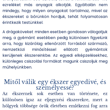
ezreléket más anyagok alkotják. Egyáltalán nem
mindegy, hogy milyen anyagokat tartalmaz, mivel az
ékszereket a bőrünkön hordjuk, tehát folyamatosan
érintkezik testünkkel.
A drágaköveket minden esetben gondosan válogatjuk
meg, a gyémánt esetében pedig különösen figyelünk
arra, hogy kizárólag ellenőrzött forrásból származó,
nemzetközi minősítéssel ellátott gyémántok
kerüljenek ékszereinkbe. Az egyedi elképzelésekhez,
különleges csiszolási formákat magunk csiszoljuk meg
műhelyünkben.
Mitől válik egy ékszer egyedivé, és
személyessé?
Az ékszernek sok esetben van története, ez
különösen igaz az eljegyzési ékszerekre, mert a
hölgyek többsége örök életében emlékezni fog arra