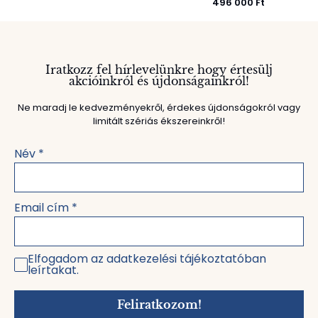
496 000
Ft
Iratkozz fel hírlevelünkre hogy értesülj
akcióinkról és újdonságainkról!
Ne maradj le kedvezményekről, érdekes újdonságokról vagy
limitált szériás ékszereinkről!
Név
*
Email cím
*
Elfogadom az adatkezelési tájékoztatóban
leírtakat.
Feliratkozom!