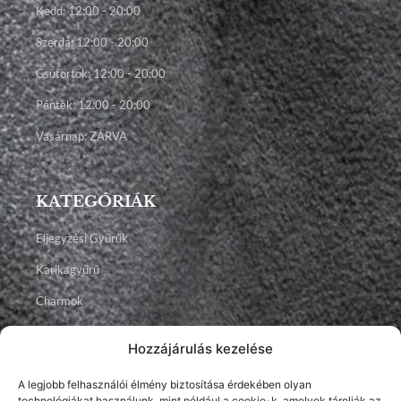
Kedd: 12:00 - 20:00
Szerda: 12:00 - 20:00
Csütörtök: 12:00 - 20:00
Péntek: 12:00 - 20:00
Vasárnap: ZÁRVA
KATEGÓRIÁK
Eljegyzési Gyűrűk
Karikagyűrű
Charmok
Talizmánok
Hozzájárulás kezelése
Ékszerek
A legjobb felhasználói élmény biztosítása érdekében olyan
technológiákat használunk, mint például a cookie-k, amelyek tárolják az