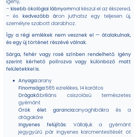
igény,
–
kisebb ökológiai lábnyom
mal készül el az ékszered,
– és
kedvezőbb ár
on juthatsz egy teljesen új,
személyre szabott darabhoz.
Így a régi emlékek nem vesznek el — átalakulnak,
és egy új történet részévé válnak.
Sárga, fehér vagy rosé színben rendelhető. Igény
szerint kérhető polírozva vagy különböző matt
felületekkel is.
Anyaga:
arany
Finomsága:
585 ezrelékes, 14 karátos
Drágakő:
briliáns csiszolású természetes
gyémánt
Örök élet garancia:
anyaghibákra és a
drágakőre
Ingyenes felújítás
: Vállaljuk a gyémánt
jegygyűrű pár ingyenes karcmentesítését öt