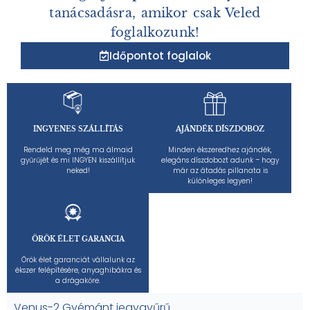
tanácsadásra, amikor csak Veled
foglalkozunk!
Időpontot foglalok
INGYENES SZÁLLÍTÁS
AJÁNDÉK DÍSZDOBOZ
Rendeld meg még ma álmaid
Minden ékszeredhez ajándék,
gyűrűjét és mi INGYEN kiszállítjuk
elegáns díszdobozt adunk – hogy
neked!
már az átadás pillanata is
különleges legyen!
ÖRÖK ÉLET GARANCIA
Örök élet garanciát vállalunk az
ékszer felépítésére, anyaghibákra és
a drágakőre.
Venus-2 Gyémánt jegygyűrű