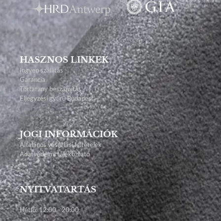
HASZNOS LINKEK
Ingyen szállítás
Garancia
Törtarany beszámítás
Eljegyzési gyűrű Budapest
JOGI INFORMÁCIÓK
Általános vásárlási feltételek
Adatvédelmi tájékoztató
NYITVATARTÁS
Hétfő: 12:00 - 20:00