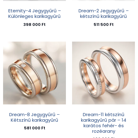
Eternity-4 Jegygyűrű –
Dream-2 Jegygyűrű –
Különleges karikagyűrű
kétszínű karikagyűrű
398 000
Ft
511 500
Ft
Dream-8 Jegygyűrű –
Dream-11 kétszínű
Kétszínű karikagyűrű
karikagyűrű pár – 14
karátos fehér- és
581 000
Ft
rozéarany