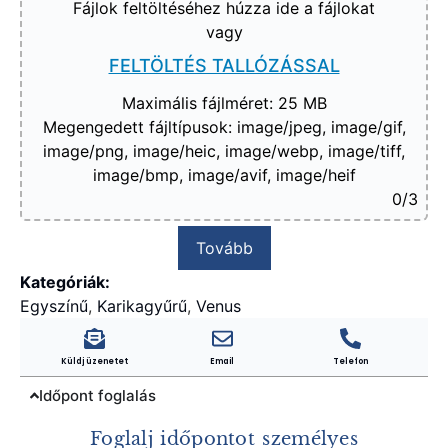
Fájlok feltöltéséhez húzza ide a fájlokat
vagy
FELTÖLTÉS TALLÓZÁSSAL
Maximális fájlméret: 25 MB
Megengedett fájltípusok: image/jpeg, image/gif,
image/png, image/heic, image/webp, image/tiff,
image/bmp, image/avif, image/heif
0
/3
Tovább
Kategóriák:
Egyszínű
,
Karikagyűrű
,
Venus
Küldj üzenetet
Email
Telefon
Időpont foglalás
Foglalj időpontot személyes