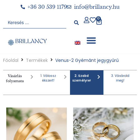
+36 30 539 1179
info@brillancy.hu
0
Főoldal
Termékek
Venus-2 Gyémánt jegygyűrű
1. Válassz
2. Szabd
3. Vásárold
Vásárlás
ékszert!
személyre!
meg!
folyamata