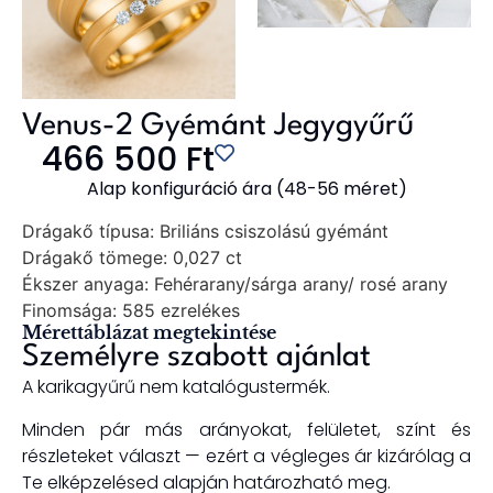
Venus-2 Gyémánt Jegygyűrű
466 500
Ft
Alap konfiguráció ára (48-56 méret)
Drágakő típusa:
Briliáns csiszolású gyémánt
Drágakő tömege:
0,027 ct
Ékszer anyaga:
Fehérarany/sárga arany/ rosé arany
Finomsága:
585 ezrelékes
Mérettáblázat megtekintése
Személyre szabott ajánlat
A karikagyűrű nem katalógustermék.
Minden pár más arányokat, felületet, színt és
részleteket választ — ezért a végleges ár kizárólag a
Te elképzelésed alapján határozható meg.