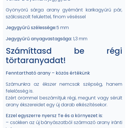
Gyönyörű sárga arany gyémánt karikagyűrű pár,
szálcsiszolt felülettel, finom véséssel
Jegygyűrű szélessége:
5 mm
Jegygyűrű anyagvastagsága:
1,3 mm
Számíttasd be régi
törtaranyadat!
Fenntartható arany – közös értékünk
Számunkra az ékszer nemcsak szépség, hanem
felelősség is.
Ezért örömmel beszámítjuk régi, megunt vagy sérült
arany ékszereidet egy új darab elkészítésekor.
Ezzel egyszerre nyersz Te és a környezet is
:
– csökken az új bányászatból származó arany iránti