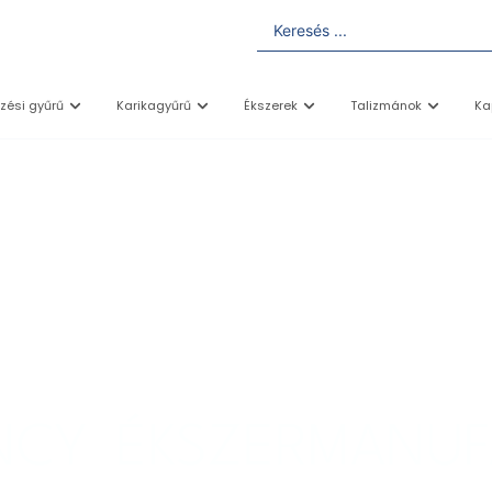
yzési gyűrű
Karikagyűrű
Ékszerek
Talizmánok
Ka
 MEGÁLMODOD, MI ELKÉSZÍT
ANCY ÉKSZERMANUF