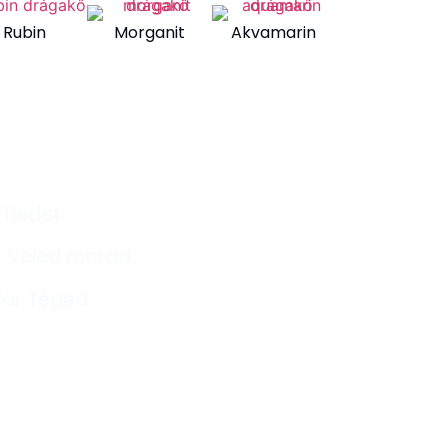
Rubin
Morganit
Akvamarin
k
 Tiédet.
e Veled marad.
vár Téged.