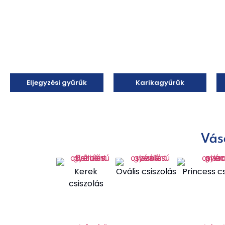
Eljegyzési gyűrűk
Karikagyűrűk
Vásá
Kerek
Ovális csiszolás
Princess c
csiszolás