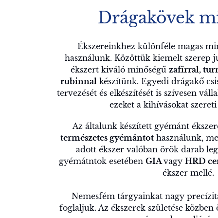
Drágakövek m
Ékszereinkhez különféle magas mi
használunk. Közöttük kiemelt szerep j
ékszert kiváló minőségű
zafírral, tu
rubinnal
készítünk. Egyedi drágakő csis
tervezését és elkészítését is szívesen vál
ezeket a kihívásokat szereti
Az általunk készített gyémánt éksze
t
ermészetes gyémántot
használunk, mel
adott ékszer valóban örök darab legy
gyémátntok esetében
GIA
vagy
HRD cer
ékszer mellé.
Nemesfém tárgyainkat nagy precízitá
foglaljuk. Az ékszerek születése közbe