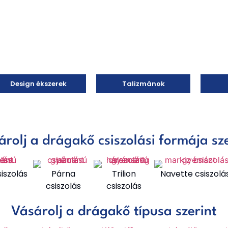
Design ékszerek
Talizmánok
rolj a drágakő csiszolási formája sz
siszolás
Párna
Trilion
Navette csiszolá
csiszolás
csiszolás
Vásárolj a drágakő típusa szerint