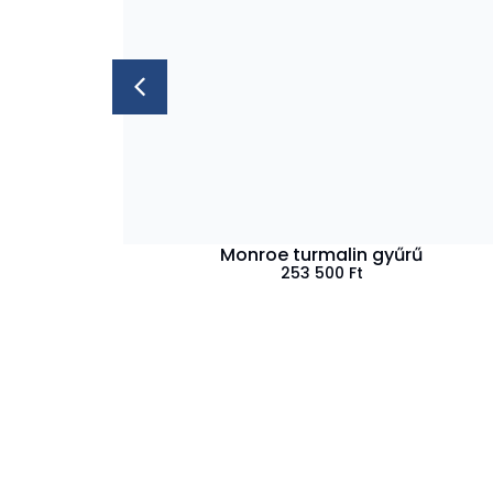
 gyűrű
Monroe turmalin gyűrű
253 500
Ft