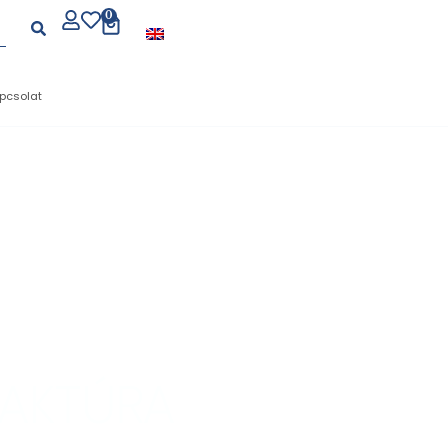
0
pcsolat
JÜK
AKTÚRA