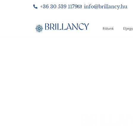
+36 30 539 1179
info@brillancy.hu
Rólunk
Eljeg
TE
BRILL