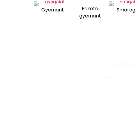
Fekete
Gyémánt
Smara
gyémánt
Minden 
Fedezd fel a 
Családi v