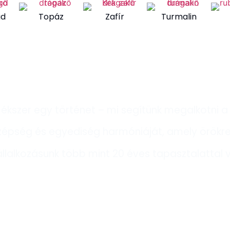
gd
Topáz
Zafír
Turmalin
Ékszereinket kézzel készítjü
ékszer egy történet – mi segítünk megalkotni a
szépség és egyediség harmóniáját, amely örökr
állalkozásunk több mint 20 éves tapasztalattal 