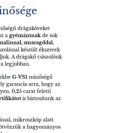
inősége
nőségű drágaköveket
ut a
gyémántnak
de sok
rmalinnal, smaragddal,
zolással készült ékszerek
laljuk. A drágakő csiszolónk
 a legjobban.
rekbe
G-VS1
minőségű
y garancia arra, hogy az
en. 0,25 carat feletti
tifikátot
is biztosítunk az
ssal, mikroszkóp alatt
n ötvözzük a hagyományos