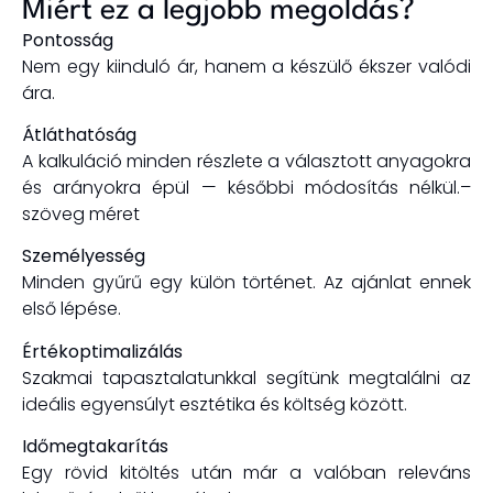
Miért ez a legjobb megoldás?
Pontosság
Nem egy kiinduló ár, hanem a
készülő ékszer valódi
ára.
Átláthatóság
A kalkuláció minden részlete a választott anyagokra
és arányokra épül — későbbi módosítás nélkül.
–
szöveg méret
Személyesség
Minden gyűrű egy külön történet. Az ajánlat ennek
első lépése.
Értékoptimalizálás
Szakmai tapasztalatunkkal segítünk megtalálni az
ideális egyensúlyt esztétika és költség között.
Időmegtakarítás
Egy rövid kitöltés után már a valóban releváns