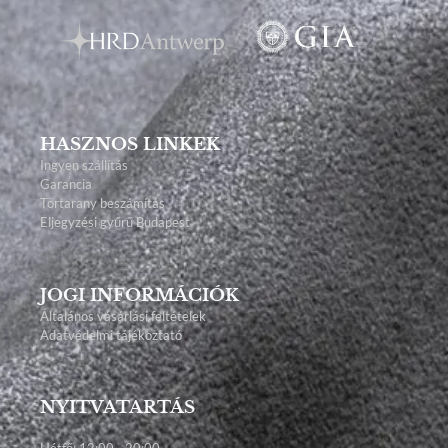
HASZNOS LINKEK
Ingyen szállítás
Garancia
Törtarany beszámítás
Eljegyzési gyűrű Budapest
JOGI INFORMÁCIÓK
Általános vásárlási feltételek
Adatvédelmi tájékoztató
NYITVATARTÁS
Hétfő: 12:00 - 20:00