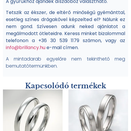
A gyűrűkhöz ajándék díszdoboz választható.
Tetszik az ékszer, de eltérő minőségű gyémánttal,
esetleg színes drágakővel képzelted el? Nálunk ez
nem gond. Szívesen adunk neked ajánlatot a
megálmodott ötleteidre. Keress minket bizalommal
telefonon a +36 30 539 1179 számon, vagy az
info@brillancy.hu
e-mail címen.
A mintadarab egyelőre nem tekinthető meg
bemutatótermünkben.
Kapcsolódó termékek