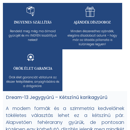
INGYENES SZÁLLÍTÁS
AJÁNDÉK DÍSZDOBOZ
Rendeld meg még ma álmaid
Minden ékszeredhez ajándék,
gyűrűjét és mi INGYEN kiszállítjuk
elegáns díszdobozt adunk – hogy
neked!
már az átadás pillanata is
különleges legyen!
ÖRÖK ÉLET GARANCIA
Örök élet garanciát vállalunk az
ékszer felépítésére, anyaghibákra és
a drágakőre.
Dream-13 Jegygyűrű – Kétszínű karikagyűrű
A modern formák és a szimmetria kedvelőinek
tökéletes választás lehet ez a kétszínű pár.
Alapvetően fehérarany gyűrűk, de pontosan
középen egy körbefutó díszítés jelenik meg mindkét