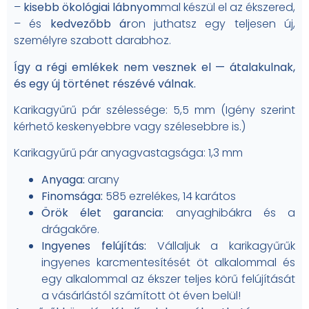
–
kisebb ökológiai lábnyom
mal készül el az ékszered,
– és
kedvezőbb ár
on juthatsz egy teljesen új,
személyre szabott darabhoz.
Így a régi emlékek nem vesznek el — átalakulnak,
és egy új történet részévé válnak.
Karikagyűrű pár szélessége: 5,5 mm (Igény szerint
kérhető keskenyebbre vagy szélesebbre is.)
Karikagyűrű pár anyagvastagsága: 1,3 mm
Anyaga:
arany
Finomsága:
585 ezrelékes, 14 karátos
Örök élet garancia:
anyaghibákra és a
drágakőre.
Ingyenes felújítás:
Vállaljuk a karikagyűrűk
ingyenes karcmentesítését öt alkalommal és
egy alkalommal az ékszer teljes körű felújítását
a vásárlástól számított öt éven belül!