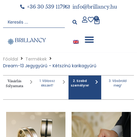
+36 30 539 1179
info@brillancy.hu
0
Főoldal
Termékek
Dream-13 Jegygyűrű – Kétszínű karikagyűrű
1. Válassz
2. Szabd
3. Vásárold
Vásárlás
ékszert!
személyre!
meg!
folyamata