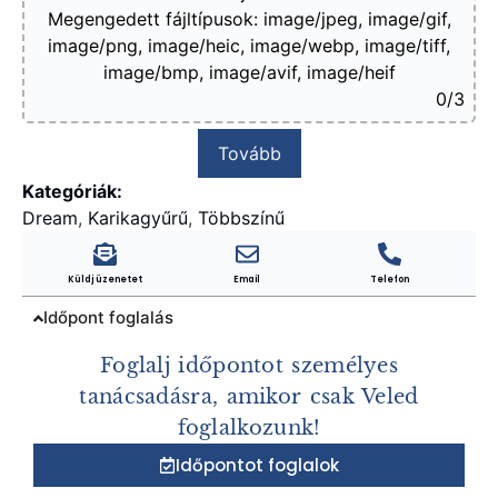
Megengedett fájltípusok: image/jpeg, image/gif,
image/png, image/heic, image/webp, image/tiff,
image/bmp, image/avif, image/heif
0
/3
Tovább
Kategóriák:
Dream
,
Karikagyűrű
,
Többszínű
Küldj üzenetet
Email
Telefon
Időpont foglalás
Foglalj időpontot személyes
tanácsadásra, amikor csak Veled
foglalkozunk!
Időpontot foglalok