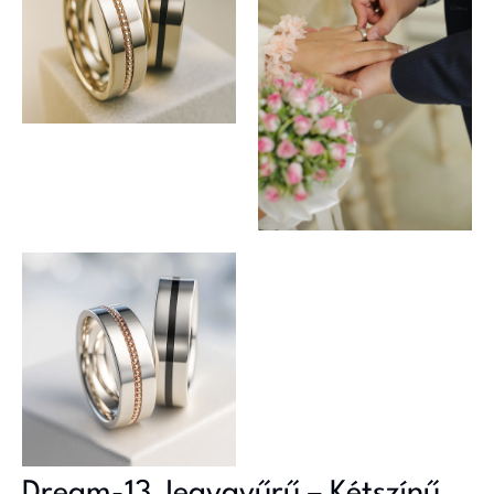
Dream-13 Jegygyűrű – Kétszínű