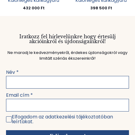
Különleges karikagyűrű
Különleges karikagyűrű
432 000
Ft
398 500
Ft
Iratkozz fel hírlevelünkre hogy értesülj
akcióinkról és újdonságainkról!
Ne maradj le kedvezményekről, érdekes újdonságokról vagy
limitált szériás ékszereinkről!
Név
*
Email cím
*
Elfogadom az adatkezelési tájékoztatóban
leírtakat.