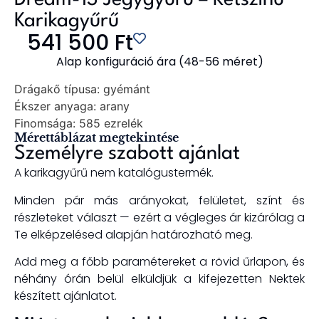
Karikagyűrű
541 500
Ft
Alap konfiguráció ára (48-56 méret)
Drágakő típusa:
gyémánt
Ékszer anyaga:
arany
Finomsága:
585 ezrelék
Mérettáblázat megtekintése
Személyre szabott ajánlat
A karikagyűrű nem katalógustermék.
Minden pár más arányokat, felületet, színt és
részleteket választ — ezért a végleges ár kizárólag a
Te elképzelésed alapján határozható meg.
Add meg a főbb paramétereket a rövid űrlapon, és
néhány órán belül elküldjük a kifejezetten Nektek
készített ajánlatot.