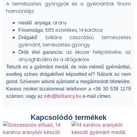
A természetes gyöngyök és a gyémántok finom
harmóniája
arany
medál anyaga:
: 585 ezrelékes, 14 karátos
Finomsága
: briliáns csiszolású természetes
Drágakő
gyémánt, ternészetes gyöngy
az ékszer felépítésére, az
Örök élet garancia:
anyaghibákra és a drágakőre
Tetszik ez a gyémánt medál, de más méretű gyémánttal,
esetleg színes drágakővel képzelted el? Nálunk ez nem
gond. Szívesen adunk ajánlatot a megálmodott ötleteidre.
Keress minket bizalommal telefonon a +36 30 539 1179
számon, vagy az
info@brillancy.hu
e-mail címen.
Kapcsolódó termékek