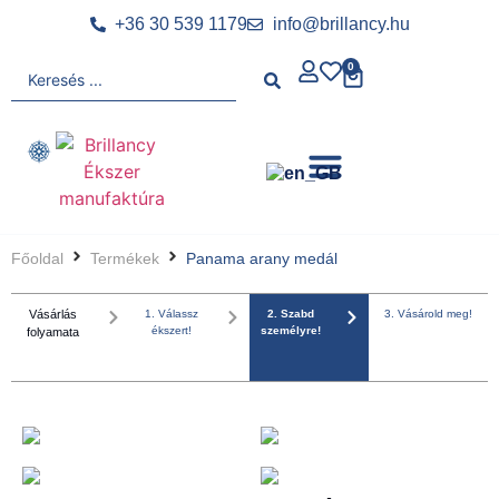
+36 30 539 1179
info@brillancy.hu
0
Főoldal
Termékek
Panama arany medál
Vásárlás
1. Válassz
2. Szabd
3. Vásárold meg!
ékszert!
személyre!
folyamata