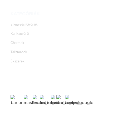
KATEGÓRIÁK
Eljegyzési Gyűrűk
Karikagyűrű
Charmok
Talizmánok
Ékszerek
Facebook
Instagram
Youtube