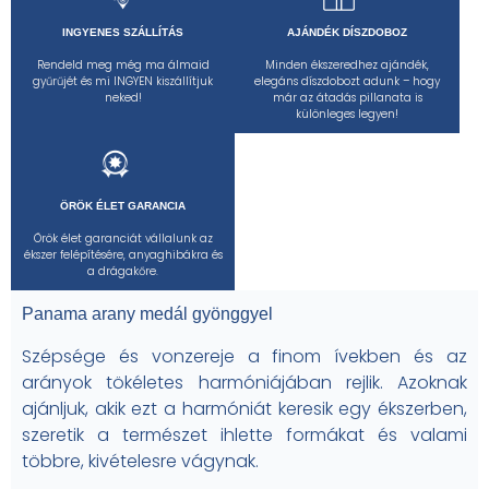
INGYENES SZÁLLÍTÁS
AJÁNDÉK DÍSZDOBOZ
Rendeld meg még ma álmaid
Minden ékszeredhez ajándék,
gyűrűjét és mi INGYEN kiszállítjuk
elegáns díszdobozt adunk – hogy
neked!
már az átadás pillanata is
különleges legyen!
ÖRÖK ÉLET GARANCIA
Örök élet garanciát vállalunk az
ékszer felépítésére, anyaghibákra és
a drágakőre.
Panama arany medál gyönggyel
Szépsége és vonzereje a finom ívekben és az
arányok tökéletes harmóniájában rejlik. Azoknak
ajánljuk, akik ezt a harmóniát keresik egy ékszerben,
szeretik a természet ihlette formákat és valami
többre, kivételesre vágynak.