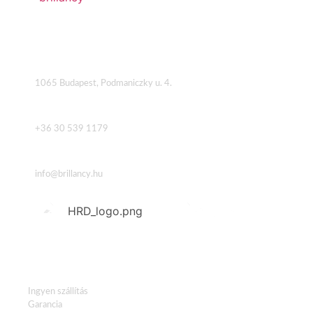
Cím
1065 Budapest, Podmaniczky u. 4.
Telefon
+36 30 539 1179
Email
info@brillancy.hu
HASZNOS LINKEK
Ingyen szállítás
Garancia