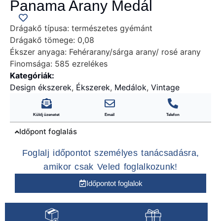
Panama Arany Medál
Drágakő típusa:
természetes gyémánt
Drágakő tömege:
0,08
Ékszer anyaga:
Fehérarany/sárga arany/ rosé arany
Finomsága:
585 ezrelékes
Kategóriák:
Design ékszerek
,
Ékszerek
,
Medálok
,
Vintage
Küldj üzenetet
Email
Telefon
Időpont foglalás
Foglalj időpontot személyes tanácsadásra,
amikor csak Veled foglalkozunk!
Időpontot foglalok