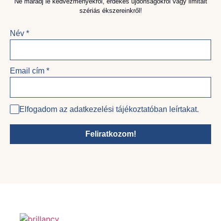
Ne maradj le kedvezményekről, érdekes újdonságokról vagy limitált
szériás ékszereinkről!
Név
*
Email cím
*
Elfogadom az adatkezelési tájékoztatóban leírtakat.
Feliratkozom!