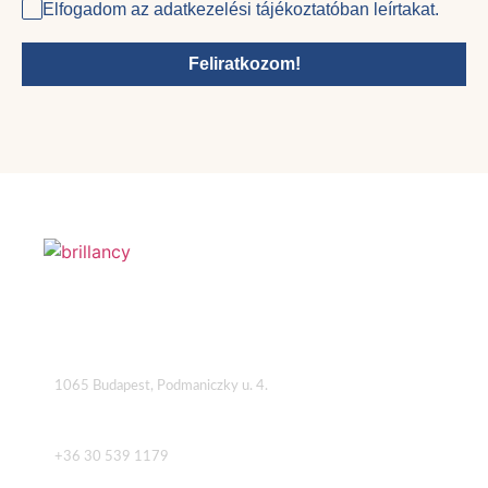
Elfogadom az adatkezelési tájékoztatóban leírtakat.
Feliratkozom!
Cím
1065 Budapest, Podmaniczky u. 4.
Telefon
+36 30 539 1179