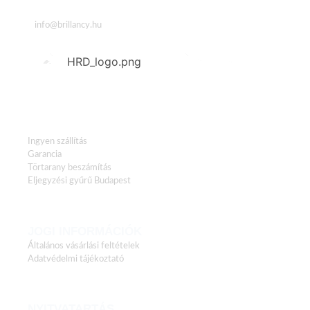
Email
info@brillancy.hu
HASZNOS LINKEK
Ingyen szállítás
Garancia
Törtarany beszámítás
Eljegyzési gyűrű Budapest
JOGI INFORMÁCIÓK
Általános vásárlási feltételek
Adatvédelmi tájékoztató
NYITVATARTÁS