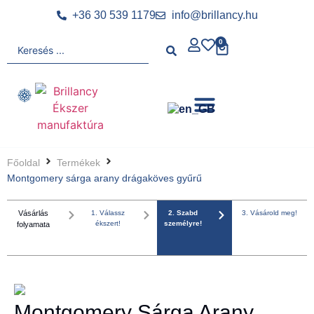
+36 30 539 1179
info@brillancy.hu
0
Főoldal
Termékek
Montgomery sárga arany drágaköves gyűrű
Vásárlás
1. Válassz
2. Szabd
3. Vásárold meg!
ékszert!
személyre!
folyamata
Montgomery Sárga Arany