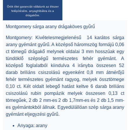
Örök élet garanciát vállalunk az ékszer
felépítésére, anyaghibákra és a
drágakőre.
Montgomery sárga arany drágaköves gyűrű
Montgomery:
Kivételesmegjelenésű
14 karátos sárga
arany
gyémánt gyűrű. A
középső
háromszög formájú
0,06
ct
tömegű drágakő melynek
oldalai 3 mm hosszúak
egy
tündöklő szépségű
természetes fehér gyémánt
. A
középső foglalatból kiindulva
4 irányba
összesen
52
darab
briliáns csiszolású
egyenként 0,8 mm átmérőjű
fehér természetes gyémánt ragyog
, melyek
össztömege
0,10 ct
.
Két oldalt
lebegő hatást keltve
6 darab briliáns
csiszolású rubin
pompázik melyek
összesen 0,13 ct
tömegűek
, 2 db 2 mm-es 2 db 1,7mm-es és 2 db 1,5 mm-
es gyémántokból állnak.
Egyedülállóan szép sárga arany
gyémánt eljegyzési gyűrű.
Anyaga:
arany