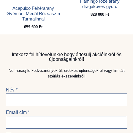
Flamingo rozé arany
drágaköves gyűrű
Acapulco Fehérarany
Gyémánt Medál Rózsaszín
828 000
Ft
Turmalinnal
659 500
Ft
Iratkozz fel hírlevelünkre hogy értesülj akcióinkról és
újdonságainkról!
Ne maradj le kedvezményekről, érdekes újdonságokról vagy limitált
szériás ékszereinkről!
Név
*
Email cím
*