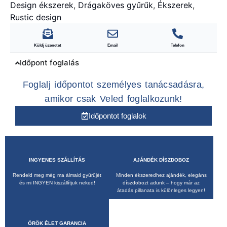
Design ékszerek
,
Drágaköves gyűrűk
,
Ékszerek
,
Rustic design
Küldj üzenetet
Email
Telefon
Időpont foglalás
Foglalj időpontot személyes tanácsadásra,
amikor csak Veled foglalkozunk!
Időpontot foglalok
INGYENES SZÁLLÍTÁS
AJÁNDÉK DÍSZDOBOZ
Rendeld meg még ma álmaid gyűrűjét
Minden ékszeredhez ajándék, elegáns
és mi INGYEN kiszállítjuk neked!
díszdobozt adunk – hogy már az
átadás pillanata is különleges legyen!
ÖRÖK ÉLET GARANCIA