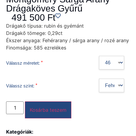
Drágaköves Gyűrű
491 500
Ft
Drágakő típusa:
rubin és gyémánt
Drágakő tömege:
0,29ct
Ékszer anyaga:
Fehérarany / sárga arany / rozé arany
Finomsága:
585 ezrelékes
*
Válassz méretet:
*
Válassz színt:
Kosárba teszem
Kategóriák: