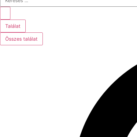
...
Találat
Összes találat