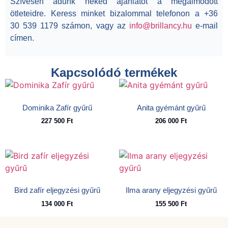
Szívesen adunk neked ajánlatot a megálmodott
ötleteidre. Keress minket bizalommal telefonon a +36
30 539 1179 számon, vagy az
info@brillancy.hu
e-mail
címen.
Kapcsolódó termékek
Dominika Zafír gyűrű
Anita gyémánt gyűrű
227 500
Ft
206 000
Ft
Bird zafír eljegyzési gyűrű
Ilma arany eljegyzési gyűrű
134 000
Ft
155 500
Ft