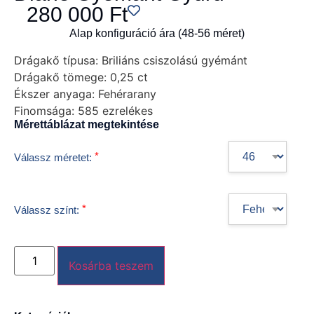
280 000
Ft
Alap konfiguráció ára (48-56 méret)
Drágakő típusa:
Briliáns csiszolású gyémánt
Drágakő tömege:
0,25 ct
Ékszer anyaga:
Fehérarany
Finomsága:
585 ezrelékes
Mérettáblázat megtekintése
*
Válassz méretet:
*
Válassz színt:
Kosárba teszem