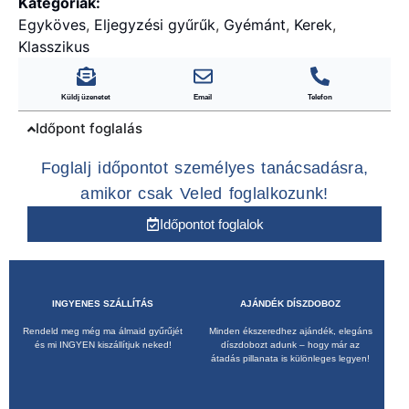
Kategóriák:
Egyköves
,
Eljegyzési gyűrűk
,
Gyémánt
,
Kerek
,
Klasszikus
Küldj üzenetet
Email
Telefon
Időpont foglalás
Foglalj időpontot személyes tanácsadásra,
amikor csak Veled foglalkozunk!
Időpontot foglalok
INGYENES SZÁLLÍTÁS
AJÁNDÉK DÍSZDOBOZ
Rendeld meg még ma álmaid gyűrűjét
Minden ékszeredhez ajándék, elegáns
és mi INGYEN kiszállítjuk neked!
díszdobozt adunk – hogy már az
átadás pillanata is különleges legyen!