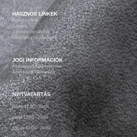
HASZNOS LINKEK
Ingyen szállítás
Garancia
Törtarany beszámítás
Eljegyzési gyűrű Budapest
JOGI INFORMÁCIÓK
Általános vásárlási feltételek
Adatvédelmi tájékoztató
NYITVATARTÁS
Hétfő: 12:00 - 20:00
Kedd: 12:00 - 20:00
Szerda: 12:00 - 20:00