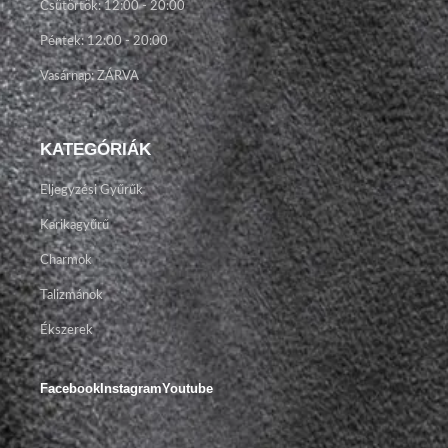
Csütörtök: 12:00 - 20:00
Péntek: 12:00 - 20:00
Vasárnap: ZÁRVA
KATEGÓRIÁK
Eljegyzési Gyűrűk
Karikagyűrű
Charmok
Talizmánok
Ékszerek
Facebook
Instagram
Youtube