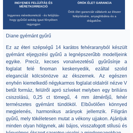
INGYENES FELÚJÍTÁS ÉS
ÖRÖK ÉLET GARANCIA
MÉRETKORREKCIÓ
Örök élet garanciát vállalunk az ékszer
Ingyenes méretkorrekció - és felújítás-
felépítésére, anyaghibákra és a
hogy gyűrűd sokáig igazi fényében
drágakőre.
ragyogjon
Diane gyémánt gyűrű
Ez az
éteri szépségű 14 karátos fehéraranyból készült
gyémánt eljegyzési gyűrű
a legnépszerűbb modelljeink
egyike. Precíz, kecses vonalvezetésű gyűrűsínje a
foglalat felé finoman keskenyedik, ezáltal szolid
eleganciát kölcsönözve az ékszernek.
Az egészen
enyhén kiemelkedő négykarmos foglalat oldalról nézve V
betűt formáz, felülről apró szíveket melyben egy briliáns
csiszolású, 0,25 ct tömegű, 4 mm átmérőjű, fehér
természetes gyémánt tündököl.
Elbűvölően könnyed
megjelenés, harmonikus arányok jellemzik. Filigrán
gyűrű, mely tökéletesen mutat a vékony ujjakon. Ajánljuk
minden olyan hölgynek, aki bájos, visszafogott stílusú és
kényelmes ékszert szeretne viselni a mindennapokban.