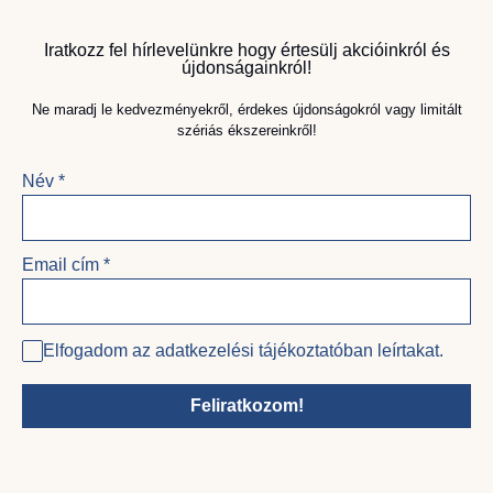
Iratkozz fel hírlevelünkre hogy értesülj akcióinkról és
újdonságainkról!
Ne maradj le kedvezményekről, érdekes újdonságokról vagy limitált
szériás ékszereinkről!
Név
*
Email cím
*
Elfogadom az adatkezelési tájékoztatóban leírtakat.
Feliratkozom!