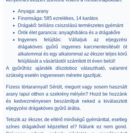
Anyaga:
arany
Finomsága
: 585 ezrelékes, 14 karátos
Drágakő
: briliáns csiszolású természetes gyémánt
Örök élet garancia:
anyaghibákra és a drágakőre
Ingyenes felújítás:
Vállaljuk az eljegyzési
drágaköves gyűrű ingyenes karcmentesítését öt
alkalommal és egy alkalommal az ékszer teljes körű
felújítását a vásárlástól számított öt éven belül!
A gyűrűhöz ajándék díszdoboz választható, valamint
szükség esetén ingyenesen méretre igazítjuk.
Fizess törtarannyal!
Sérült, megunt vagy sosem használt
arany lapul otthon a szekrény mélyén? Hozd be hozzánk
és kedvezményesen beszámítjuk neked a kiválasztott
eljegyzési drágaköves gyűrű árába.
Tetszik az ékszer, de eltérő minőségű gyémánttal, esetleg
színes drágakővel képzelted el? Nálunk ez nem gond.