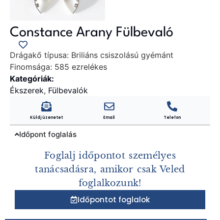
Constance Arany Fülbevaló
Drágakő típusa:
Briliáns csiszolású gyémánt
Finomsága:
585 ezrelékes
Kategóriák:
Ékszerek
,
Fülbevalók
Küldj üzenetet
Email
Telefon
Időpont foglalás
Foglalj időpontot személyes
tanácsadásra, amikor csak Veled
foglalkozunk!
Időpontot foglalok