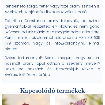
Rendelhető sárga, fehér vagy rozé arany színben is.
Az ékszerhez ajándék díszdoboz választható.
Tetszik a Constance arany fülbevaló, de színes
gyémántokkal képzelted el? Nálunk ez nem gond.
Szívesen adunk ajánlatot a megálmodott ötleteidre.
Keress minket bizalommal telefonon a +36 30 539
1179 számon, vagy az info@brillancy.hu e-mail
címen!
Fizess törtarannyal! Sérült, megunt vagy sosem
használt arany lapul otthon a szekrény mélyén?
Hozd be hozzánk és beszámítjuk Neked a
kiválasztott ékszer árába
Kapcsolódó termékek