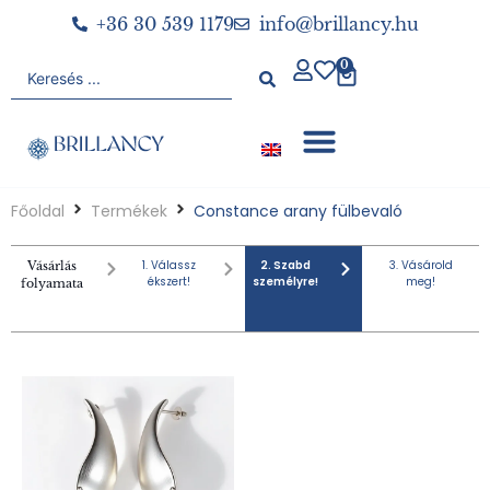
+36 30 539 1179
info@brillancy.hu
0
Főoldal
Termékek
Constance arany fülbevaló
1. Válassz
2. Szabd
3. Vásárold
Vásárlás
ékszert!
személyre!
meg!
folyamata