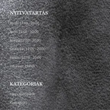
NYITVATARTÁS
Hétfő: 12:00 - 20:00
Kedd: 12:00 - 20:00
Szerda: 12:00 - 20:00
Csütörtök: 12:00 - 20:00
Péntek: 12:00 - 20:00
Vasárnap: ZÁRVA
KATEGÓRIÁK
Eljegyzési Gyűrűk
Karikagyűrű