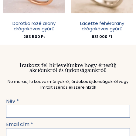
Dorotka rozé arany
Lacette fehérarany
drágaköves gyűrű
drágaköves gyűrű
283 500
Ft
831 000
Ft
Iratkozz fel hírlevelünkre hogy értesülj
akcióinkról és újdonságainkról!
Ne maradj le kedvezményekről, érdekes újdonságokról vagy
limitált szériás ékszereinkről!
Név
*
Email cím
*