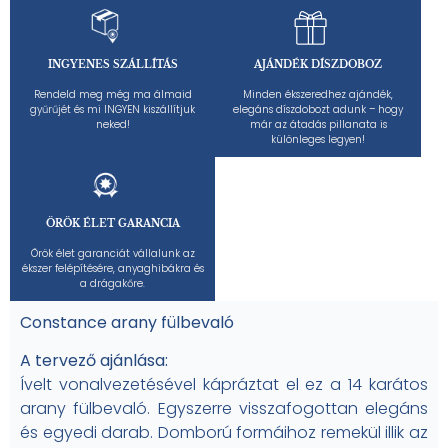
INGYENES SZÁLLÍTÁS
AJÁNDÉK DÍSZDOBOZ
Rendeld meg még ma álmaid
Minden ékszeredhez ajándék,
gyűrűjét és mi INGYEN kiszállítjuk
elegáns díszdobozt adunk – hogy
neked!
már az átadás pillanata is
különleges legyen!
ÖRÖK ÉLET GARANCIA
Örök élet garanciát vállalunk az
ékszer felépítésére, anyaghibákra és
a drágakőre.
Constance arany fülbevaló
A tervező ajánlása:
Ívelt vonalvezetésével kápráztat el ez a 14 karátos
arany fülbevaló. Egyszerre visszafogottan elegáns
és egyedi darab. Domború formáihoz remekül illik az