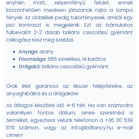
enyhén matt, selyemfényű felület, ennek
köszönhetően mesésen játszanak rajta a tompa
fények. Az oldalélek pedig tükörfényesek, amitől egy
pici kontraszt is megjelenik. Ezt az bámulatos
fülbevalót 2-2 darab briliáns csiszolású gyémánt
csillogása tesz még szebbé.
Anyaga:
arany
Finomsága
: 585 ezrelékes, 14 karátos
Drágakő
: briliáns csiszolású gyémánt
Örök élet garancia: az ékszer felépítésére, az
anyaghibákra és a drágakőre
Az átlagos készítési idő 4-6 hét. Ha van számodra
valamilyen fontos dátum, amire szeretnéd a
terméket, egyeztess velünk telefonon a +36 30 539
1179 számon, vagy az info@brillancy.hu e-mail
címen!