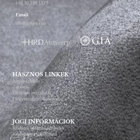
+36 30 539 1179
Email
info@brillancy.hu
HASZNOS LINKEK
Ingyen szállítás
Garancia
Törtarany beszámítás
Eljegyzési gyűrű Budapest
JOGI INFORMÁCIÓK
Általános vásárlási feltételek
Adatvédelmi tájékoztató