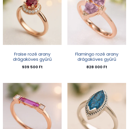
Fraise rozé arany
Flamingo rozé arany
drágaköves gyűrű
drágaköves gyűrű
939 500
Ft
828 000
Ft