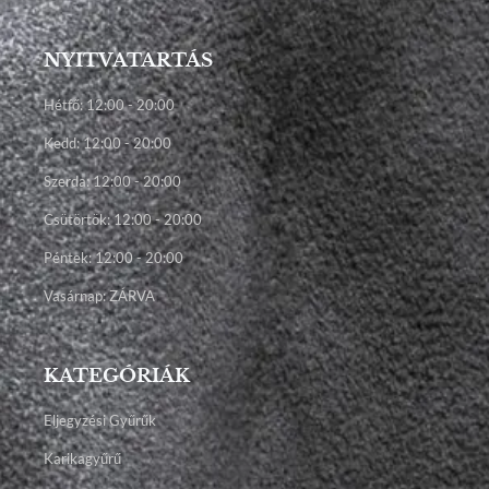
NYITVATARTÁS
Hétfő: 12:00 - 20:00
Kedd: 12:00 - 20:00
Szerda: 12:00 - 20:00
Csütörtök: 12:00 - 20:00
Péntek: 12:00 - 20:00
Vasárnap: ZÁRVA
KATEGÓRIÁK
Eljegyzési Gyűrűk
Karikagyűrű