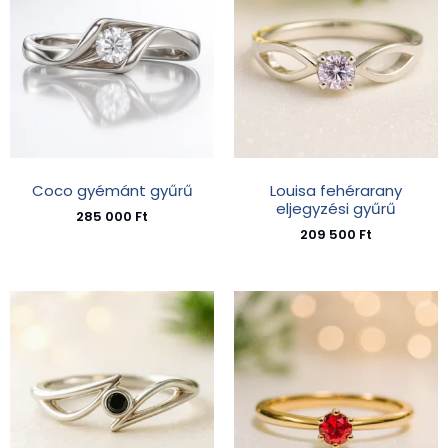
Coco gyémánt gyűrű
Louisa fehérarany
eljegyzési gyűrű
285 000
Ft
209 500
Ft