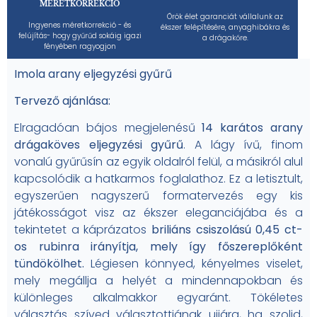
MÉRETKORREKCIÓ
Örök élet garanciát vállalunk az
Ingyenes méretkorrekció - és
ékszer felépítésére, anyaghibákra és
felújítás- hogy gyűrűd sokáig igazi
a drágakőre.
fényében ragyogjon
Imola arany eljegyzési gyűrű
Tervező ajánlása:
Elragadóan bájos megjelenésű
14 karátos arany
drágaköves eljegyzési gyűrű
. A lágy ívű, finom
vonalú gyűrűsín az egyik oldalról felül, a másikról alul
kapcsolódik a hatkarmos foglalathoz. Ez a letisztult,
egyszerűen nagyszerű formatervezés egy kis
játékosságot visz az ékszer eleganciájába és a
tekintetet a káprázatos
briliáns csiszolású 0,45 ct-
os rubinra irányítja, mely így főszereplőként
tündökölhet.
Légiesen könnyed, kényelmes viselet,
mely megállja a helyét a mindennapokban és
különleges alkalmakkor egyaránt. Tökéletes
választás szíved választottjának ujjára, ha szolid,