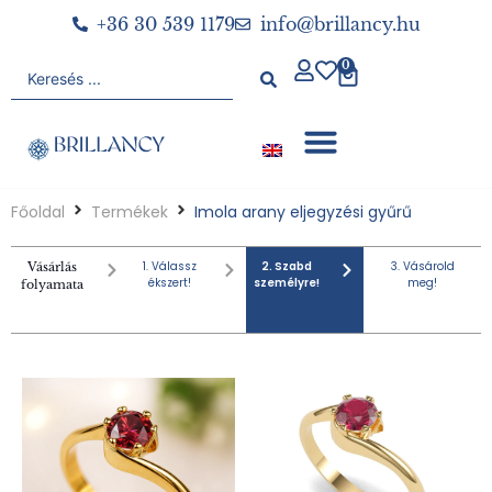
+36 30 539 1179
info@brillancy.hu
0
Főoldal
Termékek
Imola arany eljegyzési gyűrű
1. Válassz
2. Szabd
3. Vásárold
Vásárlás
ékszert!
személyre!
meg!
folyamata