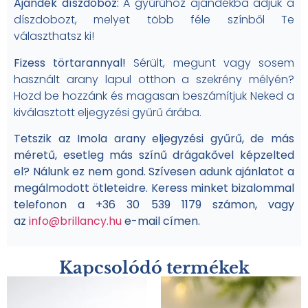
Ajándék díszdoboz:
A gyűrűhöz ajándékba adjuk a
díszdobozt, melyet több féle színből Te
választhatsz ki!
Fizess törtarannyal!
Sérült, megunt vagy sosem
használt arany lapul otthon a szekrény mélyén?
Hozd be hozzánk és magasan beszámítjuk Neked a
kiválasztott eljegyzési gyűrű árába.
Tetszik az Imola arany eljegyzési gyűrű, de más
méretű
, esetleg más színű drágakővel képzelted
el? Nálunk ez nem gond. Szívesen adunk ajánlatot a
megálmodott ötleteidre. Keress minket bizalommal
telefonon a +36 30 539 1179 számon, vagy
az
info@brillancy.hu
e-mail címen.
Kapcsolódó termékek