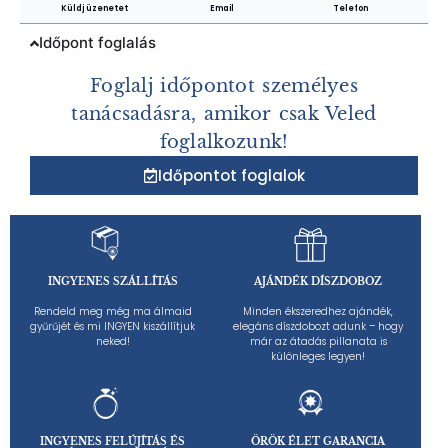
Küldj üzenetet
Email
Telefon
Időpont foglalás
Foglalj időpontot személyes
tanácsadásra, amikor csak Veled
foglalkozunk!
Időpontot foglalok
INGYENES SZÁLLÍTÁS
AJÁNDÉK DÍSZDOBOZ
Rendeld meg még ma álmaid
Minden ékszeredhez ajándék,
gyűrűjét és mi INGYEN kiszállítjuk
elegáns díszdobozt adunk – hogy
neked!
már az átadás pillanata is
különleges legyen!
INGYENES FELÚJÍTÁS ÉS
ÖRÖK ÉLET GARANCIA