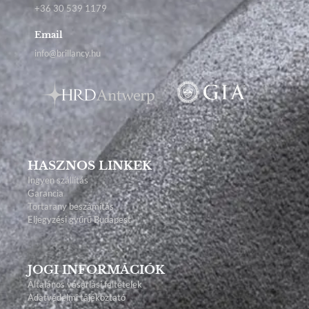
+36 30 539 1179
Email
info@brillancy.hu
HASZNOS LINKEK
Ingyen szállítás
Garancia
Törtarany beszámítás
Eljegyzési gyűrű Budapest
JOGI INFORMÁCIÓK
Általános vásárlási feltételek
Adatvédelmi tájékoztató