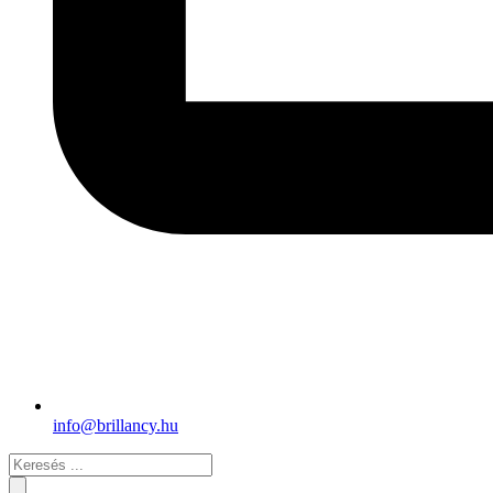
info@brillancy.hu
Search
...