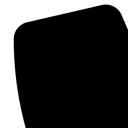
Ugrás
a
tartalomhoz