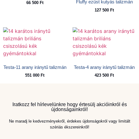
Fluffy ezüst kutyás talizmán
66 500
Ft
127 500
Ft
Testa-11 arany iránytű talizmán
Testa-4 arany iránytű talizmán
551 000
Ft
423 500
Ft
Iratkozz fel hírlevelünkre hogy értesülj akcióinkról és
újdonságainkról!
Ne maradj le kedvezményekről, érdekes újdonságokról vagy limitált
szériás ékszereinkről!