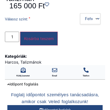
165 000
Ft
*
Válassz színt:
Kosárba teszem
Kategóriák:
Harcos
,
Talizmánok
Küldj üzenetet
Email
Telefon
Időpont foglalás
Foglalj időpontot személyes tanácsadásra,
amikor csak Veled foglalkozunk!
Időpontot foglalok