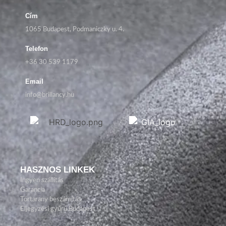
Cím
1065 Budapest, Podmaniczky u. 4.
Telefon
+36 30 539 1179
Email
info@brillancy.hu
HASZNOS LINKEK
Ingyen szállítás
Garancia
Törtarany beszámítás
Eljegyzési gyűrű Budapest