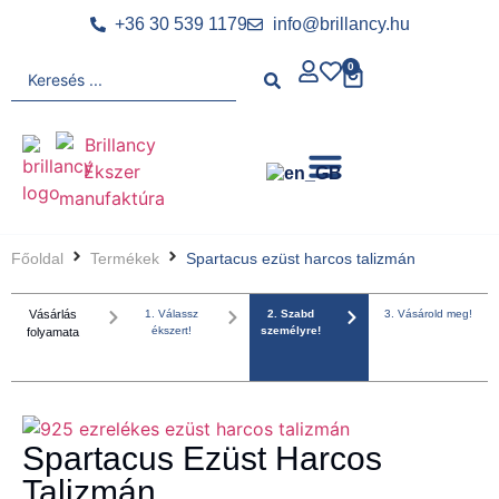
+36 30 539 1179
info@brillancy.hu
0
Főoldal
Termékek
Spartacus ezüst harcos talizmán
Vásárlás
1. Válassz
2. Szabd
3. Vásárold meg!
ékszert!
személyre!
folyamata
Spartacus Ezüst Harcos
Talizmán