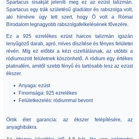
Spartacus sisakját jeleníti meg ez az ezüst talizmán.
Spartacus egy trák születésű gladiátor és rabszolga volt,
aki hírnévre úgy tett szert, hogy Ő volt a Római
Birodalom legnagyobb rabszolgafelkelésének fővezére.
Ez a 925 ezrelékes ezüst harcos talizmán igazán
lenyűgöző darab, apró, míves díszítése és fényes felületei
révén. Míg ez előbbi a kézi cizellálásnak, az utóbbi a
ródiumozott felületnek köszönhető. A ródium egy értékes
platinafém, amitől szebb fényű és tartósabb lesz az ezüst
ékszer.
Anyaga:
ezüst
Finomsága
: 925 ezrelékes
Felületkezelés
: ródiummal bevont
Örök élet garancia: az ékszer felépítésére, az
anyaghibákra.