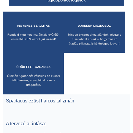
INGYENES SZÁLLÍTÁS
AJÁNDÉK DÍSZDOBOZ
Rendeld meg még ma álmaid gyűrűjét
Minden ékszeredhez ajándék, elegáns
és mi INGYEN kiszállítjuk neked!
díszdobozt adunk – hogy már az
átadás pillanata is különleges legyen!
ÖRÖK ÉLET GARANCIA
Örök élet garanciát vállalunk az ékszer
felépítésére, anyaghibákra és a
drágakőre.
Spartacus ezüst harcos talizmán
A tervező ajánlása: