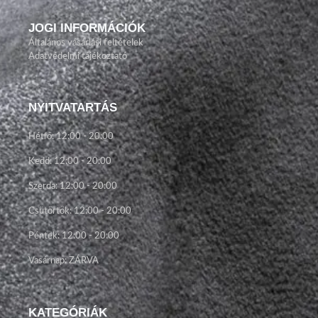
JOGI INFORMÁCIÓK
Általános vásárlási feltételek
Adatvédelmi tájékoztató
NYITVATARTÁS
Hétfő: 12:00 - 20:00
Kedd: 12:00 - 20:00
Szerda: 12:00 - 20:00
Csütörtök: 12:00 - 20:00
Péntek: 12:00 - 20:00
Vasárnap: ZÁRVA
KATEGÓRIÁK