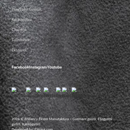
Eljegyzési Gyűrűk
Karikagyűrű
Charmok
Talizmánok
Ékszerek
Facebook
Instagram
Youtube
2026 © Brillancy Ékszer Manufaktúra – Gyémánt gyűrű, Eljegyzési
gyűrű, Karikagyűrű.
Developed by: Elitring.com