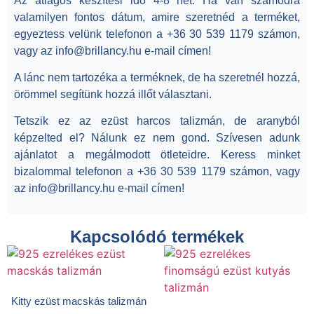
Az átlagos készítési idő 4-8 hét. Ha van számodra
valamilyen fontos dátum, amire szeretnéd a terméket,
egyeztess velünk telefonon a +36 30 539 1179 számon,
vagy az info@brillancy.hu e-mail címen!
A lánc nem tartozéka a terméknek, de ha szeretnél hozzá,
örömmel segítünk hozzá illőt választani.
Tetszik ez az ezüst harcos talizmán, de aranyból
képzelted el? Nálunk ez nem gond. Szívesen adunk
ajánlatot a megálmodott ötleteidre. Keress minket
bizalommal telefonon a +36 30 539 1179 számon, vagy
az info@brillancy.hu e-mail címen!
Kapcsolódó termékek
Kitty ezüst macskás talizmán