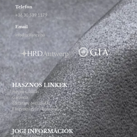
Telefon
+36 30 539 1179
Email
info@brillancy.hu
HASZNOS LINKEK
Ingyen szállítás
Garancia
Törtarany beszámítás
Eljegyzési gyűrű Budapest
JOGI INFORMÁCIÓK