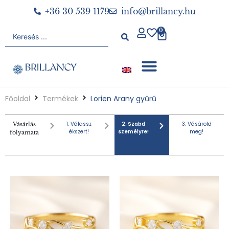
+36 30 539 1179
info@brillancy.hu
0
Főoldal
Termékek
Lorien Arany gyűrű
1. Válassz
2. Szabd
3. Vásárold
Vásárlás
ékszert!
személyre!
meg!
folyamata