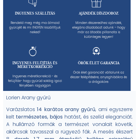
INGYENES SZÁLLÍTÁS
AJÁNDÉK DÍSZDOBOZ
Rendeld meg még ma álmaid
Minden ékszeredhez ajándék,
gyűrűjét és mi INGYEN kiszállítjuk
elegáns díszdobozt adunk – hogy
neked!
már az átadás pillanata is
különleges legyen!
INGYENES FELÚJÍTÁS ÉS
ÖRÖK ÉLET GARANCIA
MÉRETKORREKCIÓ
Örök élet garanciát vállalunk az
Ingyenes méretkorrekció - és
ékszer felépítésére, anyaghibákra és
felújítás- hogy gyűrűd sokáig igazi
a drágakőre.
fényében ragyogjon
Lorien Arany gyűrű
Varázslatos
14 karátos arany gyűrű
, ami egyszerre
kelt
természetes, bájos
hatást, és szelíd eleganciát.
A hullámzó formák a természet vonalait követik,
akárcsak tavasszal a rügyező fák. A mesés ékszert