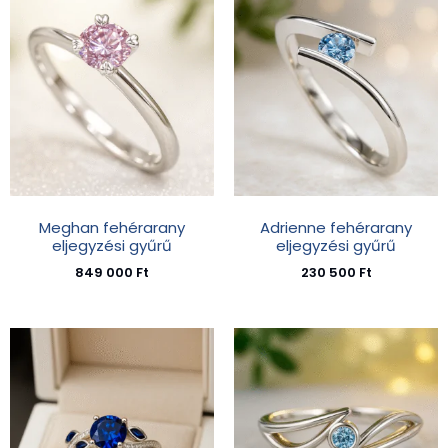
Meghan fehérarany
Adrienne fehérarany
eljegyzési gyűrű
eljegyzési gyűrű
849 000
Ft
230 500
Ft