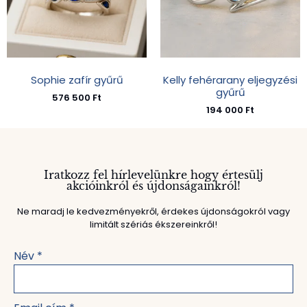
Sophie zafír gyűrű
Kelly fehérarany eljegyzési
gyűrű
576 500
Ft
194 000
Ft
Iratkozz fel hírlevelünkre hogy értesülj
akcióinkról és újdonságainkról!
Ne maradj le kedvezményekről, érdekes újdonságokról vagy
limitált szériás ékszereinkről!
Név
*