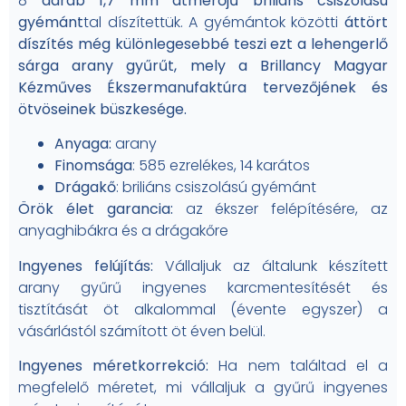
8
darab 1,7 mm átmérőjű briliáns csiszolású
gyémánt
tal díszítettük. A gyémántok közötti
áttört
díszítés még különlegesebbé teszi ezt a lehengerlő
sárga arany gyűrűt, mely a Brillancy Magyar
Kézműves Ékszermanufaktúra tervezőjének és
ötvöseinek büszkesége.
Anyaga:
arany
Finomsága
: 585 ezrelékes, 14 karátos
Drágakő
: briliáns csiszolású gyémánt
Örök élet garancia:
az ékszer felépítésére, az
anyaghibákra és a drágakőre
Ingyenes felújítás:
Vállaljuk az általunk készített
arany gyűrű ingyenes karcmentesítését és
tisztítását öt alkalommal (évente egyszer) a
vásárlástól számított öt éven belül.
Ingyenes méretkorrekció:
Ha nem találtad el a
megfelelő méretet, mi vállaljuk a gyűrű ingyenes