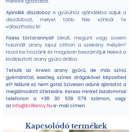
méretre igazítását.
Ajándék díszdoboz:
A gyűrűhöz ajándékba adjuk a
díszdobozt, melyet több féle színből Te
választhatsz ki!
Fizess törtarannyal!
Sérült, megunt vagy sosem
használt arany lapul otthon a szekrény mélyén?
Hozd be hozzánk és magasan beszámítjuk Neked a
kiválasztott arany gyűrű árába.
Tetszik az Arwen arany gyűrű, de más színű
gyémánttal, esetleg színes drágakővel képzelted
el? Nálunk ez nem gond. Szívesen adunk ajánlatot a
megálmodott ötleteidre. Keress minket bizalommal
telefonon a +36 30 539 1179 számon, vagy
az
info@brillancy.hu
e-mail címen.
Kapcsolódó termékek