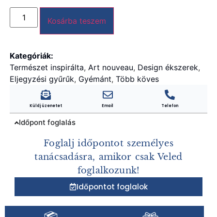
Kosárba teszem
Kategóriák:
Természet inspirálta
,
Art nouveau
,
Design ékszerek
,
Eljegyzési gyűrűk
,
Gyémánt
,
Több köves
Küldj üzenetet
Email
Telefon
Időpont foglalás
Foglalj időpontot személyes
tanácsadásra, amikor csak Veled
foglalkozunk!
Időpontot foglalok