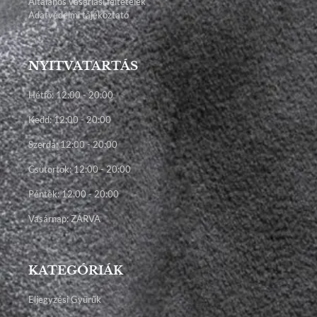
Általános vásárlási feltételek
Adatvédelmi tájékoztató
NYITVATARTÁS
Hétfő: 12:00 - 20:00
Kedd: 12:00 - 20:00
Szerda: 12:00 - 20:00
Csütörtök: 12:00 - 20:00
Péntek: 12:00 - 20:00
Vasárnap: ZÁRVA
KATEGÓRIÁK
Eljegyzési Gyűrűk