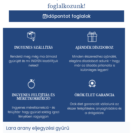
foglalkozunk!
Időpontot foglalok
INGYENES SZÁLLÍTÁS
AJÁNDÉK DÍSZDOBOZ
Rendeld meg még ma álmaid
Minden ékszeredhez ajándék,
gyűrűjét és mi INGYEN kiszállítjuk
elegáns díszdobozt adunk – hogy
neked!
már az átadás pillanata is
különleges legyen!
INGYENES FELÚJÍTÁS ÉS
ÖRÖK ÉLET GARANCIA
MÉRETKORREKCIÓ
Örök élet garanciát vállalunk az
Ingyenes méretkorrekció - és
ékszer felépítésére, anyaghibákra és
felújítás- hogy gyűrűd sokáig igazi
a drágakőre.
fényében ragyogjon
Lara arany eljegyzési gyűrű