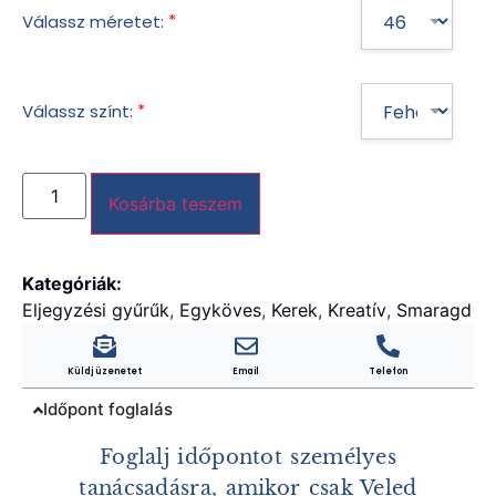
*
Válassz méretet:
*
Válassz színt:
Kosárba teszem
Kategóriák:
Eljegyzési gyűrűk
,
Egyköves
,
Kerek
,
Kreatív
,
Smaragd
Küldj üzenetet
Email
Telefon
Időpont foglalás
Foglalj időpontot személyes
tanácsadásra, amikor csak Veled