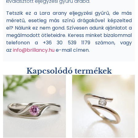
kiválasztott eljegyzési gyűrű árába.
Tetszik ez a Lara arany eljegyzési gyűrű, de más
méretű
, esetleg más színű drágakővel képzelted
el? Nálunk ez nem gond. Szívesen adunk ajánlatot a
megálmodott ötleteidre. Keress minket bizalommal
telefonon a +36 30 539 1179 számon, vagy
az
info@brillancy.hu
e-mail címen.
Kapcsolódó termékek