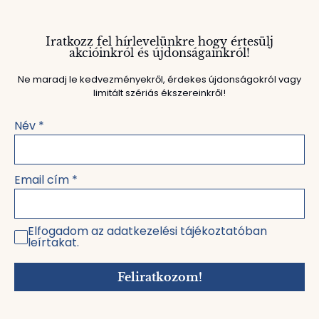
Iratkozz fel hírlevelünkre hogy értesülj
akcióinkról és újdonságainkról!
Ne maradj le kedvezményekről, érdekes újdonságokról vagy
limitált szériás ékszereinkről!
Név
*
Email cím
*
Elfogadom az adatkezelési tájékoztatóban
leírtakat.
Feliratkozom!