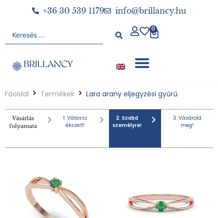
+36 30 539 1179
info@brillancy.hu
0
Főoldal
Termékek
Lara arany eljegyzési gyűrű
1. Válassz
2. Szabd
3. Vásárold
Vásárlás
ékszert!
személyre!
meg!
folyamata