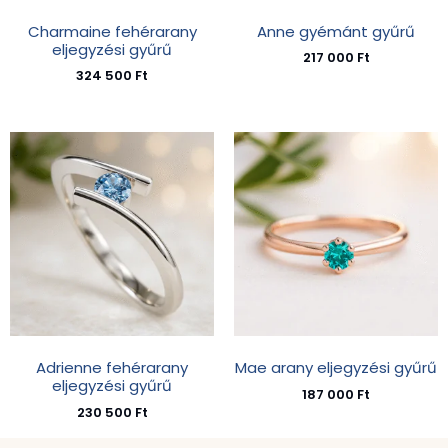
Charmaine fehérarany
Anne gyémánt gyűrű
eljegyzési gyűrű
217 000
Ft
324 500
Ft
Adrienne fehérarany
Mae arany eljegyzési gyűrű
eljegyzési gyűrű
187 000
Ft
230 500
Ft