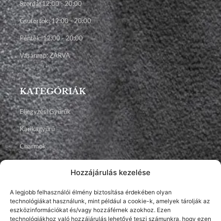
Szerda: 12:00 - 20:00
Csütörtök: 12:00 - 20:00
Péntek: 12:00 - 20:00
Vasárnap: ZÁRVA
KATEGÓRIÁK
Eljegyzési Gyűrűk
Karikagyűrű
Charmok
Talizmánok
Hozzájárulás kezelése
Ékszerek
A legjobb felhasználói élmény biztosítása érdekében olyan
technológiákat használunk, mint például a cookie-k, amelyek tárolják az
Facebook
Instagram
Youtube
eszközinformációkat és/vagy hozzáférnek azokhoz. Ezen
technológiákhoz való hozzájárulás lehetővé teszi számunkra, hogy ezen