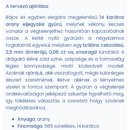
A tervező ajánlása:
Bájos és egyben elegáns megjelenésű
14 karátos
arany eljegyzési gyűrű,
melynek vékony, kecses
vonalai a végtelenjelhez hasonlóan kapcsolódnak
össze. A ketté nyíló gyűrűsín a négykarmos
foglalatnál egyesül, melyben eg
y briliáns csiszolású,
2,5 mm átmérőjű, 0,06 ct-os, smaragd
tündököl. A
drágakő élénk zöld színe, szépsége és a formavilág
légies könnyedsége miatt közkedvelt modell.
Azoknak ajánljuk, akik visszafogott, mégis különleges
ékszert szeretnének, illetve akiknek a kényelmes
viselet is fontos szempont. A gyűrűn a végtelenjel
örökkévalóságot jelképező sziluettje figyelhető meg,
így tökéletes választás a szeretett hölgy szívének
meghódításához.
Anyaga:
arany
Finomsága
: 585 ezrelékes, 14 karátos