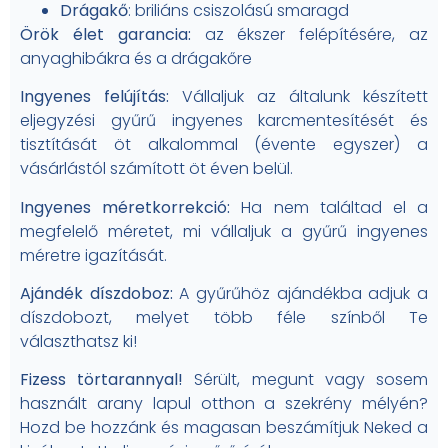
Drágakő
: briliáns csiszolású smaragd
Örök élet garancia:
az ékszer felépítésére, az
anyaghibákra és a drágakőre
Ingyenes felújítás:
Vállaljuk az általunk készített
eljegyzési gyűrű ingyenes karcmentesítését és
tisztítását öt alkalommal (évente egyszer) a
vásárlástól számított öt éven belül.
Ingyenes méretkorrekció:
Ha nem találtad el a
megfelelő méretet, mi vállaljuk a gyűrű ingyenes
méretre igazítását.
Ajándék díszdoboz:
A gyűrűhöz ajándékba adjuk a
díszdobozt, melyet több féle színből Te
választhatsz ki!
Fizess törtarannyal!
Sérült, megunt vagy sosem
használt arany lapul otthon a szekrény mélyén?
Hozd be hozzánk és magasan beszámítjuk Neked a