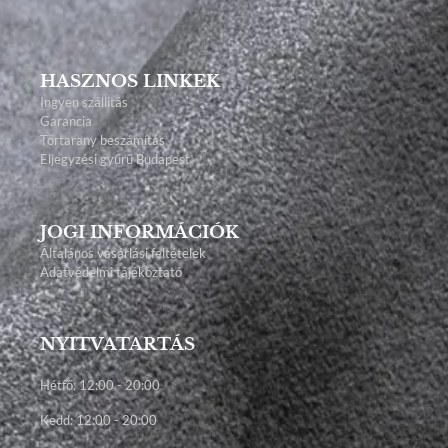
HASZNOS LINKEK
Ingyen szállítás
Garancia
Törtarany beszámítás
Eljegyzési gyűrű Budapest
JOGI INFORMÁCIÓK
Általános vásárlási feltételek
Adatvédelmi tájékoztató
NYITVATARTÁS
Hétfő: 12:00 - 20:00
Kedd: 12:00 - 20:00