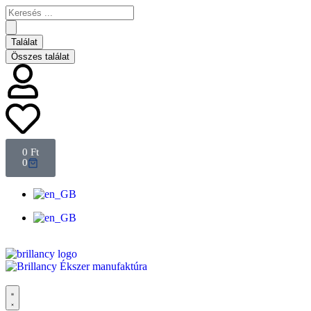
Találat
Összes találat
0
Ft
0