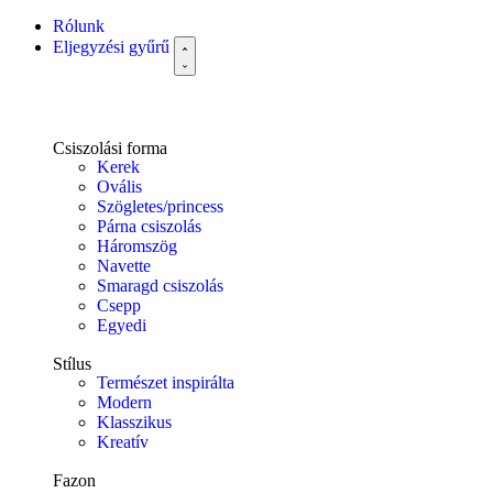
Rólunk
Eljegyzési gyűrű
Csiszolási forma
Kerek
Ovális
Szögletes/princess
Párna csiszolás
Háromszög
Navette
Smaragd csiszolás
Csepp
Egyedi
Stílus
Természet inspirálta
Modern
Klasszikus
Kreatív
Fazon