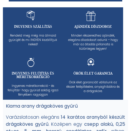
INGYENES SZÁLLÍTÁS
AJÁNDÉK DÍSZDOBOZ
Rendeld meg még ma álmaid
Minden ékszeredhez ajándék,
gyűrűjét és mi INGYEN kiszállítjuk
elegáns díszdobozt adunk – hogy
neked!
már az átadás pillanata is
különleges legyen!
INGYENES FELÚJÍTÁS ÉS
ÖRÖK ÉLET GARANCIA
MÉRETKORREKCIÓ
Örök élet garanciát vállalunk az
Ingyenes méretkorrekció - és
ékszer felépítésére, anyaghibákra és
felújítás- hogy gyűrűd sokáig igazi
a drágakőre.
fényében ragyogjon
Kiama arany drágaköves gyűrű
Varázslatosan elegáns
14 karátos aranyból készült
drágaköves gyűrű
. Középen egy
csepp alakú, 0,25