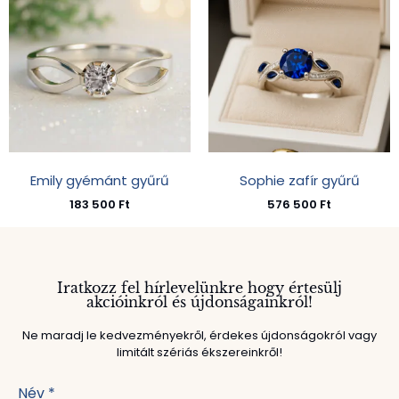
Emily gyémánt gyűrű
Sophie zafír gyűrű
183 500
Ft
576 500
Ft
Iratkozz fel hírlevelünkre hogy értesülj
akcióinkról és újdonságainkról!
Ne maradj le kedvezményekről, érdekes újdonságokról vagy
limitált szériás ékszereinkről!
Név
*