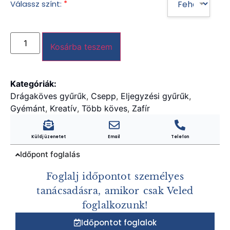
*
Válassz színt:
Kosárba teszem
Kategóriák:
Drágaköves gyűrűk
,
Csepp
,
Eljegyzési gyűrűk
,
Gyémánt
,
Kreatív
,
Több köves
,
Zafír
Küldj üzenetet
Email
Telefon
Időpont foglalás
Foglalj időpontot személyes
tanácsadásra, amikor csak Veled
foglalkozunk!
Időpontot foglalok