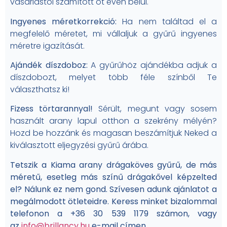
vásárlástól számított öt éven belül.
Ingyenes méretkorrekció:
Ha nem találtad el a
megfelelő méretet, mi vállaljuk a gyűrű ingyenes
méretre igazítását.
Ajándék díszdoboz:
A gyűrűhöz ajándékba adjuk a
díszdobozt, melyet több féle színből Te
választhatsz ki!
Fizess törtarannyal!
Sérült, megunt vagy sosem
használt arany lapul otthon a szekrény mélyén?
Hozd be hozzánk és magasan beszámítjuk Neked a
kiválasztott eljegyzési gyűrű árába.
Tetszik a Kiama arany drágaköves gyűrű, de más
méretű
, esetleg más színű drágakővel képzelted
el? Nálunk ez nem gond. Szívesen adunk ajánlatot a
megálmodott ötleteidre. Keress minket bizalommal
telefonon a +36 30 539 1179 számon, vagy
az
info@brillancy.hu
e-mail címen.