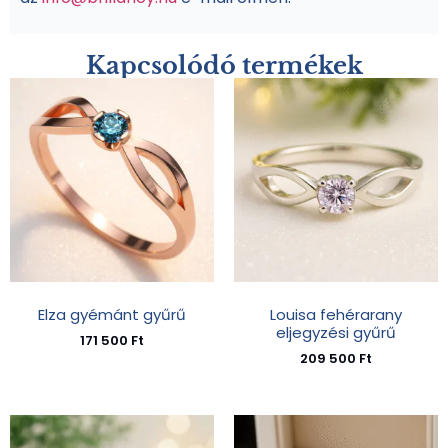
Kapcsolódó termékek
Elza gyémánt gyűrű
Louisa fehérarany
eljegyzési gyűrű
171 500
Ft
209 500
Ft