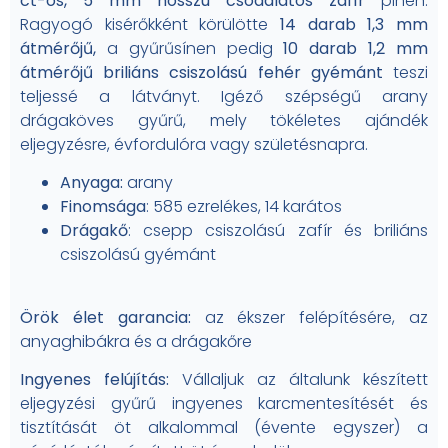
ct-os, 5 mm hosszú csodálatos zafír
pihen.
Ragyogó kisérőkként körülötte
14 darab 1,3 mm
átmérőjű,
a gyűrűsínen pedig
10 darab 1,2 mm
átmérőjű briliáns csiszolású fehér gyémánt
teszi
teljessé a látványt. Igéző szépségű arany
drágaköves gyűrű, mely tökéletes ajándék
eljegyzésre, évfordulóra vagy születésnapra.
Anyaga:
arany
Finomsága
: 585 ezrelékes, 14 karátos
Drágakő
: csepp csiszolású zafír és briliáns
csiszolású gyémánt
Örök élet garancia:
az ékszer felépítésére, az
anyaghibákra és a drágakőre
Ingyenes felújítás:
Vállaljuk az általunk készített
eljegyzési gyűrű ingyenes karcmentesítését és
tisztítását öt alkalommal (évente egyszer) a