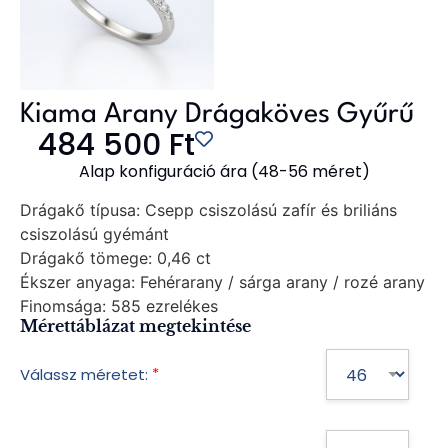
Kiama Arany Drágaköves Gyűrű
484 500
Ft
Alap konfiguráció ára (48-56 méret)
Drágakő típusa:
Csepp csiszolású zafír és briliáns
csiszolású gyémánt
Drágakő tömege:
0,46 ct
Ékszer anyaga:
Fehérarany / sárga arany / rozé arany
Finomsága:
585 ezrelékes
Mérettáblázat megtekintése
*
Válassz méretet: