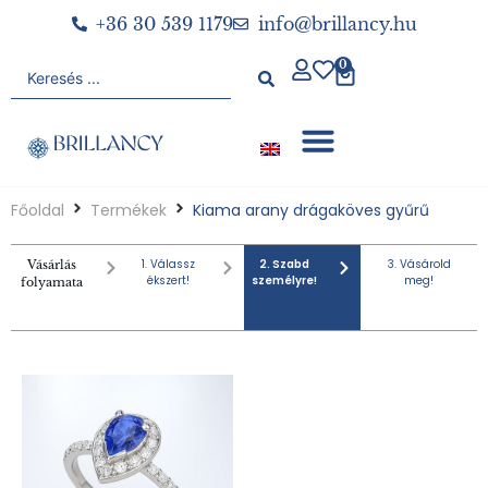
+36 30 539 1179
info@brillancy.hu
0
Főoldal
Termékek
Kiama arany drágaköves gyűrű
1. Válassz
2. Szabd
3. Vásárold
Vásárlás
ékszert!
személyre!
meg!
folyamata