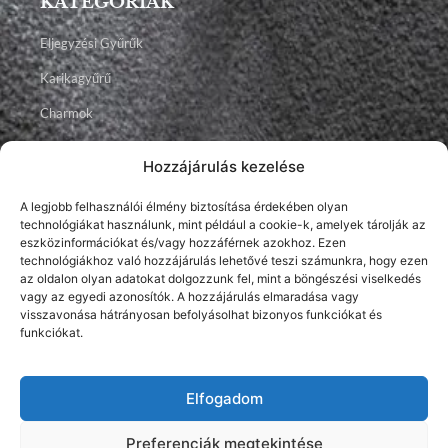
KATEGÓRIÁK
Eljegyzési Gyűrűk
Karikagyűrű
Charmok
Talizmánok
Hozzájárulás kezelése
Ékszerek
A legjobb felhasználói élmény biztosítása érdekében olyan
technológiákat használunk, mint például a cookie-k, amelyek tárolják az
Facebook
Instagram
Youtube
eszközinformációkat és/vagy hozzáférnek azokhoz. Ezen
technológiákhoz való hozzájárulás lehetővé teszi számunkra, hogy ezen
az oldalon olyan adatokat dolgozzunk fel, mint a böngészési viselkedés
vagy az egyedi azonosítók. A hozzájárulás elmaradása vagy
visszavonása hátrányosan befolyásolhat bizonyos funkciókat és
funkciókat.
Elfogadom
2026 © Brillancy Ékszer Manufaktúra – Gyémánt gyűrű, Eljegyzési
gyűrű, Karikagyűrű.
Developed by: Elitring.com
Preferenciák megtekintése