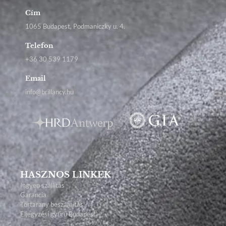
Cím
1065 Budapest, Podmaniczky u. 4.
Telefon
+36 30 539 1179
Email
info@brillancy.hu
HASZNOS LINKEK
Ingyen szállítás
Garancia
Törtarany beszámítás
Eljegyzési gyűrű Budapest