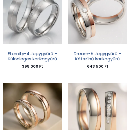
Eternity-4 Jegygyűrű –
Dream-5 Jegygyűrű –
Különleges karikagyűrű
Kétszínű karikagyűrű
398 000
Ft
643 500
Ft