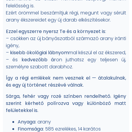
felelősség is.
Ezért örömmel beszámítjuk régi, megunt vagy sérült
arany ékszereidet egy új darab elkészítésekor.
Ezzel egyszerre nyersz Te és a környezet is
:
– csökken az új bányászatból származó arany iránti
igény,
–
kisebb ökológiai lábnyom
mal készül el az ékszered,
– és
kedvezőbb ár
on juthatsz egy teljesen új,
személyre szabott darabhoz.
Így a régi emlékek nem vesznek el — átalakulnak,
és egy új történet részévé válnak.
Sárga, fehér vagy rozé színben rendelhető. Igény
szerint kérhető polírozva vagy különböző matt
felületekkel is.
Anyaga
: arany
Finomsága
: 585 ezrelékes, 14 karátos