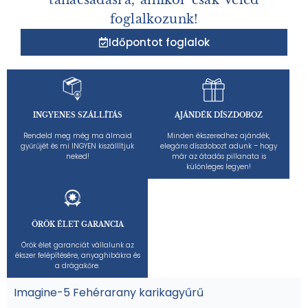
tanácsadásra, amikor csak Veled
foglalkozunk!
Időpontot foglalok
INGYENES SZÁLLÍTÁS
AJÁNDÉK DÍSZDOBOZ
Rendeld meg még ma álmaid
Minden ékszeredhez ajándék,
gyűrűjét és mi INGYEN kiszállítjuk
elegáns díszdobozt adunk – hogy
neked!
már az átadás pillanata is
különleges legyen!
ÖRÖK ÉLET GARANCIA
Örök élet garanciát vállalunk az
ékszer felépítésére, anyaghibákra és
a drágakőre.
Imagine-5 Fehérarany karikagyűrű