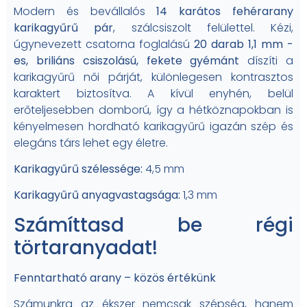
Modern és bevállalós
14 karátos fehérarany
karikagyűrű pár
, szálcsiszolt felülettel. Kézi,
úgynevezett csatorna foglalású
20 darab 1,1 mm -
es, briliáns csiszolású, fekete gyémánt
díszíti a
karikagyűrű női párját, különlegesen kontrasztos
karaktert biztosítva. A kívül enyhén, belül
erőteljesebben domború, így a hétköznapokban is
kényelmesen hordható karikagyűrű igazán szép és
elegáns társ lehet egy életre.
Karikagyűrű szélessége:
4,5 mm
Karikagyűrű anyagvastagsága:
1,3 mm
Számíttasd be régi
törtaranyadat!
Fenntartható arany – közös értékünk
Számunkra az ékszer nemcsak szépség, hanem