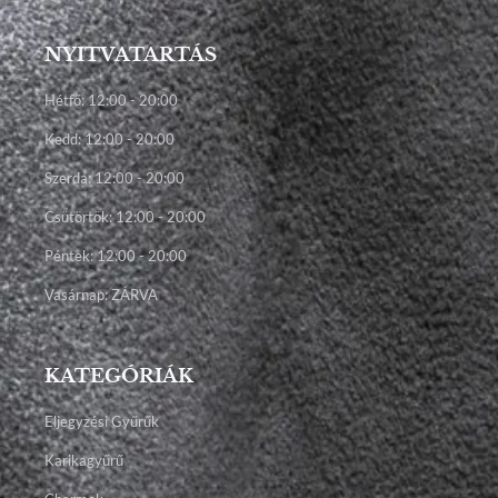
NYITVATARTÁS
Hétfő: 12:00 - 20:00
Kedd: 12:00 - 20:00
Szerda: 12:00 - 20:00
Csütörtök: 12:00 - 20:00
Péntek: 12:00 - 20:00
Vasárnap: ZÁRVA
KATEGÓRIÁK
Eljegyzési Gyűrűk
Karikagyűrű