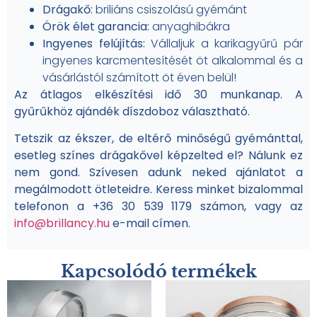
Drágakő:
briliáns csiszolású gyémánt
Örök élet garancia:
anyaghibákra
Ingyenes felújítás:
Vállaljuk a karikagyűrű pár
ingyenes karcmentesítését öt alkalommal és a
vásárlástól számított öt éven belül!
Az átlagos elkészítési idő 30 munkanap. A
gyűrűkhöz ajándék díszdoboz választható.
Tetszik az ékszer, de eltérő minőségű gyémánttal,
esetleg színes drágakővel képzelted el? Nálunk ez
nem gond. Szívesen adunk neked ajánlatot a
megálmodott ötleteidre. Keress minket bizalommal
telefonon a +36 30 539 1179 számon, vagy az
info@brillancy.hu
e-mail címen.
Kapcsolódó termékek