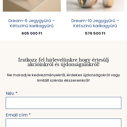
Dream-6 Jegygyűrű –
Dream-10 Jegygyűrű –
Kétszínű karikagyűrű
Kétszínű karikagyűrű
605 000
Ft
576 500
Ft
Iratkozz fel hírlevelünkre hogy értesülj
akcióinkról és újdonságainkról!
Ne maradj le kedvezményekről, érdekes újdonságokról vagy
limitált szériás ékszereinkről!
Név
*
Email cím
*