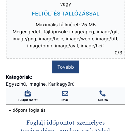
vagy
FELTÖLTÉS TALLÓZÁSSAL
Maximális fájlméret: 25 MB
Megengedett fájltípusok: image/jpeg, image/gif,
image/png, image/heic, image/webp, image/tiff,
image/bmp, image/avif, image/heif
0
/3
Tovább
Kategóriák:
Egyszínű
,
Imagine
,
Karikagyűrű
Küldj üzenetet
Email
Telefon
Időpont foglalás
Foglalj időpontot személyes