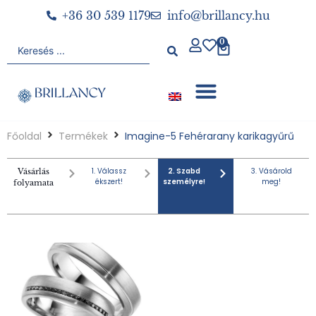
+36 30 539 1179
info@brillancy.hu
0
Főoldal
Termékek
Imagine-5 Fehérarany karikagyűrű
1. Válassz
2. Szabd
3. Vásárold
Vásárlás
ékszert!
személyre!
meg!
folyamata