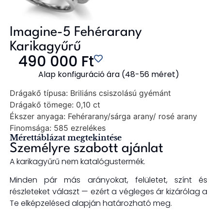
Imagine-5 Fehérarany
Karikagyűrű
490 000
Ft
Alap konfiguráció ára (48-56 méret)
Drágakő típusa:
Briliáns csiszolású gyémánt
Drágakő tömege:
0,10 ct
Ékszer anyaga:
Fehérarany/sárga arany/ rosé arany
Finomsága:
585 ezrelékes
Mérettáblázat megtekintése
Személyre szabott ajánlat
A karikagyűrű nem katalógustermék.
Minden pár más arányokat, felületet, színt és
részleteket választ — ezért a végleges ár kizárólag a
Te elképzelésed alapján határozható meg.