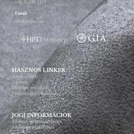
+36 30 539 1179
Email
info@brillancy.hu
HASZNOS LINKEK
Ingyen szállítás
Garancia
Törtarany beszámítás
Eljegyzési gyűrű Budapest
JOGI INFORMÁCIÓK
Általános vásárlási feltételek
Adatvédelmi tájékoztató