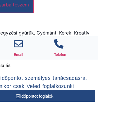
sárba teszem
jegyzési gyűrűk
,
Gyémánt
,
Kerek
,
Kreatív
Email
Telefon
lalás
j időpontot személyes tanácsadásra,
ikor csak Veled foglalkozunk!
Időpontot foglalok