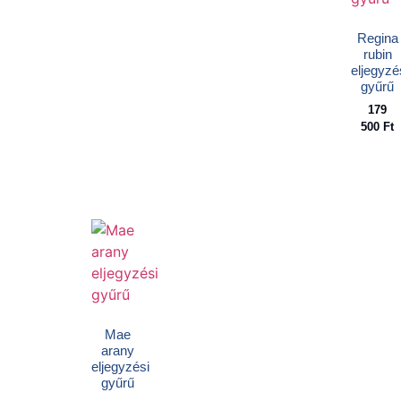
Regina
rubin
eljegyzé
gyűrű
179
500
Ft
Mae
arany
eljegyzési
gyűrű