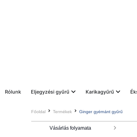
Rólunk
Eljegyzési gyűrű
Karikagyűrű
Ék
Főoldal
Termékek
Ginger gyémánt gyűrű
Vásárlás folyamata