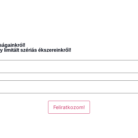
nságainkról!
imitált szériás ékszereinkről!
Feliratkozom!