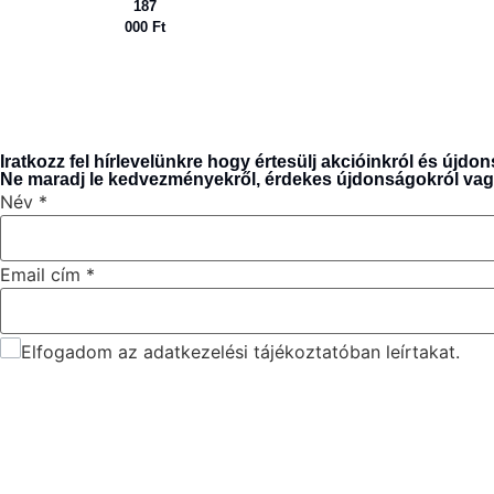
187
000
Ft
Iratkozz fel hírlevelünkre hogy értesülj akcióinkról és újdo
Ne maradj le kedvezményekről, érdekes újdonságokról vagy l
Név
*
Email cím
*
Elfogadom az adatkezelési tájékoztatóban leírtakat.