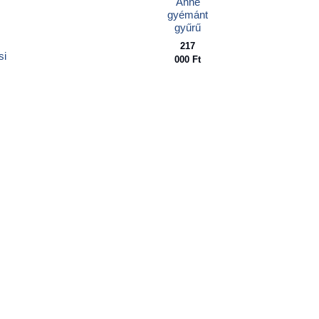
Anne
gyémánt
gyűrű
217
si
000
Ft