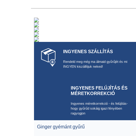
INGYENES SZÁLLÍTÁS
Rendeld meg még ma álmaid gyűrűjét és mi
INGYEN kiszállítjuk neked!
INGYENES FELÚJÍTÁS ÉS
MÉRETKORREKCIÓ
Ingyenes méretkorrekció - és felújítás-
hogy gyűrűd sokáig igazi fényében
ragyogjon
Ginger gyémánt gyűrű