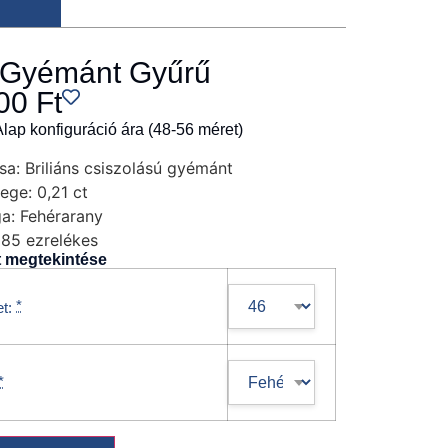
 Gyémánt Gyűrű
500
Ft
Alap konfiguráció ára (48-56 méret)
sa:
Briliáns csiszolású gyémánt
ege:
0,21 ct
a:
Fehérarany
85 ezrelékes
t megtekintése
*
t:
*