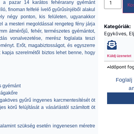
z a pazar
14 karátos fehérarany gyémánt
Ko
ó, finoman felfelé ívelő gyűrűsínjéből alakul
ely négy ponton, kis felületen, ugyanakkor
l a mesteri megoldással rengeteg fény járja
Kategóriák:
7 mm átmérőjű, fehér, természetes gyémántot
,
Egyköves
,
El
dás vonalvezetése, merész foglalata teszi
eményt. Erőt, magabiztosságot, és egyszerre
 kapja szerelmétől biztos lehet benne, hogy
Küldj üzenetet
Időpont fog
Foglal
es gyémánt
am
rágakőre
ágaköves gyűrű ingyenes karcmentesítését öt
 körű felújítását a vásárlástól számított öt
valamint szükség esetén ingyenesen méretre