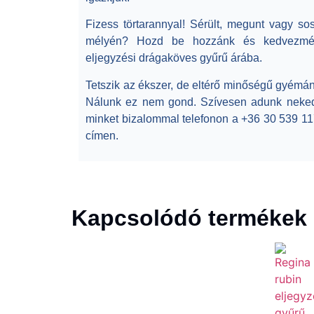
Fizess törtarannyal!
Sérült, megunt vagy sos
mélyén? Hozd be hozzánk és kedvezmény
eljegyzési drágaköves gyűrű árába.
Tetszik az ékszer, de eltérő minőségű gyémánt
Nálunk ez nem gond. Szívesen adunk neked a
minket bizalommal telefonon a +36 30 539 1
címen.
Kapcsolódó termékek