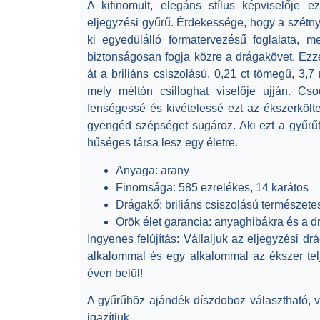
A kifinomult, elegáns stílus képviselője e
eljegyzési gyűrű
.
Érdekessége, hogy a szétnyíl
ki egyedülálló formatervezésű foglalata, m
biztonságosan fogja közre a drágakövet.
Ezze
át a briliáns csiszolású, 0,21 ct tömegű, 3,
mely méltón csilloghat viselője ujján. Cso
fenségessé és kivételessé ezt az ékszerkölt
gyengéd szépséget sugároz. Aki ezt a gyűrűt
hűséges társa lesz egy életre.
Anyaga:
arany
Finomsága
: 585 ezrelékes, 14 karátos
Drágakő
: briliáns csiszolású természet
Örök élet garancia:
anyaghibákra és a d
Ingyenes felújítás:
Vállaljuk az eljegyzési dr
alkalommal és egy alkalommal az ékszer teljes
éven belül!
A gyűrűhöz ajándék díszdoboz választható, 
igazítjuk.