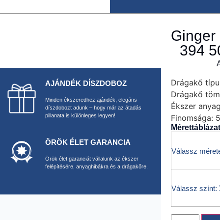
Ginger
394 
Drágakő típu
AJÁNDÉK DÍSZDOBOZ
Drágakő töm
Minden ékszeredhez ajándék, elegáns
Ékszer anyag
díszdobozt adunk – hogy már az átadás
pillanata is különleges legyen!
Finomsága:
5
Mérettábláza
ÖRÖK ÉLET GARANCIA
Válassz mérete
Örök élet garanciát vállalunk az ékszer
felépítésére, anyaghibákra és a drágakőre.
Válassz színt: