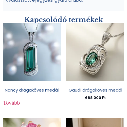
kiválasztott eljegyzési gyűrű árába.
Kapcsolódó termékek
Nancy drágaköves medál
Gaudí drágaköves medál
688 000
Ft
Tovább