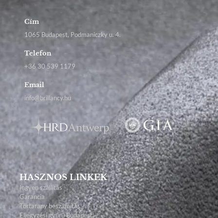
Cím
1065 Budapest, Podmaniczky u. 4.
Telefon
+36 30 539 1179
Email
info@brillancy.hu
HASZNOS LINKEK
Ingyen szállítás
Garancia
Törtarany beszámítás
Eljegyzési gyűrű Budapest