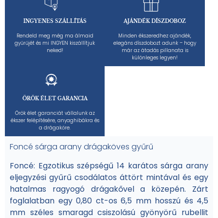
INGYENES SZÁLLÍTÁS
AJÁNDÉK DÍSZDOBOZ
Rendeld meg még ma álmaid
Minden ékszeredhez ajándék,
gyűrűjét és mi INGYEN kiszállítjuk
elegáns díszdobozt adunk – hogy
neked!
már az átadás pillanata is
különleges legyen!
ÖRÖK ÉLET GARANCIA
Örök élet garanciát vállalunk az
ékszer felépítésére, anyaghibákra és
a drágakőre.
Foncé sárga arany drágaköves gyűrű
Foncé: Egzotikus szépségű 14 karátos sárga arany
eljegyzési gyűrű csodálatos áttört mintával és egy
hatalmas ragyogó drágakővel a közepén. Zárt
foglalatban egy 0,80 ct-os 6,5 mm hosszú és 4,5
mm széles smaragd csiszolású gyönyörű rubellit