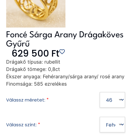
Foncé Sárga Arany Drágaköves
Gyűrű
629 500
Ft
Drágakő típusa:
rubellit
Drágakő tömege:
0,8ct
Ékszer anyaga:
Fehérarany/sárga arany/ rosé arany
Finomsága:
585 ezrelékes
*
Válassz méretet:
*
Válassz színt: