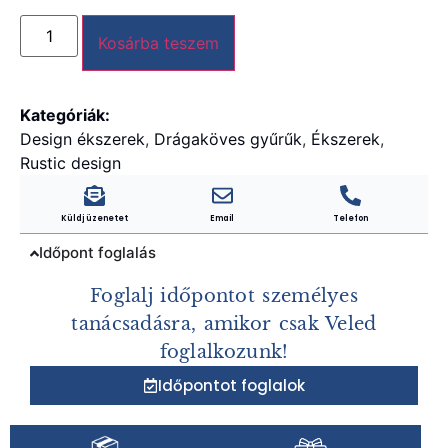
Kosárba teszem
Kategóriák:
Design ékszerek
,
Drágaköves gyűrűk
,
Ékszerek
,
Rustic design
Küldj üzenetet
Email
Telefon
Időpont foglalás
Foglalj időpontot személyes
tanácsadásra, amikor csak Veled
foglalkozunk!
Időpontot foglalok