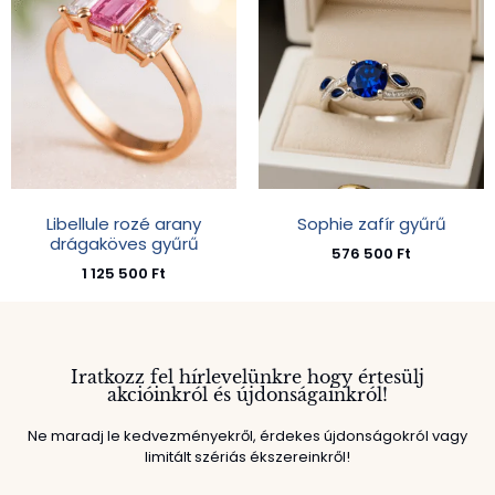
Libellule rozé arany
Sophie zafír gyűrű
drágaköves gyűrű
576 500
Ft
1 125 500
Ft
Iratkozz fel hírlevelünkre hogy értesülj
akcióinkról és újdonságainkról!
Ne maradj le kedvezményekről, érdekes újdonságokról vagy
limitált szériás ékszereinkről!