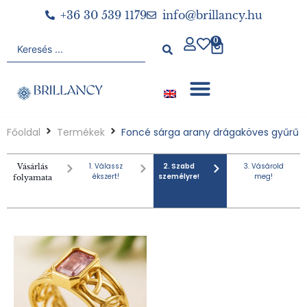
+36 30 539 1179
info@brillancy.hu
0
Főoldal
Termékek
Foncé sárga arany drágaköves gyűrű
1. Válassz
2. Szabd
3. Vásárold
Vásárlás
ékszert!
személyre!
meg!
folyamata