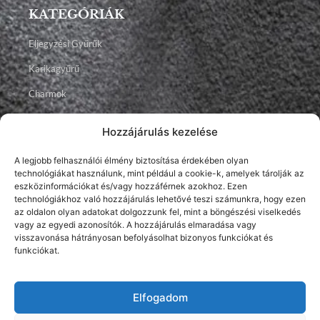
KATEGÓRIÁK
Eljegyzési Gyűrűk
Karikagyűrű
Charmok
Talizmánok
Hozzájárulás kezelése
Ékszerek
A legjobb felhasználói élmény biztosítása érdekében olyan
technológiákat használunk, mint például a cookie-k, amelyek tárolják az
Facebook
Instagram
Youtube
eszközinformációkat és/vagy hozzáférnek azokhoz. Ezen
technológiákhoz való hozzájárulás lehetővé teszi számunkra, hogy ezen
az oldalon olyan adatokat dolgozzunk fel, mint a böngészési viselkedés
vagy az egyedi azonosítók. A hozzájárulás elmaradása vagy
visszavonása hátrányosan befolyásolhat bizonyos funkciókat és
funkciókat.
Elfogadom
2026 © Brillancy Ékszer Manufaktúra – Gyémánt gyűrű, Eljegyzési
gyűrű, Karikagyűrű.