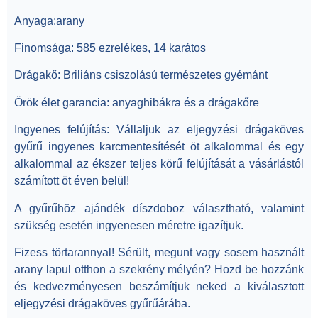
Anyaga:
arany
Finomsága
: 585 ezrelékes, 14 karátos
Drágakő
: Briliáns csiszolású természetes gyémánt
Örök élet garancia:
anyaghibákra és a drágakőre
Ingyenes felújítás:
Vállaljuk az eljegyzési drágaköves
gyűrű ingyenes karcmentesítését öt alkalommal és egy
alkalommal az ékszer teljes körű felújítását a vásárlástól
számított öt éven belül!
A gyűrűhöz ajándék díszdoboz választható, valamint
szükség esetén ingyenesen méretre igazítjuk.
Fizess törtarannyal!
Sérült, megunt vagy sosem használt
arany lapul otthon a szekrény mélyén? Hozd be hozzánk
és kedvezményesen beszámítjuk neked a kiválasztott
eljegyzési drágaköves gyűrűárába.