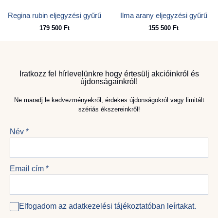
Regina rubin eljegyzési gyűrű
Ilma arany eljegyzési gyűrű
179 500
Ft
155 500
Ft
Iratkozz fel hírlevelünkre hogy értesülj akcióinkról és
újdonságainkról!
Ne maradj le kedvezményekről, érdekes újdonságokról vagy limitált
szériás ékszereinkről!
Név
*
Email cím
*
Elfogadom az adatkezelési tájékoztatóban leírtakat.