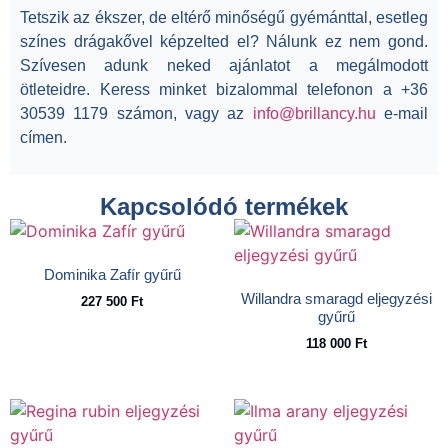
Tetszik az ékszer, de eltérő minőségű gyémánttal, esetleg
színes drágakővel képzelted el? Nálunk ez nem gond.
Szívesen adunk neked ajánlatot a megálmodott
ötleteidre. Keress minket bizalommal telefonon a +36
30539 1179 számon, vagy az
info@brillancy.hu
e-mail
címen.
Kapcsolódó termékek
Dominika Zafír gyűrű
Willandra smaragd eljegyzési
227 500
Ft
gyűrű
118 000
Ft