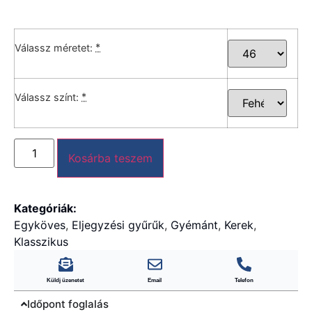
*
Válassz méretet:
*
Válassz színt:
Kosárba teszem
Kategóriák:
Egyköves
,
Eljegyzési gyűrűk
,
Gyémánt
,
Kerek
,
Klasszikus
Küldj üzenetet
Email
Telefon
Időpont foglalás