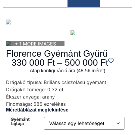
+ 1 MORE IMAGES
Florence Gyémánt Gyűrű
330 000
Ft
–
500 000
Ft
Alap konfiguráció ára (48-56 méret)
Drágakő típusa:
Briliáns csiszolású gyémánt
Drágakő tömege:
0,32 ct
Ékszer anyaga:
arany
Finomsága:
585 ezrelékes
Mérettáblázat megtekintése
Gyémánt
fajtája