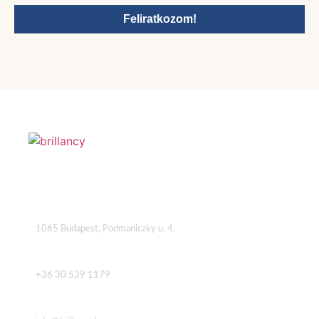
Feliratkozom!
Cím
1065 Budapest, Podmaniczky u. 4.
Telefon
+36 30 539 1179
Email