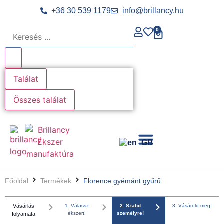
+36 30 539 1179
info@brillancy.hu
0
Találat
Összes találat
Főoldal
Termékek
Florence gyémánt gyűrű
Vásárlás
1. Válassz
2. Szabd
3. Vásárold meg!
ékszert!
személyre!
folyamata