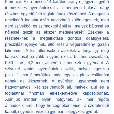
Florence
: Ez a mesés
14 karátos arany
eljegyzési gyűrű
természetes gyémántokkal
a lehengerlő hatását nagy
részben egyedülálló foglalatának köszönheti. A magasba
emelkedő foglalat azért nevezhető különlegesnek, mert
apró szívekből és szirmokból épül fel, melyek bájossá és
nőiessé teszik az ékszer megjelenését. Ezeknek a
részleteknek a megalkotása gondos odafigyelést,
precizitást igényelnek, ettől lesz a végeredmény igazán
kifinomult.
A kis áttöréseken átszökik a fény, így még
káprázatosabbá válik a gyűrű éke, a briliáns csiszolású,
0,30 ct-os, 4,2 mm átmérőjű fehér színű gyémánt. A
szíveket szintén gyémántok díszítik, melyek egészen
picik, 1 mm átmérőjűek, még egy kis plusz csillogást
adnak az ékszernek.
A gyűrűsín ugyancsak nem
hagyományos, két szelvényből áll, melyek alul és a
foglalatnál finoman elkeskenyedve kapcsolódnak.
Ajánljuk minden olyan hölgynek, aki már régóta
álmodozik arról, hogy hercegnőként viseli a szerelmétől
kapott, egyedi tervezésű gyémánt eljegyzési gyűrűt.