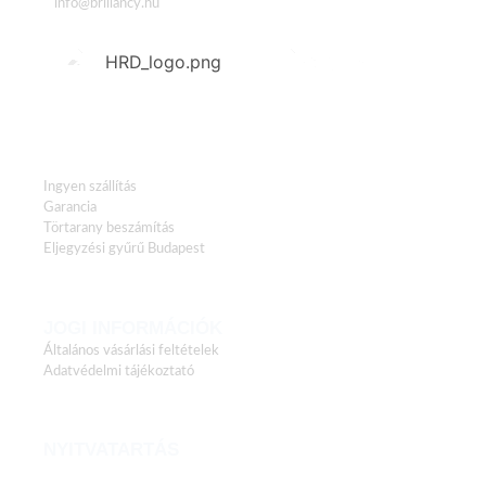
info@brillancy.hu
HASZNOS LINKEK
Ingyen szállítás
Garancia
Törtarany beszámítás
Eljegyzési gyűrű Budapest
JOGI INFORMÁCIÓK
Általános vásárlási feltételek
Adatvédelmi tájékoztató
NYITVATARTÁS