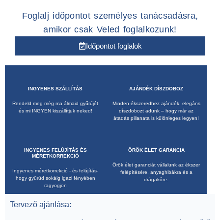
Foglalj időpontot személyes tanácsadásra,
amikor csak Veled foglalkozunk!
Időpontot foglalok
INGYENES SZÁLLÍTÁS
AJÁNDÉK DÍSZDOBOZ
Rendeld meg még ma álmaid gyűrűjét
Minden ékszeredhez ajándék, elegáns
és mi INGYEN kiszállítjuk neked!
díszdobozt adunk – hogy már az
átadás pillanata is különleges legyen!
INGYENES FELÚJÍTÁS ÉS
ÖRÖK ÉLET GARANCIA
MÉRETKORREKCIÓ
Örök élet garanciát vállalunk az ékszer
Ingyenes méretkorrekció - és felújítás-
felépítésére, anyaghibákra és a
hogy gyűrűd sokáig igazi fényében
drágakőre.
ragyogjon
Tervező ajánlása: