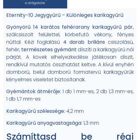
a drágakőre.
Eternity-10 Jegygyűrű – Különleges karikagyűrű
Gyönyörű 14 karátos fehérarany karikagyűrű pár
,
szálcsiszolt felülettel, körbefutó vékony, fényes
núttal. Kézi foglalású
4 darab
briliáns
csiszolású,
fehér,
természetes gyémánt
díszíti a karikagyűrű női
párját. A kövek elhelyezkedése játékosan díszit,
rendkívül mutatós összhatást keltve. A kívül enyhén
domború, belül domború formatervű karikagyűrűk
kényelmes viseletet biztosítanak.
Gyémántok átmérője:
1 db 1 mm-es, 2 db 1,3 mm-es,
1 db 1,7 mm-es
Karikagyűrű szélessége:
4,2 mm
Karikagyűrű anyagvastagsága:
1,3 mm
Számíttasd be régi