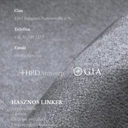
Cím
1065 Budapest, Podmaniczky u. 4.
Telefon
+36 30 539 1179
Email
info@brillancy.hu
HASZNOS LINKEK
Ingyen szállítás
Garancia
Törtarany beszámítás
Eljegyzési gyűrű Budapest