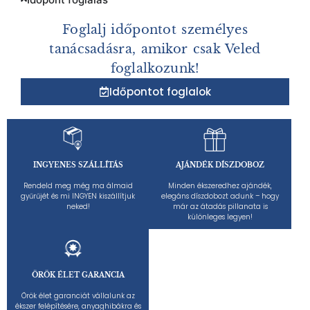
Foglalj időpontot személyes
tanácsadásra, amikor csak Veled
foglalkozunk!
Időpontot foglalok
INGYENES SZÁLLÍTÁS
AJÁNDÉK DÍSZDOBOZ
Rendeld meg még ma álmaid
Minden ékszeredhez ajándék,
gyűrűjét és mi INGYEN kiszállítjuk
elegáns díszdobozt adunk – hogy
neked!
már az átadás pillanata is
különleges legyen!
ÖRÖK ÉLET GARANCIA
Örök élet garanciát vállalunk az
ékszer felépítésére, anyaghibákra és