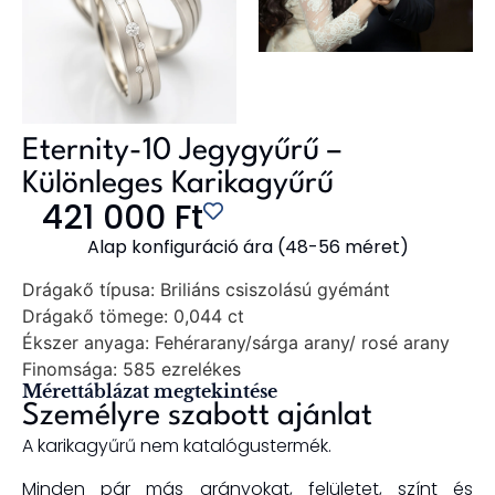
Eternity-10 Jegygyűrű –
Különleges Karikagyűrű
421 000
Ft
Alap konfiguráció ára (48-56 méret)
Drágakő típusa:
Briliáns csiszolású gyémánt
Drágakő tömege:
0,044 ct
Ékszer anyaga:
Fehérarany/sárga arany/ rosé arany
Finomsága:
585 ezrelékes
Mérettáblázat megtekintése
Személyre szabott ajánlat
A karikagyűrű nem katalógustermék.
Minden pár más arányokat, felületet, színt és