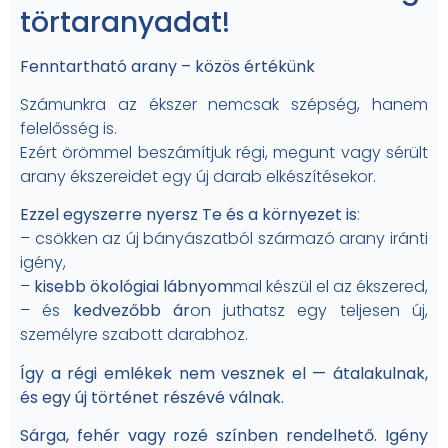
törtaranyadat!
Fenntartható arany – közös értékünk
Számunkra az ékszer nemcsak szépség, hanem
felelősség is.
Ezért örömmel beszámítjuk régi, megunt vagy sérült
arany ékszereidet egy új darab elkészítésekor.
Ezzel egyszerre nyersz Te és a környezet is
:
– csökken az új bányászatból származó arany iránti
igény,
–
kisebb ökológiai lábnyom
mal készül el az ékszered,
– és
kedvezőbb ár
on juthatsz egy teljesen új,
személyre szabott darabhoz.
Így a régi emlékek nem vesznek el — átalakulnak,
és egy új történet részévé válnak.
Sárga, fehér vagy rozé színben rendelhető. Igény