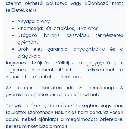
szerint kérhető polírozva vagy különböző matt
felületekkel is.
Anyaga:
arany
Finomsága:
585 ezrelékes, 14 karátos
Drágakő:
briliáns csiszolású természetes
gyémánt
Örök élet garancia:
anyaghibákra és a
drágakőre
Ingyenes felújítás
: Vállaljuk a jegygyűrű pár
ingyenes karcmentesítését öt alkalommal a
vásárlástól számított öt éven belül!
Az átlagos elkészítési idő 30 munkanap. A
gyűrűkhöz ajándék díszdoboz választható.
Tetszik az ékszer, de más szélességben vagy más
felülettel szeretnéd? Nálunk ez nem gond. Szívesen
adunk neked ajánlatot a megálmodott ötleteidre.
Keress minket bizalommal!