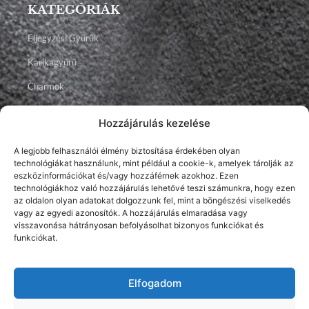
KATEGÓRIÁK
Eljegyzési Gyűrűk
Karikagyűrű
Charmok
Talizmánok
Hozzájárulás kezelése
Ékszerek
A legjobb felhasználói élmény biztosítása érdekében olyan
technológiákat használunk, mint például a cookie-k, amelyek tárolják az
Facebook
Instagram
Youtube
eszközinformációkat és/vagy hozzáférnek azokhoz. Ezen
technológiákhoz való hozzájárulás lehetővé teszi számunkra, hogy ezen
az oldalon olyan adatokat dolgozzunk fel, mint a böngészési viselkedés
vagy az egyedi azonosítók. A hozzájárulás elmaradása vagy
visszavonása hátrányosan befolyásolhat bizonyos funkciókat és
funkciókat.
Elfogadom
2026 © Brillancy Ékszer Manufaktúra – Gyémánt gyűrű, Eljegyzési
gyűrű, Karikagyűrű.