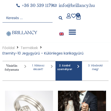
+36 30 539 1179
info@brillancy.hu
0
Főoldal
Termékek
Eternity-10 Jegygyűrű – Különleges karikagyűrű
1. Válassz
2. Szabd
3. Vásárold
Vásárlás
ékszert!
személyre!
meg!
folyamata