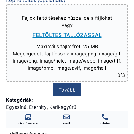
Kép feltöltés (opcionális)
Fájlok feltöltéséhez húzza ide a fájlokat
vagy
FELTÖLTÉS TALLÓZÁSSAL
Maximális fájlméret: 25 MB
Megengedett fájltípusok: image/jpeg, image/gif,
image/png, image/heic, image/webp, image/tiff,
image/bmp, image/avif, image/heif
0
/3
Tovább
Kategóriák:
Egyszínű
,
Eternity
,
Karikagyűrű
Küldj üzenetet
Email
Telefon
Időpont foglalás