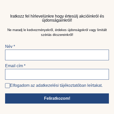
Iratkozz fel hírlevelünkre hogy értesülj akcióinkról és
újdonságainkról!
Ne maradj le kedvezményekről, érdekes újdonságokról vagy limitált
szériás ékszereinkről!
Név
*
Email cím
*
Elfogadom az adatkezelési tájékoztatóban leírtakat.
Feliratkozom!