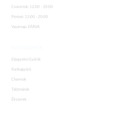
Csütörtök: 12:00 - 20:00
Péntek: 12:00 - 20:00
Vasárnap: ZÁRVA
KATEGÓRIÁK
Eljegyzési Gyűrűk
Karikagyűrű
Charmok
Talizmánok
Ékszerek
Facebook
Instagram
Youtube