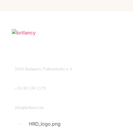
Cím
1065 Budapest, Podmaniczky u. 4.
Telefon
+36 30 539 1179
Email
info@brillancy.hu