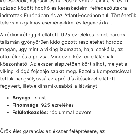
kereskedők, hajósok és harcosok voltak, akik a 8. és 11.
század között hódító és kereskedelmi felfedezőutakra
indítottak Európában és az Atlanti-óceánon túl. Történetük
tele van izgalmas eseményekkel és legendákkal.
A ródiumréteggel ellátott, 925 ezrelékes ezüst harcos
talizmán gyönyörűen kidolgozott részleteket hordoz
magán, úgy mint a viking izomzata, haja, szakálla, az
öltözéke és a pajzsa. Mindez a kézi cizellálásnak
köszönhető. Az ékszer alapvetően kört alkot, melyet a
viking kilógó fejszéje szakít meg. Ezzel a kompozícióval
tettük hangsúlyossá az apró díszítésekkel ellátott
fegyvert, illetve dinamikusabbá a látványt.
Anyaga:
ezüst
Finomsága
: 925 ezrelékes
Felületkezelés
: ródiummal bevont
Örök élet garancia: az ékszer felépítésére, az