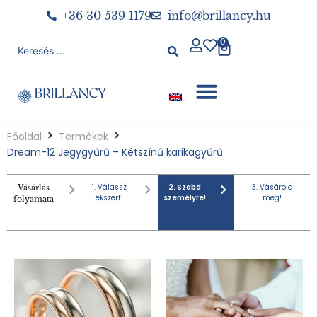
+36 30 539 1179
info@brillancy.hu
0
Főoldal
Termékek
Dream-12 Jegygyűrű – Kétszínű karikagyűrű
1. Válassz
2. Szabd
3. Vásárold
Vásárlás
ékszert!
személyre!
meg!
folyamata