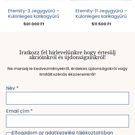
Eternity-3 Jegygyűrű –
Eternity-11 Jegygyűrű –
Különleges karikagyűrű
Különleges karikagyűrű
501 000
Ft
511 500
Ft
Iratkozz fel hírlevelünkre hogy értesülj
akcióinkról és újdonságainkról!
Ne maradj le kedvezményekről, érdekes újdonságokról vagy
limitált szériás ékszereinkről!
Név
*
Email cím
*
Elfogadom az adatkezelési tájékoztatóban