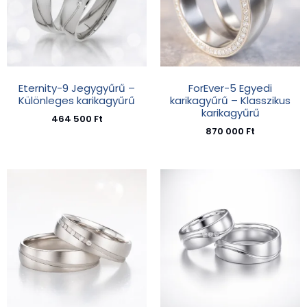
Eternity-9 Jegygyűrű –
ForEver-5 Egyedi
Különleges karikagyűrű
karikagyűrű – Klasszikus
karikagyűrű
464 500
Ft
870 000
Ft