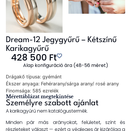
Dream-12 Jegygyűrű – Kétszínű
Karikagyűrű
428 500
Ft
Alap konfiguráció ára (48-56 méret)
Drágakő típusa:
gyémánt
Ékszer anyaga:
Fehérarany/sárga arany/ rosé arany
Finomsága:
585 ezrelék
Mérettáblázat megtekintése
Személyre szabott ajánlat
A karikagyűrű nem katalógustermék.
Minden pár más arányokat, felületet, színt és
részleteket választ — ezért a végleges ár kizárólag a