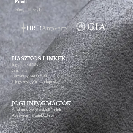
Email
info@brillancy.hu
HASZNOS LINKEK
Ingyen szállítás
Garancia
Törtarany beszámítás
Eljegyzési gyűrű Budapest
JOGI INFORMÁCIÓK
Általános vásárlási feltételek
Adatvédelmi tájékoztató