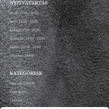
NYITVATARTÁS
Hétfő: 12:00 - 20:00
Kedd: 12:00 - 20:00
Szerda: 12:00 - 20:00
Csütörtök: 12:00 - 20:00
Péntek: 12:00 - 20:00
Vasárnap: ZÁRVA
KATEGÓRIÁK
Eljegyzési Gyűrűk
Karikagyűrű
Charmok
Talizmánok