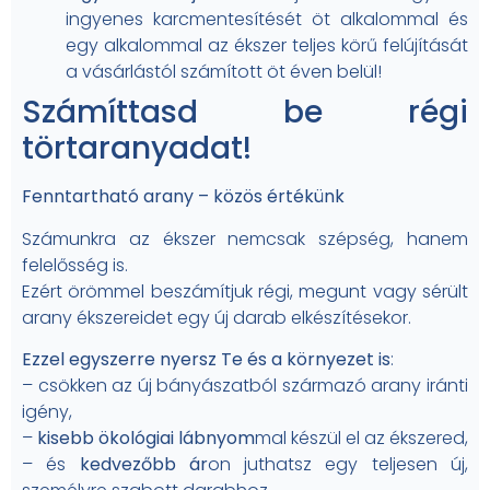
ingyenes karcmentesítését öt alkalommal és
egy alkalommal az ékszer teljes körű felújítását
a vásárlástól számított öt éven belül!
Számíttasd be régi
törtaranyadat!
Fenntartható arany – közös értékünk
Számunkra az ékszer nemcsak szépség, hanem
felelősség is.
Ezért örömmel beszámítjuk régi, megunt vagy sérült
arany ékszereidet egy új darab elkészítésekor.
Ezzel egyszerre nyersz Te és a környezet is
:
– csökken az új bányászatból származó arany iránti
igény,
–
kisebb ökológiai lábnyom
mal készül el az ékszered,
– és
kedvezőbb ár
on juthatsz egy teljesen új,