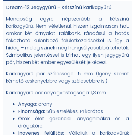
Dream-12 Jegygyűrű – Kétszínű karikagyűrű
Manapság egyre népszerűbb a kétszínű
karikagyűrű. Nem véletlenül, hiszen izgalmasan hat,
amikor két árnyalat találkozik, ráadásul a hatás
fokozható különböző felületkezelésekkel is. Így a
hideg – meleg színek még hangsúlyosabbá tehetők.
Szimbolikus jelentéssel is bírhat egy ilyen jegygyűrű
pár, hiszen két ember egyesülését jelképezi.
Karikagyűrű pár szélessége: 5 mm (Igény szerint
kérhető keskenyebbre vagy szélesebbre is.)
Karikagyűrű pár anyagvastagsága: 1,3 mm
Anyaga
: arany
Finomsága:
585 ezrelékes, 14 karátos
Örök élet garancia:
anyaghibákra és a
drágakőre.
Ingyenes felújítás:
Vállaljuk a karikagyűrűk