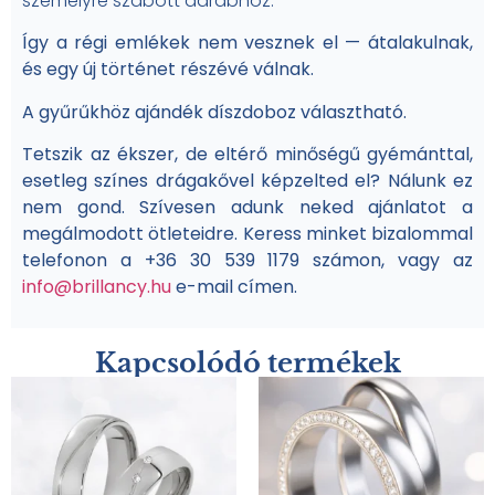
személyre szabott darabhoz.
Így a régi emlékek nem vesznek el — átalakulnak,
és egy új történet részévé válnak.
A gyűrűkhöz ajándék díszdoboz választható.
Tetszik az ékszer, de eltérő minőségű gyémánttal,
esetleg színes drágakővel képzelted el? Nálunk ez
nem gond. Szívesen adunk neked ajánlatot a
megálmodott ötleteidre. Keress minket bizalommal
telefonon a +36 30 539 1179 számon, vagy az
info@brillancy.hu
e-mail címen.
Kapcsolódó termékek