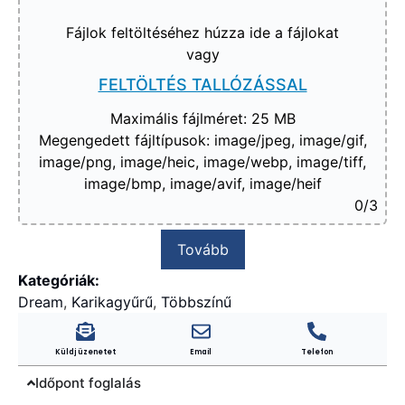
Fájlok feltöltéséhez húzza ide a fájlokat
vagy
FELTÖLTÉS TALLÓZÁSSAL
Maximális fájlméret: 25 MB
Megengedett fájltípusok: image/jpeg, image/gif,
image/png, image/heic, image/webp, image/tiff,
image/bmp, image/avif, image/heif
0
/3
Tovább
Kategóriák:
Dream
,
Karikagyűrű
,
Többszínű
Küldj üzenetet
Email
Telefon
Időpont foglalás