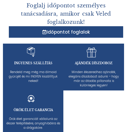
Foglalj időpontot személyes
tanácsadásra, amikor csak Veled
foglalkozunk!
Időpontot foglalok
INGYENES SZÁLLÍTÁS
AJÁNDÉK DÍSZDOBOZ
Rendeld meg még ma álmaid
Minden ékszeredhez ajándék,
gyűrűjét és mi INGYEN kiszállítjuk
elegáns díszdobozt adunk – hogy
neked!
már az átadás pillanata is
különleges legyen!
ÖRÖK ÉLET GARANCIA
Örök élet garanciát vállalunk az
ékszer felépítésére, anyaghibákra és
a drágakőre.