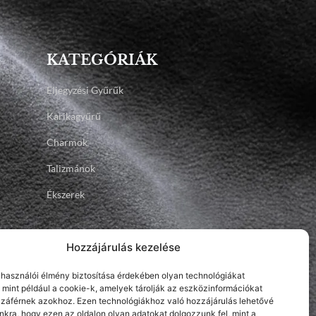
KATEGÓRIÁK
Eljegyzési Gyűrűk
Karikagyűrű
Charmok
Talizmánok
Ékszerek
Hozzájárulás kezelése
elhasználói élmény biztosítása érdekében olyan technológiákat
 mint például a cookie-k, amelyek tárolják az eszközinformációkat
záférnek azokhoz. Ezen technológiákhoz való hozzájárulás lehetővé
nkra, hogy ezen az oldalon olyan adatokat dolgozzunk fel, mint a