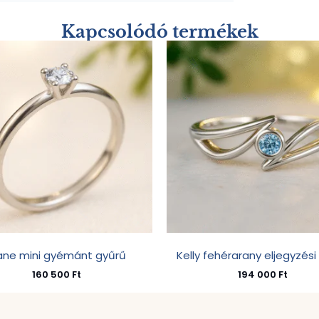
Kapcsolódó termékek
ane mini gyémánt gyűrű
Kelly fehérarany eljegyzési
160 500
Ft
194 000
Ft