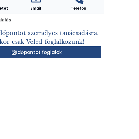
etet
Email
Telefon
lalás
időpontot személyes tanácsadásra,
kor csak Veled foglalkozunk!
Időpontot foglalok