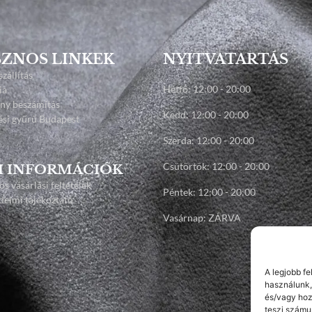
ZNOS LINKEK
NYITVATARTÁS
szállítás
Hétfő: 12:00 - 20:00
ia
any beszámítás
Kedd: 12:00 - 20:00
ési gyűrű Budapest
Szerda: 12:00 - 20:00
Csütörtök: 12:00 - 20:00
I INFORMÁCIÓK
os vásárlási feltételek
Péntek: 12:00 - 20:00
elmi tájékoztató
Vasárnap: ZÁRVA
A legjobb f
használunk,
és/vagy hoz
teszi számu