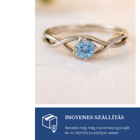
INGYENES SZÁLLÍTÁS
Rendeld meg még ma álmaid gyűrűjét
és mi INGYEN kiszállítjuk neked!