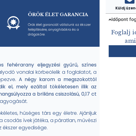
Küldj üzen
ÖRÖK ÉLET GARANCIA
Időpont fog
Örök élet garanciát vállalunk az ékszer
felépítésére, anyaghibákra és a
Foglalj 
drágakőre.
ami
os fehérarany eljegyzési gyűrű, színes
yodó vonalai körbeölelik a foglalatot, a
épezve
. A négy karom a megszokottól
ik el, mely ezáltal tökéletesen illik az
ngsúlyozza a briliáns csiszolású, 0,17 ct
agyogását.
életes, hűséges társ egy életre. Ajánljuk
 csodás ívek játéka, a páratlan, művészi
z ékszer egyedisége.