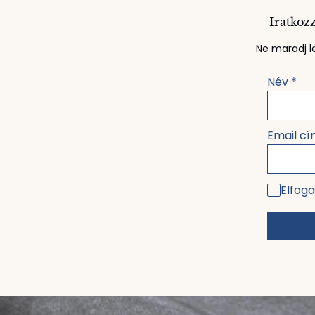
Iratkozz
Ne maradj le
Név
*
Email c
Elfoga