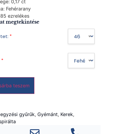
ege:
0,17 ct
a:
Fehérarany
85 ezrelékes
at megtekintése
*
tet:
*
sárba teszem
jegyzési gyűrűk
,
Gyémánt
,
Kerek
,
pirálta