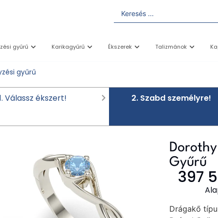
yzési gyűrű
Karikagyűrű
Ékszerek
Talizmánok
Ka
yzési gyűrű
1. Válassz ékszert!
2. Szabd személyre!
Dorothy
Gyűrű
397 
Ala
Drágakő típu