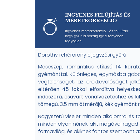
INGYENES FELÚJÍTÁS ÉS
MÉRETKORREKCIÓ
Ingyenes méretkorrekció - és felújítás-
hogy gyűrűd sokáig igazi fényében
ragyogjon
Dorothy fehérarany eljegyzési gyűrű
Meseszép, romantikus stílusú
14 karát
gyémánttal
. Különleges, egymásba gabal
végtelenséget, az örökkévalóságot jelk
eltérően 45 fokkal elfordítva helyezked
indaszerű, csavart vonalvezetéshez és kiha
tömegű, 3,5 mm átmérőjű, kék gyémánt
r
Nagyszerű viselet minden alkalomra és tök
minden olyan nőnek, akit magával ragad a
formavilág, és akiknek fontos szempont a