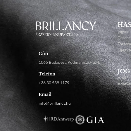
HAS
Ingyen 
Garanc
Törtar
Eljegyz
Cím
1065 Budapest, Podmaniczky u. 4.
JOG
Telefon
Általán
+36 30 539 1179
Adatvéd
Email
info@brillancy.hu