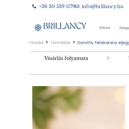
+36 30 539 1179
info@brillancy.hu
Rólunk
Eljeg
Főoldal
Termékek
Dorothy fehérarany eljeg
Vásárlás folyamata