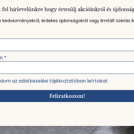
 fel hírlevelünkre hogy értesülj akcióinkról és újdonsá
 kedvezményekről, érdekes újdonságokról vagy limitált szériás ék
ím
*
dom az adatkezelési tájékoztatóban leírtakat.
Feliratkozom!