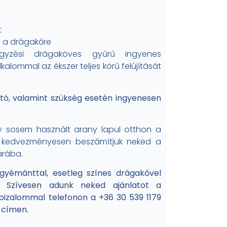
t
 a drágakőre
gyzési drágaköves gyűrű ingyenes
alommal az ékszer teljes körű felújítását
tó, valamint szükség esetén ingyenesen
y sosem használt arany lapul otthon a
 kedvezményesen beszámítjuk neked a
árába.
 gyémánttal, esetleg színes drágakővel
 Szívesen adunk neked ajánlatot a
bizalommal telefonon a +36 30 539 1179
 címen.