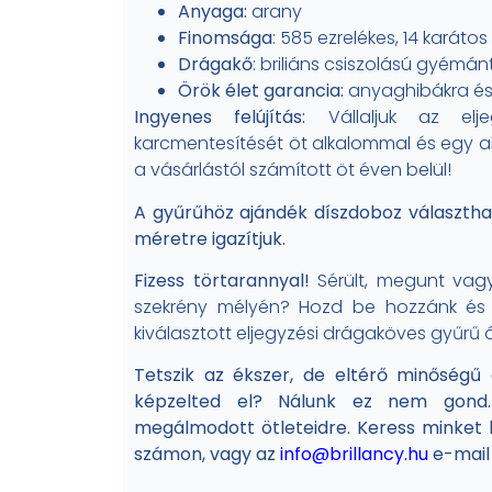
Anyaga:
arany
Finomsága
: 585 ezrelékes, 14 karátos
Drágakő
: briliáns csiszolású gyémán
Örök élet garancia:
anyaghibákra és
Ingyenes felújítás:
Vállaljuk az elje
karcmentesítését öt alkalommal és egy alk
a vásárlástól számított öt éven belül!
A gyűrűhöz ajándék díszdoboz választha
méretre igazítjuk.
Fizess törtarannyal!
Sérült, megunt vag
szekrény mélyén? Hozd be hozzánk és
kiválasztott eljegyzési drágaköves gyűrű 
Tetszik az ékszer, de eltérő minőségű
képzelted el? Nálunk ez nem gond.
megálmodott ötleteidre. Keress minket 
számon, vagy az
info@brillancy.hu
e-mail