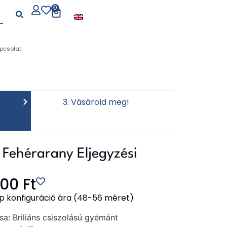
0
pcsolat
3. Vásárold meg!
 Fehérarany Eljegyzési
500
Ft
p konfiguráció ára (48-56 méret)
sa:
Briliáns csiszolású gyémánt