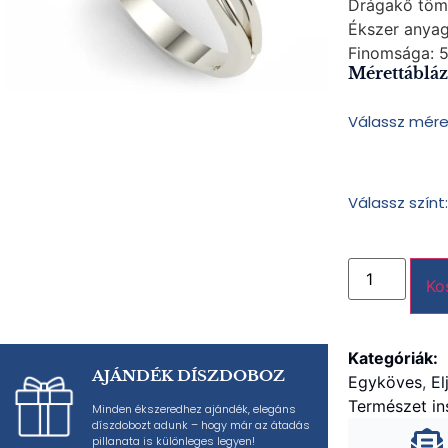
Drágakő töm
Ékszer anyag
Finomsága:
5
Mérettábláz
Válassz mére
Válassz színt:
Ko
Kategóriák:
AJÁNDÉK DÍSZDOBOZ
Egyköves
,
El
Természet ins
Minden ékszeredhez ajándék, elegáns
díszdobozt adunk – hogy már az átadás
pillanata is különleges legyen!