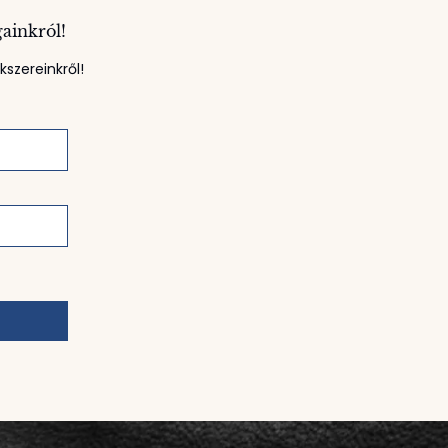
gainkról!
szereinkről!