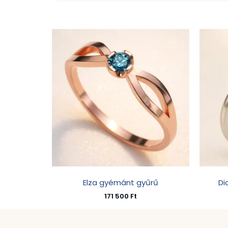
Elza gyémánt gyűrű
Di
171 500
Ft