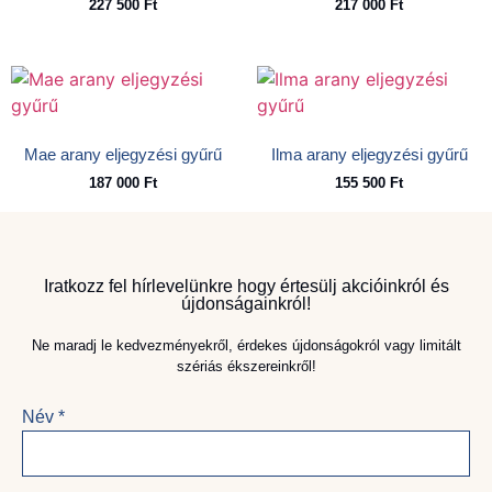
227 500
Ft
217 000
Ft
Mae arany eljegyzési gyűrű
Ilma arany eljegyzési gyűrű
187 000
Ft
155 500
Ft
Iratkozz fel hírlevelünkre hogy értesülj akcióinkról és
újdonságainkról!
Ne maradj le kedvezményekről, érdekes újdonságokról vagy limitált
szériás ékszereinkről!
Név
*