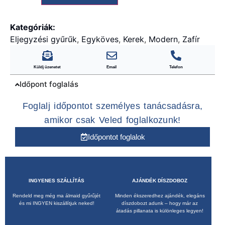
Kategóriák:
Eljegyzési gyűrűk
,
Egyköves
,
Kerek
,
Modern
,
Zafír
Küldj üzenetet
Email
Telefon
Időpont foglalás
Foglalj időpontot személyes tanácsadásra,
amikor csak Veled foglalkozunk!
Időpontot foglalok
INGYENES SZÁLLÍTÁS
AJÁNDÉK DÍSZDOBOZ
Rendeld meg még ma álmaid gyűrűjét
Minden ékszeredhez ajándék, elegáns
és mi INGYEN kiszállítjuk neked!
díszdobozt adunk – hogy már az
átadás pillanata is különleges legyen!