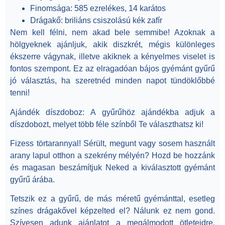
Finomsága
: 585 ezrelékes, 14 karátos
Drágakő
: briliáns csiszolású kék zafír
Nem kell félni, nem akad bele semmibe! Azoknak a
hölgyeknek ajánljuk, akik diszkrét, mégis különleges
ékszerre vágynak, illetve akiknek a kényelmes viselet is
fontos szempont. Ez az elragadóan bájos gyémánt gyűrű
jó választás, ha szeretnéd minden napot tündöklőbbé
tenni!
Ajándék díszdoboz:
A gyűrűhöz ajándékba adjuk a
díszdobozt, melyet több féle színből Te választhatsz ki!
Fizess törtarannyal!
Sérült, megunt vagy sosem használt
arany lapul otthon a szekrény mélyén? Hozd be hozzánk
és magasan beszámítjuk Neked a kiválasztott gyémánt
gyűrű árába.
Tetszik ez a gyűrű, de más méretű gyémánttal, esetleg
színes drágakővel képzelted el? Nálunk ez nem gond.
Szívesen adunk ajánlatot a megálmodott ötleteidre.