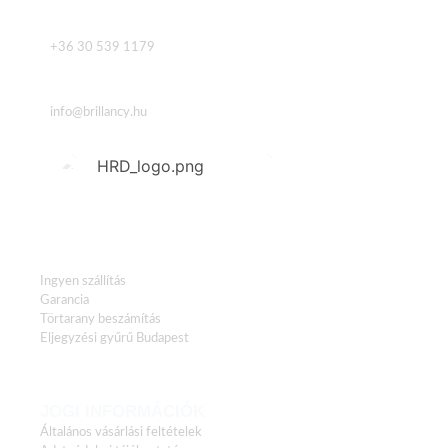
Telefon
+36 30 539 1179
Email
info@brillancy.hu
HASZNOS LINKEK
Ingyen szállítás
Garancia
Törtarany beszámítás
Eljegyzési gyűrű Budapest
JOGI INFORMÁCIÓK
Általános vásárlási feltételek