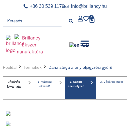
+36 30 539 1179
info@brillancy.hu
0
Főoldal
Termékek
Daria sárga arany eljegyzési gyűrű
Vásárlás
1. Válassz
2. Szabd
3. Vásárold meg!
ékszert!
személyre!
folyamata