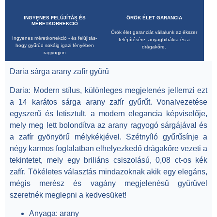
INGYENES FELÚJÍTÁS ÉS
ÖRÖK ÉLET GARANCIA
MÉRETKORREKCIÓ
Örök élet garanciát vállalunk az ékszer
Ingyenes méretkorrekció - és felújítás-
felépítésére, anyaghibákra és a
hogy gyűrűd sokáig igazi fényében
drágakőre.
ragyogjon
Daria sárga arany zafír gyűrű
Daria:
Modern stílus, különleges megjelenés jellemzi ezt
a
14 karátos sárga arany zafír gyűrűt
. Vonalvezetése
egyszerű és letisztult, a modern elegancia képviselője,
mely meg lett bolondítva az arany ragyogó sárgájával és
a zafír gyönyörű mélykékjével. Szétnyíló gyűrűsínje a
négy karmos foglalatban elhelyezkedő drágakőre vezeti a
tekintetet, mely egy
briliáns csiszolású, 0,08 ct-os kék
zafír.
Tökéletes választás mindazoknak akik egy elegáns,
mégis merész és vagány megjelenésű gyűrűvel
szeretnék meglepni a kedvesüket!
A
nyaga:
arany