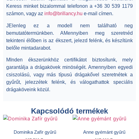
Keress minket bizalommal telefonon a +36 30 539 1179
számon, vagy az
info@brillancy.hu
e-mail címen.
JElenleg ez a modell nem található neg
bemutatótermünkben. AMennyiben meg szeretnéd
tekinteni élőben is az ékszert, jelezd felénk, és készítünk
belőle mintadarabot.
MInden ékszerünkhöz certifikátot biztosítunk, mely
garantálja a drágakövek minöségét. Amennyiben egyedi
csiszolású, vagy más típusú drágakővel szeretnétek a
gyűrűt, jelezzétek felénk, és válogathattok speciális
drágaköveink közül.
Kapcsolódó termékek
Dominika Zafír gyűrű
Anne gyémánt gyűrű