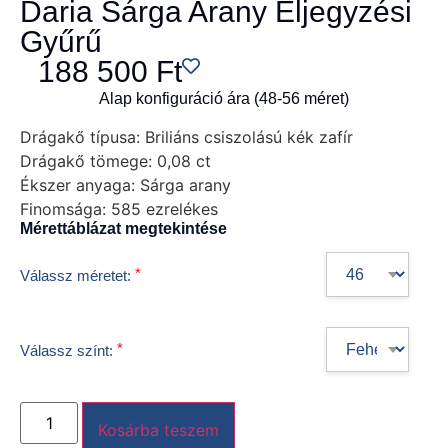
Daria Sárga Arany Eljegyzési
Gyűrű
188 500
Ft
Alap konfiguráció ára (48-56 méret)
Drágakő típusa:
Briliáns csiszolású kék zafír
Drágakő tömege:
0,08 ct
Ékszer anyaga:
Sárga arany
Finomsága:
585 ezrelékes
Mérettáblázat megtekintése
*
Válassz méretet:
*
Válassz színt:
Kosárba teszem