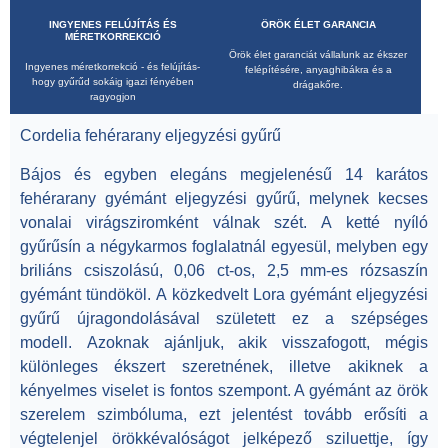
INGYENES FELÚJÍTÁS ÉS
ÖRÖK ÉLET GARANCIA
MÉRETKORREKCIÓ
Örök élet garanciát vállalunk az ékszer
Ingyenes méretkorrekció - és felújítás-
felépítésére, anyaghibákra és a
hogy gyűrűd sokáig igazi fényében
drágakőre.
ragyogjon
Cordelia fehérarany eljegyzési gyűrű
Bájos és egyben elegáns megjelenésű
14 karátos
fehérarany gyémánt eljegyzési gyűrű
, melynek kecses
vonalai virágsziromként válnak szét.
A ketté nyíló
gyűrűsín a négykarmos foglalatnál egyesül, melyben egy
briliáns csiszolású, 0,06 ct-os, 2,5 mm-es rózsaszín
gyémánt tündököl.
A közkedvelt Lora gyémánt eljegyzési
gyűrű újragondolásával született ez a szépséges
modell. Azoknak ajánljuk, akik visszafogott, mégis
különleges ékszert szeretnének, illetve akiknek a
kényelmes viselet is fontos szempont. A gyémánt az örök
szerelem szimbóluma, ezt jelentést tovább erősíti a
végtelenjel örökkévalóságot jelképező sziluettje, így