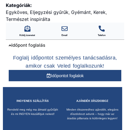
Kategóriák:
Egyköves
,
Eljegyzési gyűrűk
,
Gyémánt
,
Kerek
,
Természet inspirálta
Küldj üzenetet
Email
Telefon
Időpont foglalás
Foglalj időpontot személyes tanácsadásra,
amikor csak Veled foglalkozunk!
Időpontot foglalok
INGYENES SZÁLLÍTÁS
AJÁNDÉK DÍSZDOBOZ
Rendeld meg még ma álmaid gyűrűjét
Minden ékszeredhez ajándék, elegáns
és mi INGYEN kiszállítjuk neked!
díszdobozt adunk – hogy már az
átadás pillanata is különleges legyen!