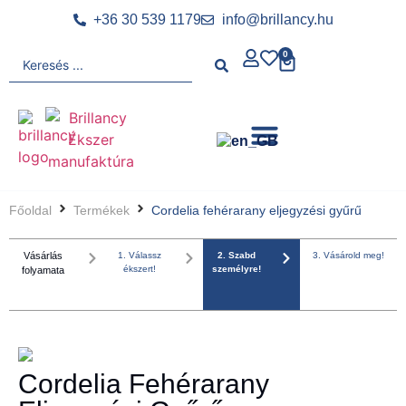
+36 30 539 1179
info@brillancy.hu
0
Főoldal
Termékek
Cordelia fehérarany eljegyzési gyűrű
Vásárlás
1. Válassz
2. Szabd
3. Vásárold meg!
ékszert!
személyre!
folyamata
Cordelia Fehérarany