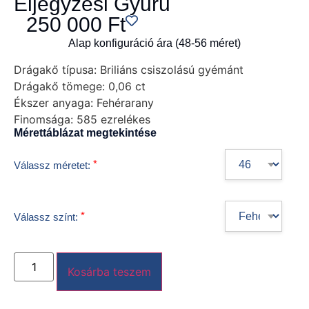
Eljegyzési Gyűrű
250 000
Ft
Alap konfiguráció ára (48-56 méret)
Drágakő típusa:
Briliáns csiszolású gyémánt
Drágakő tömege:
0,06 ct
Ékszer anyaga:
Fehérarany
Finomsága:
585 ezrelékes
Mérettáblázat megtekintése
*
Válassz méretet:
*
Válassz színt:
Kosárba teszem