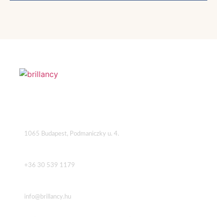
Cím
1065 Budapest, Podmaniczky u. 4.
Telefon
+36 30 539 1179
Email
info@brillancy.hu