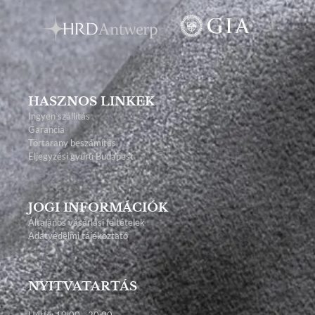
HASZNOS LINKEK
Ingyen szállítás
Garancia
Törtarany beszámítás
Eljegyzési gyűrű Budapest
JOGI INFORMÁCIÓK
Általános vásárlási feltételek
Adatvédelmi tájékoztató
NYITVATARTÁS
Hétfő: 12:00 - 20:00