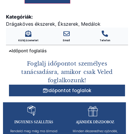
Kategóriák:
Drágaköves ékszerek
,
Ékszerek
,
Medálok
Küldj üzenetet
Email
Telefon
Időpont foglalás
Foglalj időpontot személyes
tanácsadásra, amikor csak Veled
foglalkozunk!
Időpontot foglalok
INGYENES SZÁLLÍTÁS
AJÁNDÉK DÍSZDOBOZ
Rendeld meg még ma álmaid
Minden ékszeredhez ajándék,