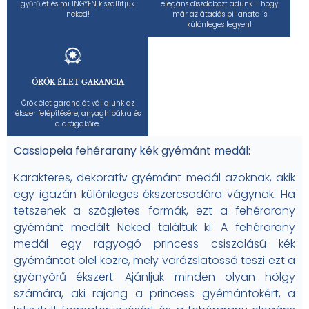
gyűrűjét és mi INGYEN kiszállítjuk
elegáns díszdobozt adunk – hogy
neked!
már az átadás pillanata is
különleges legyen!
ÖRÖK ÉLET GARANCIA
Örök élet garanciát vállalunk az
ékszer felépítésére, anyaghibákra és
a drágakőre.
Cassiopeia fehérarany kék gyémánt medál:
Karakteres, dekoratív gyémánt medál azoknak, akik
egy igazán különleges ékszercsodára vágynak. Ha
tetszenek a szögletes formák, ezt a fehérarany
gyémánt medált Neked találtuk ki. A fehérarany
medál egy ragyogó princess csiszolású kék
gyémántot ölel közre, mely varázslatossá teszi ezt a
gyönyörű ékszert. Ajánljuk minden olyan hölgy
számára, aki rajong a princess gyémántokért, a