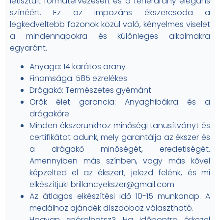
letisztult formatervezésért és a fehérarany elegáns
színéért. Ez az impozáns ékszercsoda a
legkedveltebb fazonok közül való, kényelmes viselet
a mindennapokra és különleges alkalmakra
egyaránt.
Anyaga: 14 karátos arany
Finomsága: 585 ezrelékes
Drágakő: Természetes gyémánt
Örök élet garancia: Anyaghibákra és a
drágakőre
Minden ékszerünkhöz minőségi tanusítványt és
certifikátot adunk, mely garantálja az ékszer és
a drágakő minőségét, eredetiségét.
Amennyiben más színben, vagy más kővel
képzelted el az ékszert, jelezd felénk, és mi
elkészítjük! brillancyekszer@gmail.com
Az átlagos elkészítési idő 10-15 munkanap. A
medálhoz ajándék díszdoboz választható.
Hogyan spórolhatsz? Ha időpontra érkezel