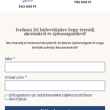
gyűrű
782 000
Ft
342 000
Ft
Iratkozz fel hírlevelünkre hogy értesülj
akcióinkról és újdonságainkról!
Ne maradj le kedvezményekről, érdekes újdonságokról vagy
limitált szériás ékszereinkről!
Név
*
Email cím
*
Elfogadom az adatkezelési tájékoztatóban
leírtakat.