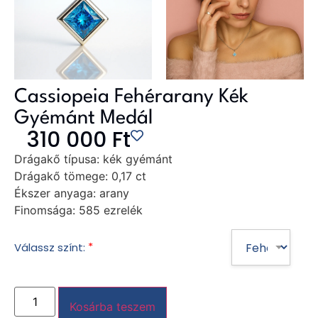
Cassiopeia Fehérarany Kék
Gyémánt Medál
310 000
Ft
Drágakő típusa:
kék gyémánt
Drágakő tömege:
0,17 ct
Ékszer anyaga:
arany
Finomsága:
585 ezrelék
*
Válassz színt:
Kosárba teszem