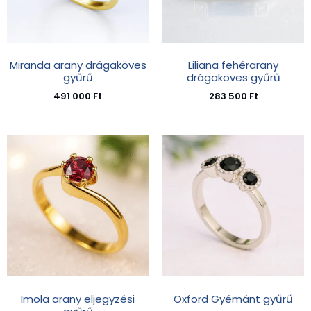
Miranda arany drágaköves
Liliana fehérarany
gyűrű
drágaköves gyűrű
491 000
Ft
283 500
Ft
Imola arany eljegyzési
Oxford Gyémánt gyűrű