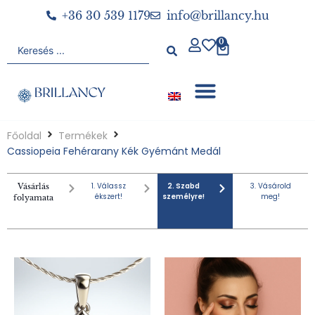
+36 30 539 1179
info@brillancy.hu
0
Főoldal
Termékek
Cassiopeia Fehérarany Kék Gyémánt Medál
1. Válassz
2. Szabd
3. Vásárold
Vásárlás
ékszert!
személyre!
meg!
folyamata