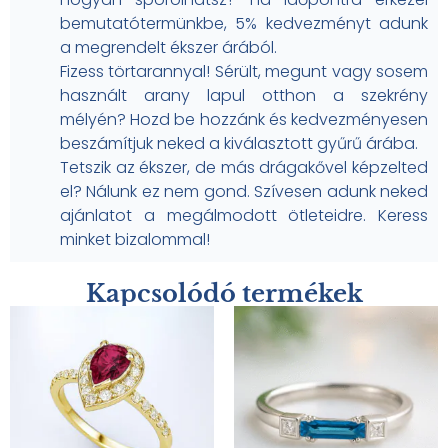
bemutatótermünkbe, 5% kedvezményt adunk
a megrendelt ékszer árából.
Fizess törtarannyal! Sérült, megunt vagy sosem
használt arany lapul otthon a szekrény
mélyén? Hozd be hozzánk és kedvezményesen
beszámítjuk neked a kiválasztott gyűrű árába.
Tetszik az ékszer, de más drágakővel képzelted
el? Nálunk ez nem gond. Szívesen adunk neked
ajánlatot a megálmodott ötleteidre. Keress
minket bizalommal!
Kapcsolódó termékek