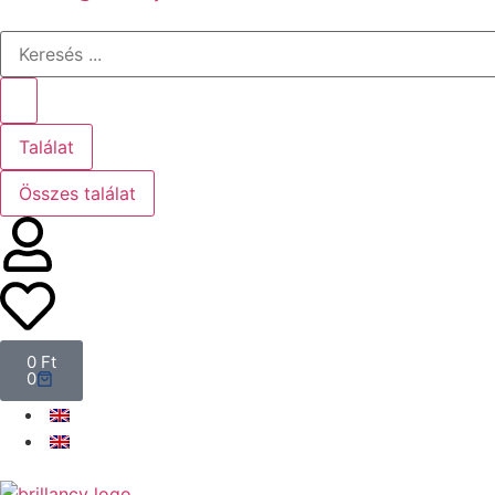
Találat
Összes találat
0
Ft
0