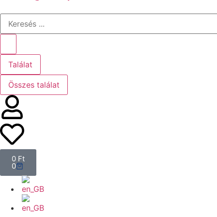
Találat
Összes találat
0
Ft
0