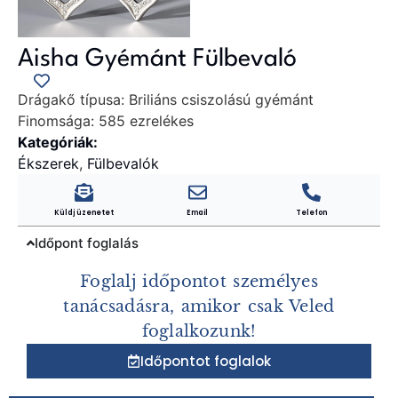
Aisha Gyémánt Fülbevaló
Drágakő típusa:
Briliáns csiszolású gyémánt
Finomsága:
585 ezrelékes
Kategóriák:
Ékszerek
,
Fülbevalók
Küldj üzenetet
Email
Telefon
Időpont foglalás
Foglalj időpontot személyes
tanácsadásra, amikor csak Veled
foglalkozunk!
Időpontot foglalok