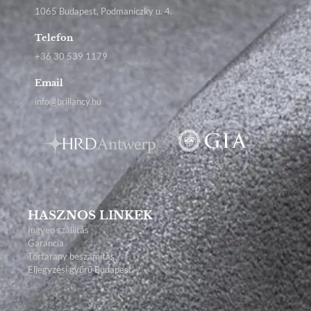
1065 Budapest, Podmaniczky u. 4.
Telefon
+36 30 539 1179
Email
info@brillancy.hu
HASZNOS LINKEK
Ingyen szállítás
Garancia
Törtarany beszámítás
Eljegyzési gyűrű Budapest