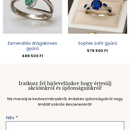
Esmeralda drágaköves
Sophie zafír gyűrű
gyűrű
576 500
Ft
488 500
Ft
Iratkozz fel hírlevelünkre hogy értesülj
akcióinkról és újdonságainkról!
Ne maradj le kedvezményekről, érdekes újdonságokról vagy
limitált szériás ékszereinkről!
Név
*