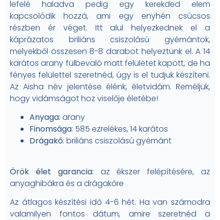
lefelé haladva pedig egy kerekded elem
kapcsolódik hozzá, ami egy enyhén csúcsos
részben ér véget. Itt alul helyezkednek el a
káprázatos briliáns csiszolású gyémántok,
melyekből összesen 8-8 darabot helyeztünk el. A 14
karátos arany fülbevaló matt felületet kapott, de ha
fényes felülettel szeretnéd, úgy is el tudjuk készíteni.
Az Aisha név jelentése élénk, életvidám. Reméljük,
hogy vidámságot hoz viselője életébe!
Anyaga:
arany
Finomsága
: 585 ezrelékes, 14 karátos
Drágakő
: briliáns csiszolású gyémánt
Örök élet garancia:
az ékszer felépítésére, az
anyaghibákra és a drágakőre
Az átlagos készítési idő 4-6 hét. Ha van számodra
valamilyen fontos dátum, amire szeretnéd a