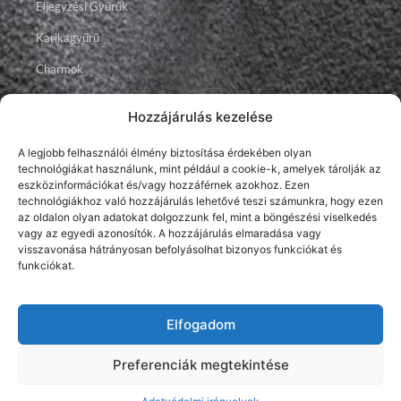
Eljegyzési Gyűrűk
Karikagyűrű
Charmok
Talizmánok
Hozzájárulás kezelése
Ékszerek
A legjobb felhasználói élmény biztosítása érdekében olyan
technológiákat használunk, mint például a cookie-k, amelyek tárolják az
Facebook
Instagram
Youtube
eszközinformációkat és/vagy hozzáférnek azokhoz. Ezen
technológiákhoz való hozzájárulás lehetővé teszi számunkra, hogy ezen
az oldalon olyan adatokat dolgozzunk fel, mint a böngészési viselkedés
vagy az egyedi azonosítók. A hozzájárulás elmaradása vagy
visszavonása hátrányosan befolyásolhat bizonyos funkciókat és
funkciókat.
Elfogadom
2026 © Brillancy Ékszer Manufaktúra – Gyémánt gyűrű, Eljegyzési
gyűrű, Karikagyűrű.
Developed by: Elitring.com
Preferenciák megtekintése