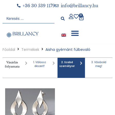
+36 30 539 1179
info@brillancy.hu
0
Főoldal
Termékek
Aisha gyémánt fülbevaló
1. Válassz
2. Szabd
3. Vásárold
Vásárlás
ékszert!
személyre!
meg!
folyamata