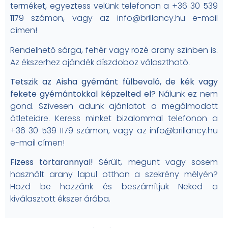
terméket, egyeztess velünk telefonon a +36 30 539
1179 számon, vagy az info@brillancy.hu e-mail
címen!
Rendelhető sárga, fehér vagy rozé arany színben is.
Az ékszerhez ajándék díszdoboz választható.
Tetszik az Aisha gyémánt fülbevaló, de kék vagy
fekete gyémántokkal képzelted el?
Nálunk ez nem
gond. Szívesen adunk ajánlatot a megálmodott
ötleteidre. Keress minket bizalommal telefonon a
+36 30 539 1179 számon, vagy az info@brillancy.hu
e-mail címen!
Fizess törtarannyal!
Sérült, megunt vagy sosem
használt arany lapul otthon a szekrény mélyén?
Hozd be hozzánk és beszámítjuk Neked a
kiválasztott ékszer árába.