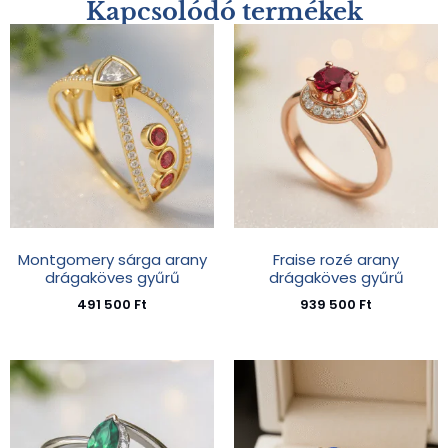
Kapcsolódó termékek
Montgomery sárga arany
Fraise rozé arany
drágaköves gyűrű
drágaköves gyűrű
491 500
Ft
939 500
Ft