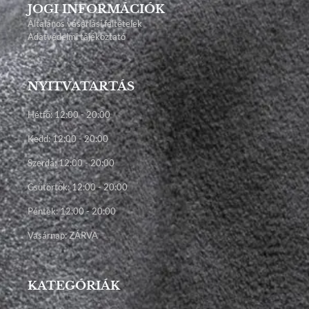
JOGI INFORMÁCIÓK
Általános vásárlási feltételek
Adatvédelmi tájékoztató
NYITVATARTÁS
Hétfő: 12:00 - 20:00
Kedd: 12:00 - 20:00
Szerda: 12:00 - 20:00
Csütörtök: 12:00 - 20:00
Péntek: 12:00 - 20:00
Vasárnap: ZÁRVA
KATEGÓRIÁK