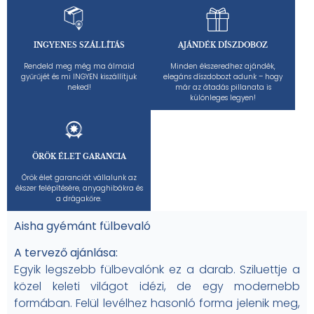
INGYENES SZÁLLÍTÁS
AJÁNDÉK DÍSZDOBOZ
Rendeld meg még ma álmaid
Minden ékszeredhez ajándék,
gyűrűjét és mi INGYEN kiszállítjuk
elegáns díszdobozt adunk – hogy
neked!
már az átadás pillanata is
különleges legyen!
ÖRÖK ÉLET GARANCIA
Örök élet garanciát vállalunk az
ékszer felépítésére, anyaghibákra és
a drágakőre.
Aisha gyémánt fülbevaló
A tervező ajánlása:
Egyik legszebb fülbevalónk ez a darab. Sziluettje a
közel keleti világot idézi, de egy modernebb
formában. Felül levélhez hasonló forma jelenik meg,