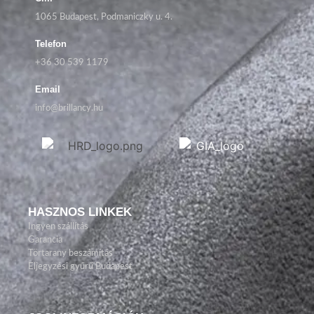
1065 Budapest, Podmaniczky u. 4.
Telefon
+36 30 539 1179
Email
info@brillancy.hu
HASZNOS LINKEK
Ingyen szállítás
Garancia
Törtarany beszámítás
Eljegyzési gyűrű Budapest