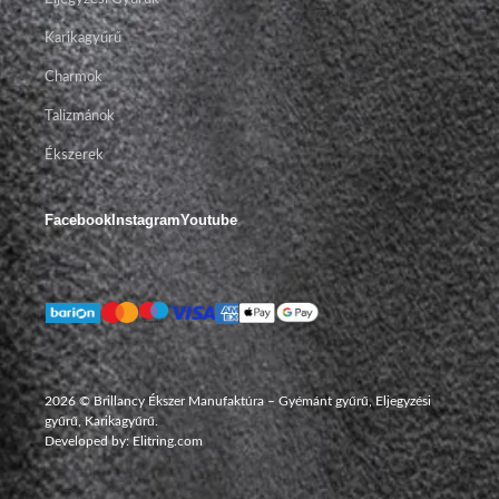
Karikagyűrű
Charmok
Talizmánok
Ékszerek
Facebook
Instagram
Youtube
2026 © Brillancy Ékszer Manufaktúra – Gyémánt gyűrű, Eljegyzési
gyűrű, Karikagyűrű.
Developed by: Elitring.com