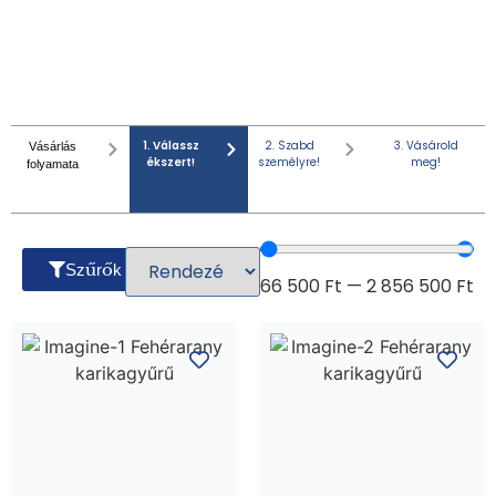
1. Válassz
2. Szabd
3. Vásárold
Vásárlás
ékszert!
személyre!
meg!
folyamata
Szűrők
66 500
Ft
—
2 856 500
Ft