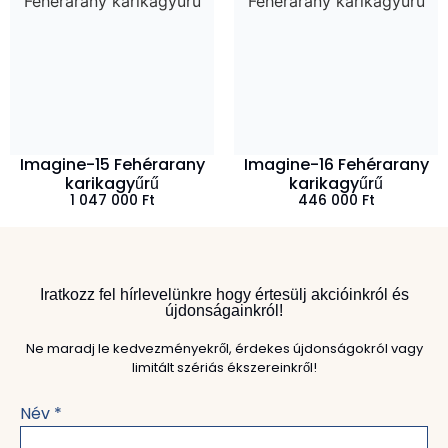
Imagine-15 Fehérarany
Imagine-16 Fehérarany
karikagyűrű
karikagyűrű
1 047 000
Ft
446 000
Ft
Iratkozz fel hírlevelünkre hogy értesülj akcióinkról és
újdonságainkról!
Ne maradj le kedvezményekről, érdekes újdonságokról vagy
limitált szériás ékszereinkről!
Név
*