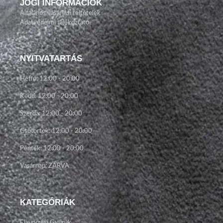
JOGI INFORMÁCIÓK
Általános vásárlási feltételek
Adatvédelmi tájékoztató
NYITVATARTÁS
Hétfő: 12:00 - 20:00
Kedd: 12:00 - 20:00
Szerda: 12:00 - 20:00
Csütörtök: 12:00 - 20:00
Péntek: 12:00 - 20:00
Vasárnap: ZÁRVA
KATEGÓRIÁK
Eljegyzési Gyűrűk