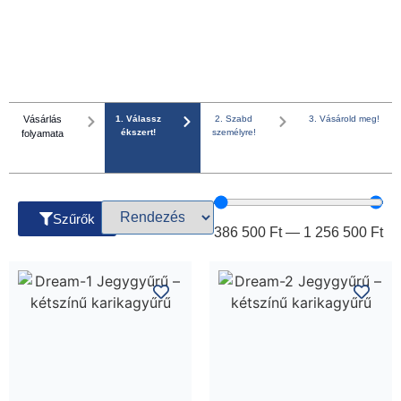
Vásárlás
1. Válassz
2. Szabd
3. Vásárold meg!
ékszert!
személyre!
folyamata
Szűrők
386 500
Ft
—
1 256 500
Ft