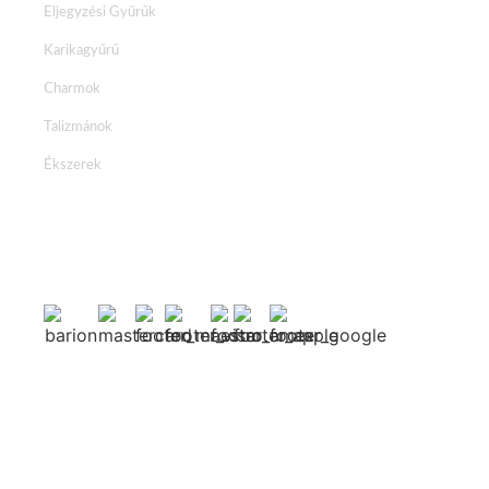
Eljegyzési Gyűrűk
Karikagyűrű
Charmok
Talizmánok
Ékszerek
Facebook
Instagram
Youtube
2026 © Brillancy Ékszer Manufaktúra – Gyémánt gyűrű, Eljegyzési
gyűrű, Karikagyűrű.
Developed by: Elitring.com