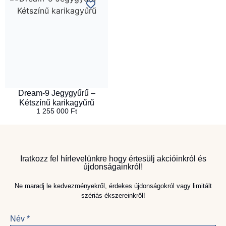
Dream-9 Jegygyűrű –
Kétszínű karikagyűrű
1 255 000
Ft
Iratkozz fel hírlevelünkre hogy értesülj akcióinkról és
újdonságainkról!
Ne maradj le kedvezményekről, érdekes újdonságokról vagy limitált
szériás ékszereinkről!
Név
*