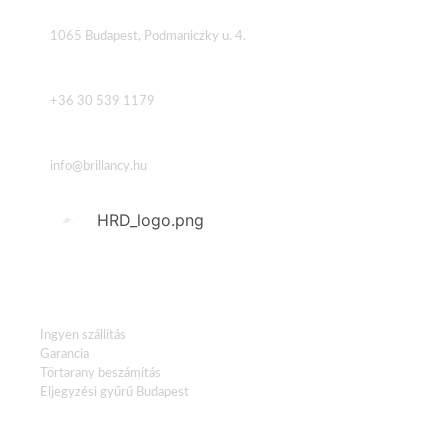
Cím
1065 Budapest, Podmaniczky u. 4.
Telefon
+36 30 539 1179
Email
info@brillancy.hu
HASZNOS LINKEK
Ingyen szállítás
Garancia
Törtarany beszámítás
Eljegyzési gyűrű Budapest