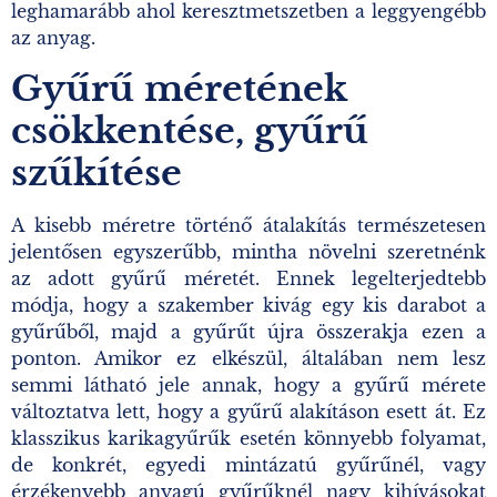
leghamarább ahol keresztmetszetben a leggyengébb
az anyag.
Gyűrű méretének
csökkentése, gyűrű
szűkítése
A kisebb méretre történő átalakítás természetesen
jelentősen egyszerűbb, mintha növelni szeretnénk
az adott gyűrű méretét. Ennek legelterjedtebb
módja, hogy a szakember kivág egy kis darabot a
gyűrűből, majd a gyűrűt újra összerakja ezen a
ponton. Amikor ez elkészül, általában nem lesz
semmi látható jele annak, hogy a gyűrű mérete
változtatva lett, hogy a gyűrű alakításon esett át. Ez
klasszikus karikagyűrűk esetén könnyebb folyamat,
de konkrét, egyedi mintázatú gyűrűnél, vagy
érzékenyebb anyagú gyűrűknél nagy kihívásokat