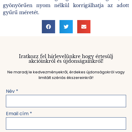
gyönyörűen nyom nélkül korrigálhatja az adott
gyűrű méretét.
Iratkozz fel hírlevelünkre hogy értesülj
akcióinkról és újdonságainkról!
Ne maradj le kedvezményekről, érdekes újdonságokról vagy
limitált szériás ékszereinkről!
Név
*
Email cím
*