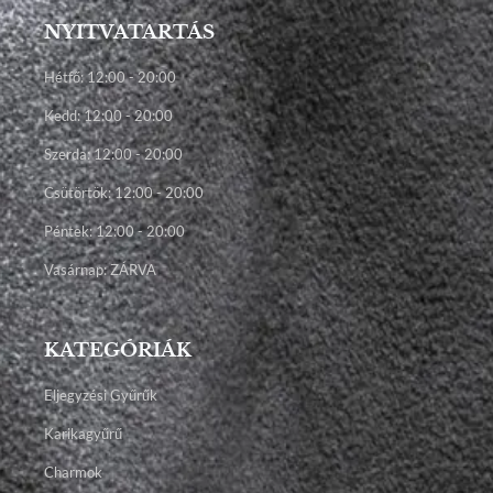
NYITVATARTÁS
Hétfő: 12:00 - 20:00
Kedd: 12:00 - 20:00
Szerda: 12:00 - 20:00
Csütörtök: 12:00 - 20:00
Péntek: 12:00 - 20:00
Vasárnap: ZÁRVA
KATEGÓRIÁK
Eljegyzési Gyűrűk
Karikagyűrű
Charmok