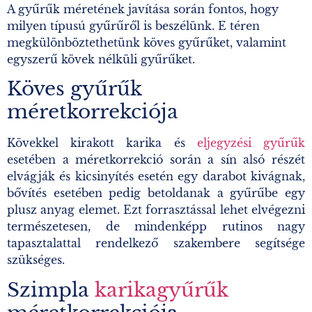
A gyűrűk méretének javítása során fontos, hogy
milyen típusú gyűrűről is beszélünk. E téren
megkülönböztethetünk köves gyűrűket, valamint
egyszerű kövek nélküli gyűrűket.
Köves gyűrűk
méretkorrekciója
Kövekkel kirakott karika és
eljegyzési gyűrűk
esetében a méretkorrekció során a sín alsó részét
elvágják és kicsinyítés esetén egy darabot kivágnak,
bővítés esetében pedig betoldanak a gyűrűbe egy
plusz anyag elemet. Ezt forrasztással lehet elvégezni
természetesen, de mindenképp rutinos nagy
tapasztalattal rendelkező szakembere segítsége
szükséges.
Szimpla
karikagyűrűk