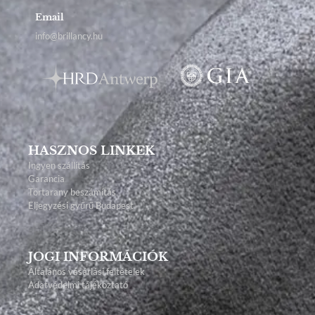
Email
info@brillancy.hu
HASZNOS LINKEK
Ingyen szállítás
Garancia
Törtarany beszámítás
Eljegyzési gyűrű Budapest
JOGI INFORMÁCIÓK
Általános vásárlási feltételek
Adatvédelmi tájékoztató