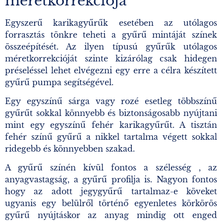
méretkorrekciója
Egyszerű karikagyűrűk esetében az utólagos
forrasztás tönkre teheti a gyűrű mintáját színek
összeépítését. Az ilyen típusú gyűrűk utólagos
méretkorrekcióját szinte kizárólag csak hidegen
préseléssel lehet elvégezni egy erre a célra készített
gyűrű pumpa segítségével.
Egy egyszínű sárga vagy rozé esetleg többszínű
gyűrűt sokkal könnyebb és biztonságosabb nyújtani
mint egy egyszínű fehér karikagyűrűt. A tisztán
fehér színű gyűrű a nikkel tartalma végett sokkal
ridegebb és könnyebben szakad.
A gyűrű színén kívül fontos a szélesség , az
anyagvastagság, a gyűrű profilja is. Nagyon fontos
hogy az adott jegygyűrű tartalmaz-e köveket
ugyanis egy belülről történő egyenletes körkörös
gyűrű nyújtáskor az anyag mindig ott enged