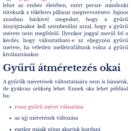
lehet az ember életében, ezért persze mindenki
törekszik a tökéletes pillanat megtervezésére. Sajnos
azonban bárkivel megeshet, hogy a gyűrű
átnyújtásakor kell szembesülni azzal, hogy a gyűrű
mérete nem megfelelő. Ilyenkor joggal merül fel a
kérdés, hogy változtatható-e az eljegyzési gyűrű
mérete, ha véletlen mellétrafáltunk volna a gyűrű
kiválasztásakor.
Gyűrű átméretezés okai
A gyűrűk méretének változtatására nem is hinnénk,
de gyakran szükség lehet. Ennek oka lehet például
ha:
rossz gyűrű méret választása
az ujj méretének változása
esetleg másik ujjon akarjuk hordani