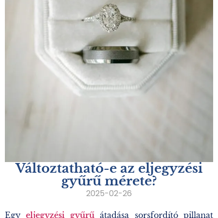
Változtatható-e az eljegyzési
gyűrű mérete?
2025-02-26
Egy
eljegyzési gyűrű
átadása sorsfordító pillanat