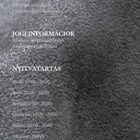
Törtarany beszámítás
Eljegyzési gyűrű Budapest
JOGI INFORMÁCIÓK
Általános vásárlási feltételek
Adatvédelmi tájékoztató
NYITVATARTÁS
Hétfő: 12:00 - 20:00
Kedd: 12:00 - 20:00
Szerda: 12:00 - 20:00
Csütörtök: 12:00 - 20:00
Péntek: 12:00 - 20:00
Vasárnap: ZÁRVA