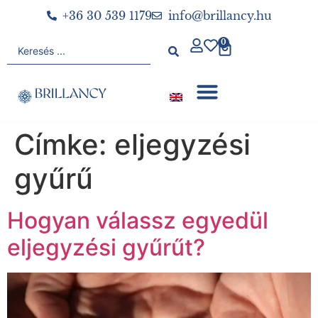
+36 30 539 1179
info@brillancy.hu
0
Címke:
eljegyzési
gyűrű
Hogyan válassz egyedül
eljegyzési gyűrűt?