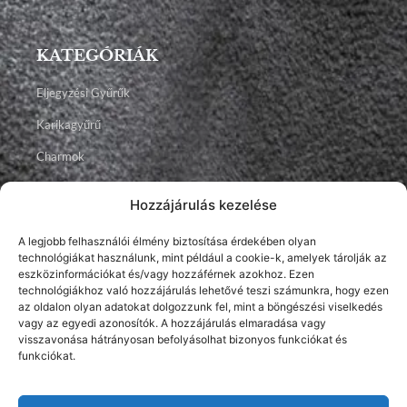
KATEGÓRIÁK
Eljegyzési Gyűrűk
Karikagyűrű
Charmok
Talizmánok
Hozzájárulás kezelése
Ékszerek
A legjobb felhasználói élmény biztosítása érdekében olyan
technológiákat használunk, mint például a cookie-k, amelyek tárolják az
Facebook
Instagram
Youtube
eszközinformációkat és/vagy hozzáférnek azokhoz. Ezen
technológiákhoz való hozzájárulás lehetővé teszi számunkra, hogy ezen
az oldalon olyan adatokat dolgozzunk fel, mint a böngészési viselkedés
vagy az egyedi azonosítók. A hozzájárulás elmaradása vagy
visszavonása hátrányosan befolyásolhat bizonyos funkciókat és
funkciókat.