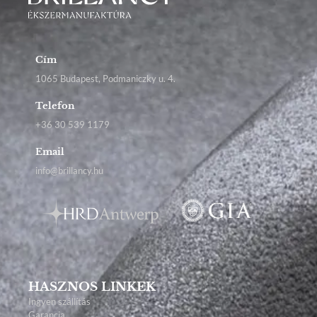
Cím
1065 Budapest, Podmaniczky u. 4.
Telefon
+36 30 539 1179
Email
info@brillancy.hu
HASZNOS LINKEK
Ingyen szállítás
Garancia