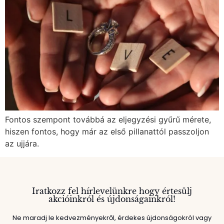
Fontos szempont továbbá az eljegyzési gyűrű mérete,
hiszen fontos, hogy már az első pillanattól passzoljon
az ujjára.
Iratkozz fel hírlevelünkre hogy értesülj
akcióinkról és újdonságainkról!
Ne maradj le kedvezményekről, érdekes újdonságokról vagy