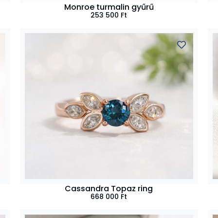
Monroe turmalin gyűrű
253 500
Ft
Cassandra Topaz ring
668 000
Ft