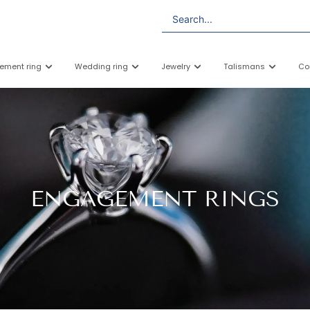
ement ring
Wedding ring
Jewelry
Talismans
Co
ENGAGEMENT RINGS