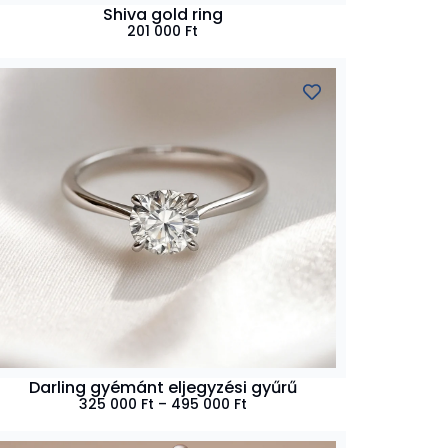
Shiva gold ring
201 000
Ft
Darling gyémánt eljegyzési gyűrű
325 000
Ft
–
495 000
Ft