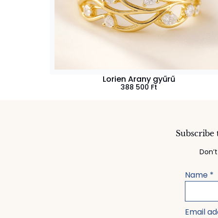
Lorien Arany gyűrű
388 500
Ft
Subscribe 
Don’t
Name
*
Email a