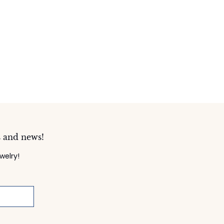
s and news!
welry!