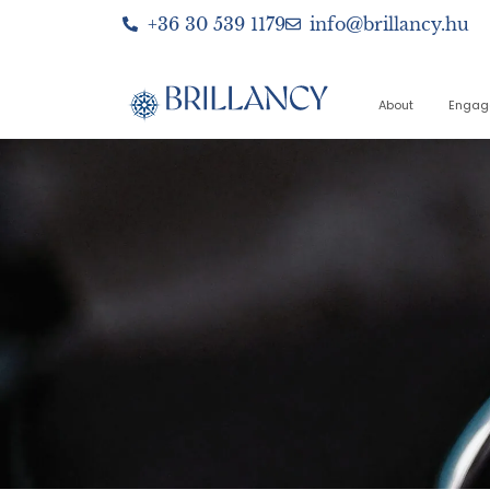
+36 30 539 1179
info@brillancy.hu
About
Engag