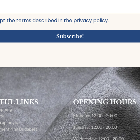
pt the terms described in the privacy policy.
Subscribe!
FUL LINKS
OPENING HOURS
ipping
Monday: 12:00 - 20:00
ty
crap buyback
Tuesday: 12:00 - 20:00
ment ring Budapest
Wednesday: 12:00 - 20:00