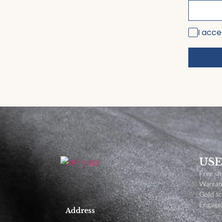
I acce
USE
Free sh
Warran
Gold s
Engage
Address