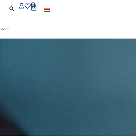
0
ntact