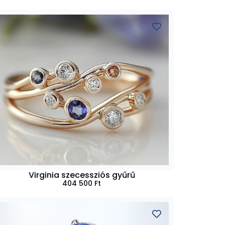
Virginia szecessziós gyűrű
404 500
Ft