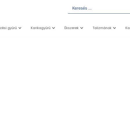
yzési gyűrű
Karikagyűrű
Ékszerek
Talizmánok
Ka
TELJES KOLLEKCIÓNK