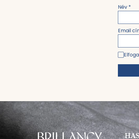
Név
*
Email c
Elfoga
HAS