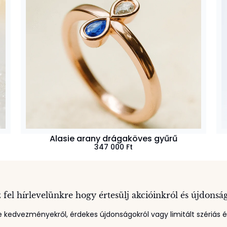
Alasie arany drágaköves gyűrű
347 000
Ft
 fel hírlevelünkre hogy értesülj akcióinkról és újdonsá
 kedvezményekről, érdekes újdonságokról vagy limitált szériás ék