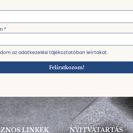
ím
*
dom az adatkezelési tájékoztatóban leírtakat.
Feliratkozom!
ZNOS LINKEK
NYITVATARTÁS