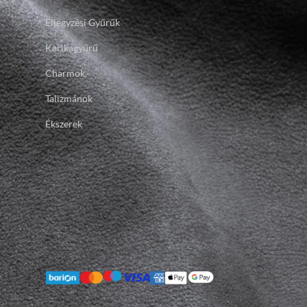
Eljegyzési Gyűrűk
Karikagyűrű
Charmok
Talizmánok
Ékszerek
.