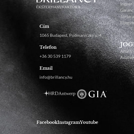
Ingyen 
Garanc
Törtar
Eljegyz
Cím
1065 Budapest, Podmaniczky u. 4.
JOG
Telefon
Általán
+36 30 539 1179
Adatvéd
Email
info@brillancy.hu
Facebook
Instagram
Youtube