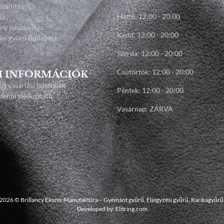
szállítás
Hétfő: 12:00 - 20:00
ia
any beszámítás
Kedd: 12:00 - 20:00
ési gyűrű Budapest
Szerda: 12:00 - 20:00
Csütörtök: 12:00 - 20:00
I INFORMÁCIÓK
os vásárlási feltételek
Péntek: 12:00 - 20:00
elmi tájékoztató
Vasárnap: ZÁRVA
2026 © Brillancy Ékszer Manufaktúra – Gyémánt gyűrű, Eljegyzési gyűrű, Karikagyűrű
Developed by: Elitring.com