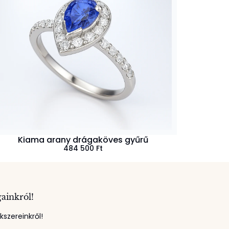
Kiama arany drágaköves gyűrű
484 500
Ft
gainkról!
szereinkről!