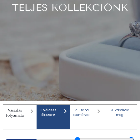
TELJES KOLLEKCIÓNK
1. Válassz
2. Szabd
3. Vásárold
Vásárlás
ékszert!
személyre!
meg!
folyamata