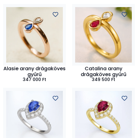
Alasie arany drágaköves
Catalina arany
gyűrű
drágaköves gyűrű
347 000
Ft
349 500
Ft