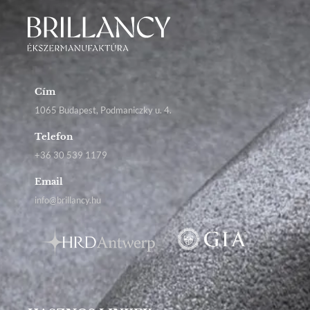
Cím
1065 Budapest, Podmaniczky u. 4.
Telefon
+36 30 539 1179
Email
info@brillancy.hu