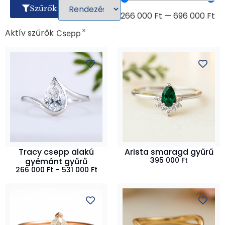
Szűrők
266 000
Ft
—
696 000
Ft
×
Aktív szűrők
Csepp
Tracy csepp alakú
Arista smaragd gyűrű
395 000
Ft
gyémánt gyűrű
266 000
Ft
–
531 000
Ft