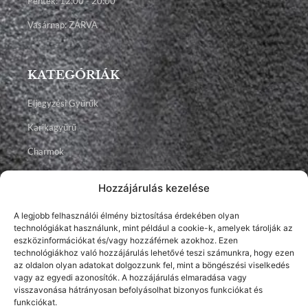
Péntek: 12:00 - 20:00
Vasárnap: ZÁRVA
KATEGÓRIÁK
Eljegyzési Gyűrűk
Karikagyűrű
Charmok
Talizmánok
Hozzájárulás kezelése
Ékszerek
A legjobb felhasználói élmény biztosítása érdekében olyan
technológiákat használunk, mint például a cookie-k, amelyek tárolják az
Facebook
Instagram
Youtube
eszközinformációkat és/vagy hozzáférnek azokhoz. Ezen
technológiákhoz való hozzájárulás lehetővé teszi számunkra, hogy ezen
az oldalon olyan adatokat dolgozzunk fel, mint a böngészési viselkedés
vagy az egyedi azonosítók. A hozzájárulás elmaradása vagy
visszavonása hátrányosan befolyásolhat bizonyos funkciókat és
funkciókat.