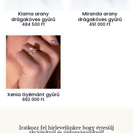
Kiama arany
Miranda arany
drágaköves gyűrű
drágaköves gyűrű
484 500
Ft
491 000
Ft
Xenia Gyémánt gyűrű
692 000
Ft
Iratkozz fel hírlevelünkre hogy értesülj
akcióinkról és újdonságainkról!