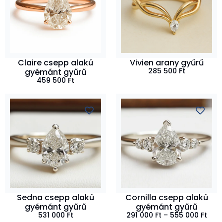
Claire csepp alakú
Vivien arany gyűrű
285 500
Ft
gyémánt gyűrű
459 500
Ft
Sedna csepp alakú
Cornilla csepp alakú
gyémánt gyűrű
gyémánt gyűrű
531 000
Ft
291 000
Ft
–
555 000
Ft