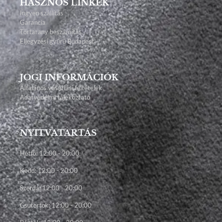
HASZNOS LINKEK
Ingyen szállítás
Garancia
Törtarany beszámítás
Eljegyzési gyűrű Budapest
JOGI INFORMÁCIÓK
Általános vásárlási feltételek
Adatvédelmi tájékoztató
NYITVATARTÁS
Hétfő: 12:00 - 20:00
Kedd: 12:00 - 20:00
Szerda: 12:00 - 20:00
Csütörtök: 12:00 - 20:00