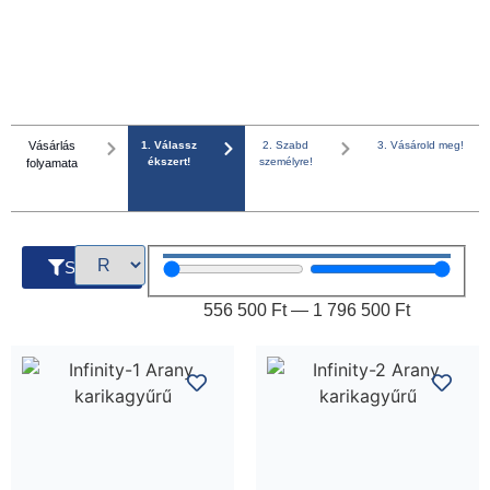
Vásárlás
1. Válassz
2. Szabd
3. Vásárold meg!
ékszert!
személyre!
folyamata
Szűrők
556 500
Ft
—
1 796 500
Ft