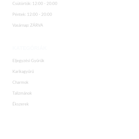
Csütörtök: 12:00 - 20:00
Péntek: 12:00 - 20:00
Vasárnap: ZÁRVA
KATEGÓRIÁK
Eljegyzési Gyűrűk
Karikagyűrű
Charmok
Talizmánok
Ékszerek
Facebook
Instagram
Youtube