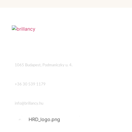
Cím
1065 Budapest, Podmaniczky u. 4.
Telefon
+36 30 539 1179
Email
info@brillancy.hu