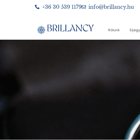
+36 30 539 1179
info@brillancy.hu
Rólunk
Eljeg