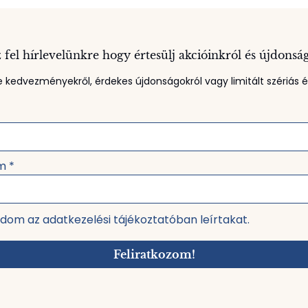
 fel hírlevelünkre hogy értesülj akcióinkról és újdonsá
 kedvezményekről, érdekes újdonságokról vagy limitált szériás ék
ím
*
dom az adatkezelési tájékoztatóban leírtakat.
Feliratkozom!