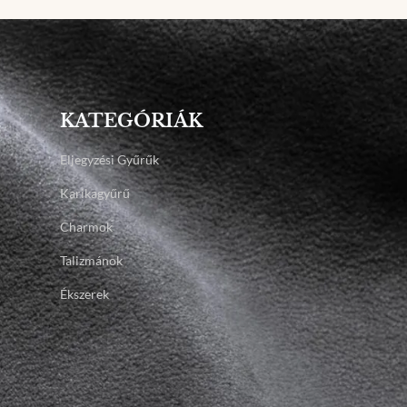
KATEGÓRIÁK
Eljegyzési Gyűrűk
Karikagyűrű
Charmok
Talizmánok
Ékszerek