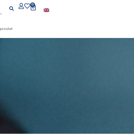
0
pcsolat