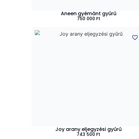
Aneen gyémánt gyűrű
750 000
Ft
Joy arany eljegyzési gyűrű
743 500
Ft