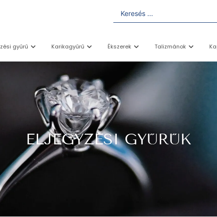
yzési gyűrű
Karikagyűrű
Ékszerek
Talizmánok
Ka
ELJEGYZÉSI GYŰRŰK