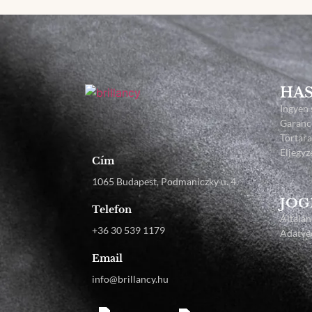
HAS
Ingyen 
Garanc
Törtar
Eljegyz
Cím
1065 Budapest, Podmaniczky u. 4.
JOG
Telefon
Általán
+36 30 539 1179
Adatvéd
Email
info@brillancy.hu