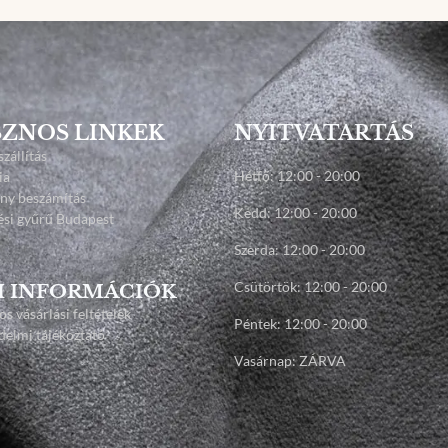
ZNOS LINKEK
NYITVATARTÁS
szállítás
Hétfő: 12:00 - 20:00
ia
any beszámítás
Kedd: 12:00 - 20:00
ési gyűrű Budapest
Szerda: 12:00 - 20:00
Csütörtök: 12:00 - 20:00
I INFORMÁCIÓK
os vásárlási feltételek
Péntek: 12:00 - 20:00
elmi tájékoztató
Vasárnap: ZÁRVA