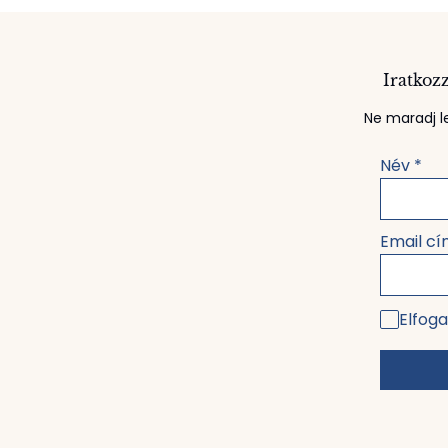
Iratkozz
Ne maradj le
Név
*
Email c
Elfoga